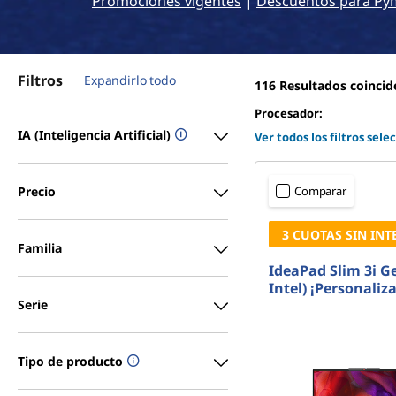
Promociones vigentes
|
Descuentos para Py
r
i
n
c
Filtros
Expandirlo todo
116
Resultados coincid
i
p
Procesador:
a
IA (Inteligencia Artificial)
Intel® Core™ Ultra 9 vPro
Ver todos los filtros sel
l
Intel® Core™ Ultra 7
In
Precio
Comparar
3 CUOTAS SIN INT
Familia
IdeaPad Slim 3i Ge
Intel) ¡Personaliza
Serie
Tipo de producto