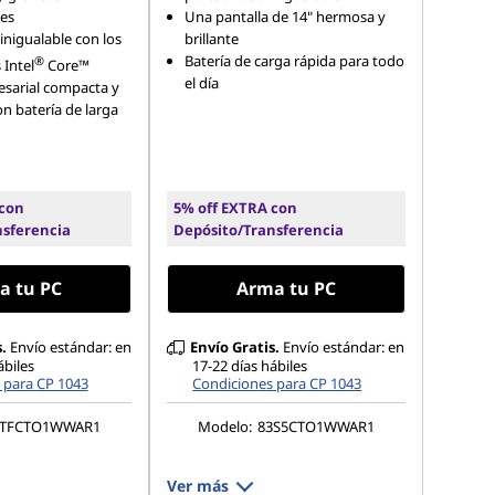
es
Una pantalla de 14" hermosa y
nigualable con los
brillante
Batería de carga rápida para todo
®
Intel
Core™
el día
sarial compacta y
n batería de larga
 con
5% off EXTRA con
nsferencia
Depósito/Transferencia
a tu PC
Arma tu PC
.
Envío estándar: en
Envío Gratis.
Envío estándar: en
ábiles
17-22 días hábiles
 para CP 1043
Condiciones para CP 1043
1TFCTO1WWAR1
Modelo:
83S5CTO1WWAR1
Ver más