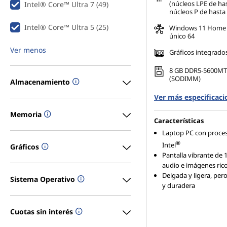
(núcleos LPE de ha
Intel® Core™ Ultra 7 (49)
núcleos P de hasta
Intel® Core™ Ultra 5 (25)
Windows 11 Home 
único 64
Ver menos
Gráficos integrado
8 GB DDR5-5600MT
(SODIMM)
Almacenamiento
Ver más especificaci
Memoria
Características
Laptop PC con proce
®
Intel
Gráficos
Pantalla vibrante de 
audio e imágenes ric
Delgada y ligera, pero
Sistema Operativo
y duradera
Cuotas sin interés