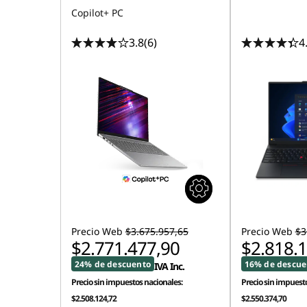
Copilot+ PC
3.8
(6)
4
Precio Web
$3.675.957,65
Precio Web
$3
$2.771.477,90
$2.818.
24% de descuento
16% de descue
IVA Inc.
Precio sin impuestos nacionales:
Precio sin impuesto
$2.508.124,72
$2.550.374,70