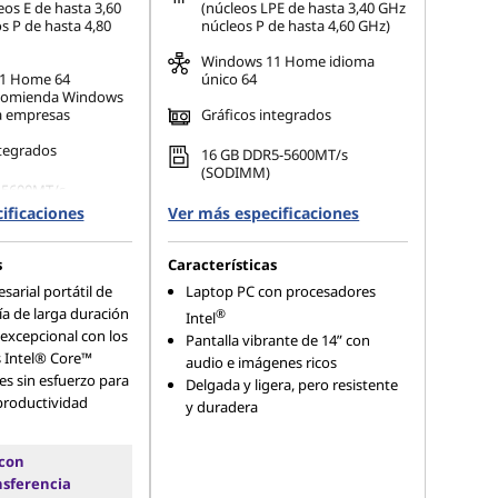
os E de hasta 3,60
(núcleos LPE de hasta 3,40 GHz
s P de hasta 4,80
núcleos P de hasta 4,60 GHz)
Windows 11 Home idioma
11
Home 64
único 64
comienda Windows
a empresas
Gráficos integrados
ntegrados
16 GB DDR5-5600MT/s
(SODIMM)
-5600MT/s
ificaciones
Ver más especificaciones
s
Características
arial portátil de
Laptop PC con procesadores
ía de larga duración
®
Intel
excepcional con los
Pantalla vibrante de 14” con
 Intel® Core™
audio e imágenes ricos
s sin esfuerzo para
Delgada y ligera, pero resistente
productividad
y duradera
 con
nsferencia