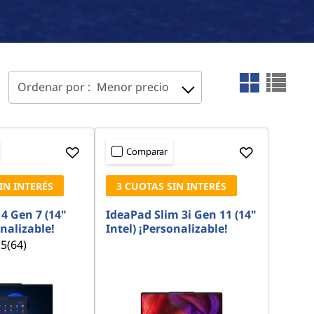
Ordenar por :
Menor precio
Comparar
IN INTERÉS
3 CUOTAS SIN INTERÉS
4 Gen 7 (14"
IdeaPad Slim 3i Gen 11 (14"
onalizable!
Intel) ¡Personalizable!
.5
(64)