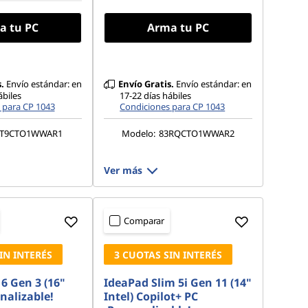
a tu PC
Arma tu PC
.
Envío estándar: en
Envío Gratis.
Envío estándar: en
ábiles
17-22 días hábiles
 para CP 1043
Condiciones para CP 1043
1T9CTO1WWAR1
Modelo:
83RQCTO1WWAR2
Ver más
Comparar
IN INTERÉS
3 CUOTAS SIN INTERÉS
6 Gen 3 (16"
IdeaPad Slim 5i Gen 11 (14"
onalizable!
Intel) Copilot+ PC