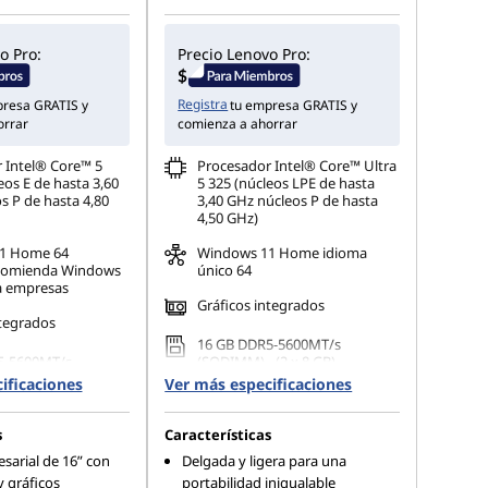
o Pro:
Precio Lenovo Pro:
Registra
presa GRATIS y
tu empresa GRATIS y
orrar
comienza a ahorrar
 Intel® Core™ 5
Procesador Intel® Core™ Ultra
os E de hasta 3,60
5 325 (núcleos LPE de hasta
s P de hasta 4,80
3,40 GHz núcleos P de hasta
4,50 GHz)
11
Home 64
Windows 11 Home idioma
comienda Windows
único 64
a empresas
Gráficos integrados
ntegrados
16 GB DDR5-5600MT/s
5-5600MT/s
(SODIMM) - (2 x 8 GB)
ificaciones
Ver más especificaciones
s
Características
sarial de 16” con
Delgada y ligera para una
y gráficos
portabilidad inigualable