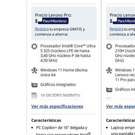
Precio Lenovo Pro:
Precio Lenov
Registra
Registra
tu empresa GRATIS y
tu em
comienza a ahorrar
comienza a ah
Procesador Intel® Core™ Ultra
Procesador
5 325 (núcleos LPE de hasta
210H (núcle
3,40 GHz núcleos P de hasta
GHz núcleo
4,50 GHz)
GHz)
Windows 11 Home idioma
Windows 
único 64
Lenovo re
11 Pro par
Gráficos integrados
Gráficos i
16 GB DDR5-5600MT/s
(SODIMM) - (2 x 8 GB)
16 GB DDR
(SODIMM)
Ver más especificaciones
Ver más espec
Características
Característica
PC Copilot+ de 16" delgada y
Laptop empre
una pantalla 
®
ligera con procesadores Intel