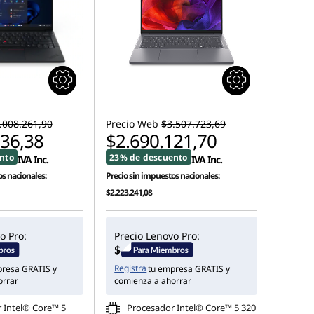
.008.261,90
Precio Web
$3.507.723,69
536,38
$2.690.121,70
nto
23% de descuento
IVA Inc.
IVA Inc.
s nacionales:
Precio sin impuestos nacionales:
$2.223.241,08
o Pro:
Precio Lenovo Pro:
Registra
presa GRATIS y
tu empresa GRATIS y
orrar
comienza a ahorrar
 Intel® Core™ 5
Procesador Intel® Core™ 5 320