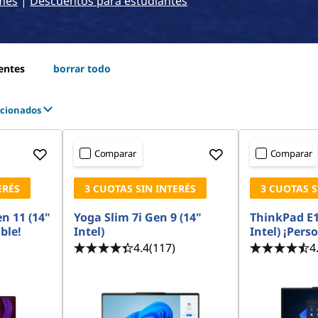
mes
|
Descuentos para estudiantes
entes
borrar todo
®
eccionados
Intel® Core™ Ultra 7 vPro®
Intel® Core™ Ultra 5 vPro®
tel® Core™ Ultra 5
Comparar
Comparar
ERÉS
3 CUOTAS SIN INTERÉS
3 CUOTAS S
n 11 (14"
Yoga Slim 7i Gen 9 (14"
ThinkPad E1
ble!
Intel)
Intel) ¡Pers
4.4
(117)
4