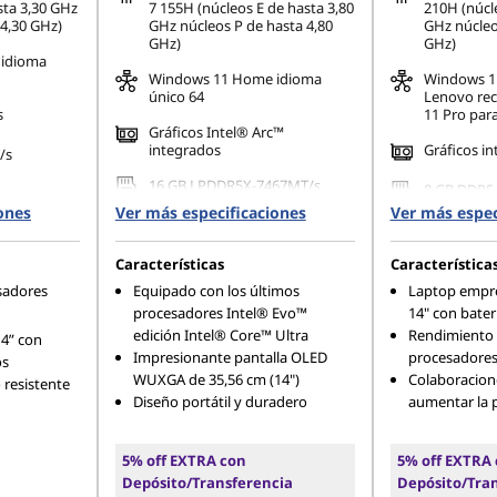
sta 3,30 GHz
7 155H (núcleos E de hasta 3,80
210H (núcle
 4,30 GHz)
GHz núcleos P de hasta 4,80
GHz núcleo
GHz)
GHz)
idioma
Windows 11 Home idioma
Windows 
único 64
Lenovo re
s
11 Pro par
Gráficos Intel® Arc™
integrados
Gráficos i
/s
16 GB LPDDR5X-7467MT/s
8 GB DDR5
(soldado)
(SODIMM)
ones
Ver más especificaciones
Ver más espec
Características
Característica
sadores
Equipado con los últimos
Laptop empres
procesadores Intel® Evo™
14" con bater
edición Intel® Core™ Ultra
Rendimiento 
14” con
Impresionante pantalla OLED
procesadores
os
WUXGA de 35,56 cm (14")
Colaboracione
 resistente
Diseño portátil y duradero
aumentar la 
5% off EXTRA con
5% off EXTRA
Depósito/Transferencia
Depósito/Tra