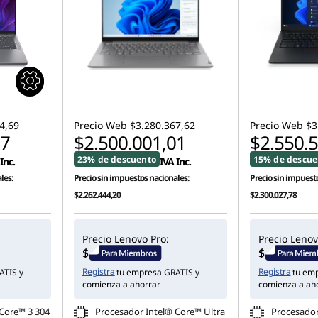
4,69
Precio Web
$3.280.367,62
Precio Web
$3
37
$2.500.001,01
$2.550.
23% de descuento
15% de descue
Inc.
IVA Inc.
les:
Precio sin impuestos nacionales:
Precio sin impuesto
$2.262.444,20
$2.300.027,78
Precio Lenovo Pro:
Precio Lenov
Registra
Registra
ATIS y
tu empresa GRATIS y
tu em
comienza a ahorrar
comienza a ah
 Core™ 3 304
Procesador Intel® Core™ Ultra
Procesador