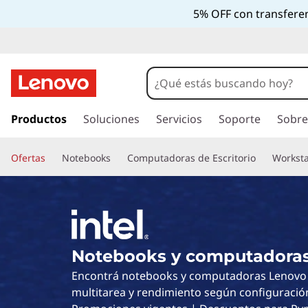
5% OFF con transferen
I
r
Productos
Soluciones
Servicios
Soporte
Sobre
a
l
Ofertas
Notebooks
Computadoras de Escritorio
Worksta
c
o
n
t
e
n
Notebooks y computadoras 
i
d
Encontrá notebooks y computadoras Lenovo 
o
multitarea y rendimiento según configuració
p