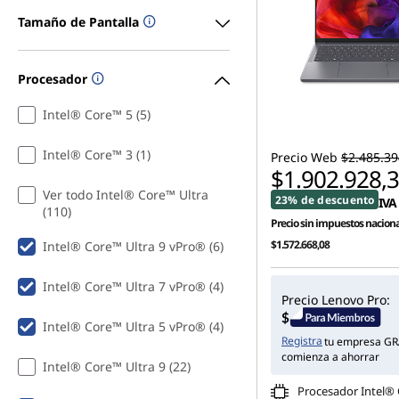
Tamaño de Pantalla
Procesador
Intel® Core™ 5 (5)
Intel® Core™ 3 (1)
Precio Web
$2.485.39
$1.902.928,
Ver todo Intel® Core™ Ultra
23% de descuento
IVA 
(110)
Precio sin impuestos naciona
$1.572.668,08
Intel® Core™ Ultra 9 vPro® (6)
Intel® Core™ Ultra 7 vPro® (4)
Precio Lenovo Pro:
Intel® Core™ Ultra 5 vPro® (4)
Registra
tu empresa GR
comienza a ahorrar
Intel® Core™ Ultra 9 (22)
Procesador Intel®