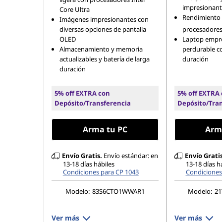
impresionant
Core Ultra
Rendimiento i
Imágenes impresionantes con
diversas opciones de pantalla
procesadores 
OLED
Laptop empre
Almacenamiento y memoria
perdurable co
actualizables y batería de larga
duración
duración
5% off EXTRA con
5% off EXTRA
Depósito/Transferencia
Depósito/Tra
Arma tu PC
Arm
Envío Gratis.
Envío estándar: en
Envío Gratis
13-18 días hábiles
13-18 días h
Condiciones para CP 1043
Condiciones
Modelo:
83S6CTO1WWAR1
Modelo:
2
Ver más
Ver más