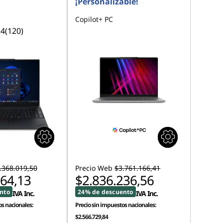
¡Personalizable!
Copilot+ PC
.4
(120)
.368.019,50
Precio Web
$3.761.166,41
164,13
$2.836.236,56
nto
24% de descuento
IVA Inc.
IVA Inc.
s nacionales:
Precio sin impuestos nacionales:
$2.566.729,84