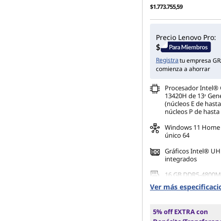
$1.773.755,59
Precio Lenovo Pro:
Registra
tu empresa GR
comienza a ahorrar
Procesador Intel® 
13420H de 13ᵃ Gen
(núcleos E de hast
núcleos P de hasta
Windows 11 Home 
único 64
Gráficos Intel® U
integrados
16 GB DDR5-4800M
(SODIMM)
Ver más especificaci
512 GB SSD M.2 22
Gen4 QLC
5% off EXTRA con