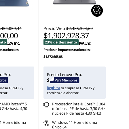
.454.059,44
Precio Web
$2.485.394,69
000,00
$1.902.928,37
nto
23% de descuento
IVA Inc.
IVA Inc.
s nacionales:
Precio sin impuestos nacionales:
$1.572.668,08
o Pro:
Precio Lenovo Pro:
Registra
presa GRATIS y
tu empresa GRATIS y
orrar
comienza a ahorrar
r AMD Ryzen™ 5
Procesador Intel® Core™ 3 304
0 GHz hasta 4,30
(núcleos LPE de hasta 3,30 GHz
núcleos P de hasta 4,30 GHz)
1 Home idioma
Windows 11 Home idioma
único 64