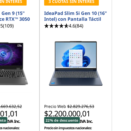
IN INTERÉS
3 CUOTAS SIN INTERÉS
Gen 9 (15"
IdeaPad Slim 5i Gen 10 (16"
rce RTX™ 3050
Intel) con Pantalla Táctil
.5
(109)
4.6
(84)
.669.632,52
Precio Web
$2.829.276,53
001,01
$2.200.000,01
nto
22% de descuento
IVA Inc.
IVA Inc.
s nacionales:
Precio sin impuestos nacionales: