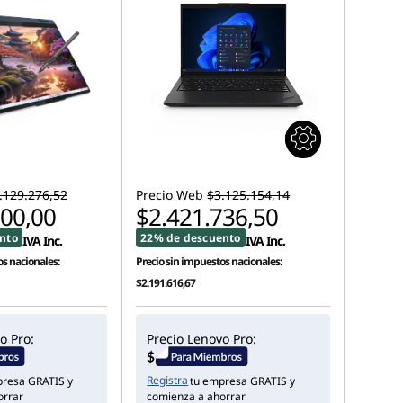
.129.276,52
Precio Web
$3.125.154,14
000,00
$2.421.736,50
nto
22% de descuento
IVA Inc.
IVA Inc.
s nacionales:
Precio sin impuestos nacionales:
$2.191.616,67
o Pro:
Precio Lenovo Pro:
Registra
presa GRATIS y
tu empresa GRATIS y
orrar
comienza a ahorrar