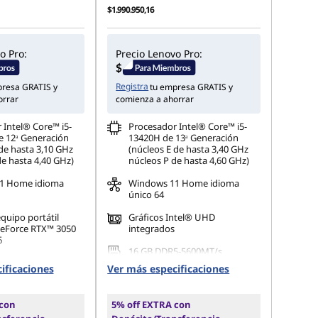
$1.990.950,16
o Pro:
Precio Lenovo Pro:
Registra
presa GRATIS y
tu empresa GRATIS y
orrar
comienza a ahorrar
 Intel® Core™ i5-
Procesador Intel® Core™ i5-
 12ᵃ Generación
13420H de 13ᵃ Generación
de hasta 3,10 GHz
(núcleos E de hasta 3,40 GHz
de hasta 4,40 GHz)
núcleos P de hasta 4,60 GHz)
1 Home idioma
Windows 11 Home idioma
único 64
quipo portátil
Gráficos Intel® UHD
eForce RTX™ 3050
integrados
6
16 GB DDR5-5600MT/s
5-4800MT/s
(SODIMM)(2 x 8 GB)
ificaciones
Ver más especificaciones
 x 8 GB)
512 GB SSD M.2 2242 PCIe
 M.2 2242 PCIe
Gen4 QLC
 con
5% off EXTRA con