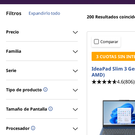
l
r
i
a
Filtros
Expandirlo todo
n
200
Resultados coincid
c
p
i
Precio
p
t
Comparar
a
o
l
Familia
3 CUOTAS SIN INT
p
IdeaPad Slim 3 Ge
Serie
AMD)
s
4.6
(806)
p
Tipo de producto
e
Tamaño de Pantalla
r
s
Procesador