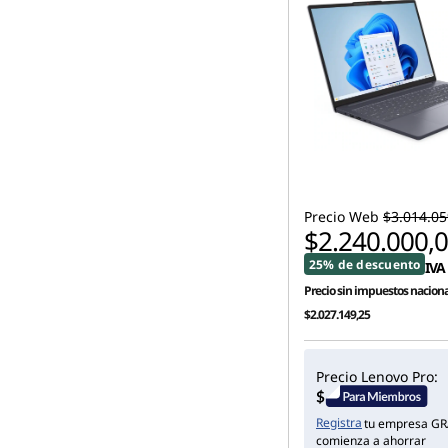
Precio Web
$3.014.05
$2.240.000,
25% de descuento
IVA 
Precio sin impuestos naciona
$2.027.149,25
Precio Lenovo Pro:
Registra
tu empresa GR
comienza a ahorrar