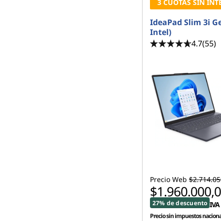
3 CUOTAS SIN INT
IdeaPad Slim 3i Ge
Intel)
4.7
(55)
Precio Web
$2.714.05
$1.960.000,
27% de descuento
IVA 
Precio sin impuestos naciona