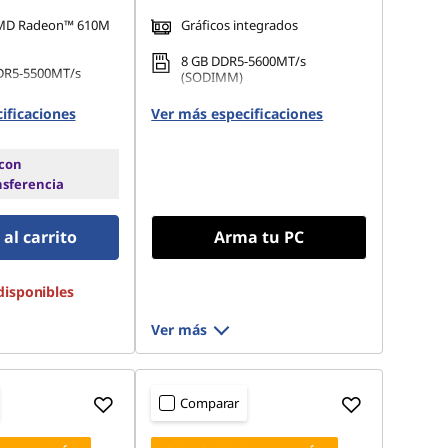
AMD Radeon™ 610M
Gráficos integrados
8 GB DDR5-5600MT/s
DR5-5500MT/s
(SODIMM)
256 GB SSD M.2 2242 PCIe
ificaciones
Ver más especificaciones
 M.2 2242 PCIe TLC
Gen4 TLC
 con
nsferencia
al carrito
Arma tu PC
disponibles
Ver más
Comparar