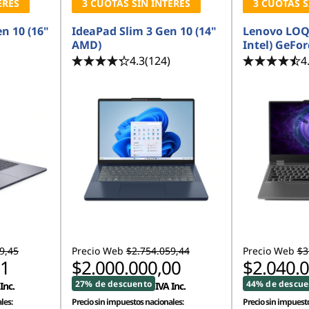
ERÉS
3 CUOTAS SIN INTERÉS
3 CUOTAS S
n 10 (16"
IdeaPad Slim 3 Gen 10 (14"
Lenovo LOQ 
AMD)
Intel) GeFo
4.3
(124)
4
9,45
Precio Web
$2.754.059,44
Precio Web
$3
01
$2.000.000,00
$2.040.
27% de descuento
44% de descue
Inc.
IVA Inc.
les:
Precio sin impuestos nacionales:
Precio sin impuesto