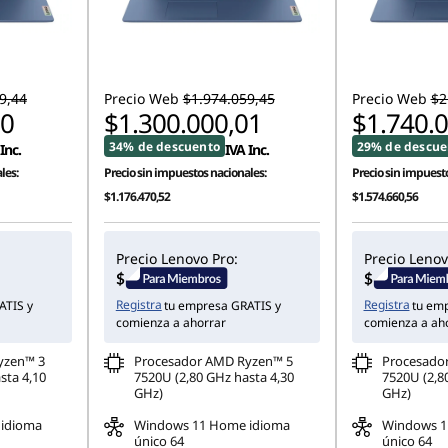
9,44
Precio Web
$1.974.059,45
Precio Web
$2
00
$1.300.000,01
$1.740.
34% de descuento
29% de descue
Inc.
IVA Inc.
les:
Precio sin impuestos nacionales:
Precio sin impuesto
$1.176.470,52
$1.574.660,56
Precio Lenovo Pro:
Precio Lenov
Registra
Registra
ATIS y
tu empresa GRATIS y
tu em
comienza a ahorrar
comienza a ah
yzen™ 3
Procesador AMD Ryzen™ 5
Procesado
sta 4,10
7520U (2,80 GHz hasta 4,30
7520U (2,8
GHz)
GHz)
idioma
Windows 11 Home idioma
Windows 1
único 64
único 64