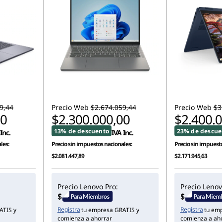
9,44
Precio Web
$2.674.059,44
Precio Web
$3
00
$2.300.000,00
$2.400.
13% de descuento
23% de descue
Inc.
IVA Inc.
les:
Precio sin impuestos nacionales:
Precio sin impuesto
$2.081.447,89
$2.171.945,63
Precio Lenovo Pro:
Precio Lenov
Registra
Registra
ATIS y
tu empresa GRATIS y
tu em
comienza a ahorrar
comienza a ah