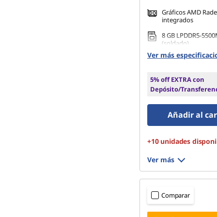
Gráficos AMD Rad
integrados
8 GB LPDDR5-5500
(soldado)
Ver más especificaci
512 GB SSD M.2 22
5% off EXTRA con
Depósito/Transferen
Añadir al car
+10 unidades disponi
Ver más
Comparar