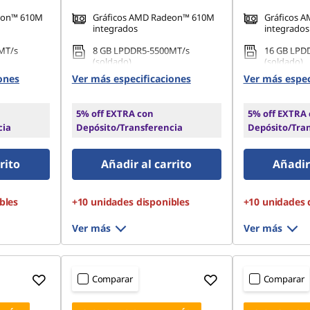
eon™ 610M
Gráficos AMD Radeon™ 610M
Gráficos 
integrados
integrados
MT/s
8 GB LPDDR5-5500MT/s
16 GB LPD
(soldado)
(soldado)
ones
Ver más especificaciones
Ver más espec
42 PCIe TLC
512 GB SSD M.2 2242 PCIe TLC
512 GB SSD
5% off EXTRA con
5% off EXTRA
cia
Depósito/Transferencia
Depósito/Tra
rito
Añadir al carrito
Añadir 
bles
+10 unidades disponibles
+10 unidades 
Ver más
Ver más
Comparar
Comparar