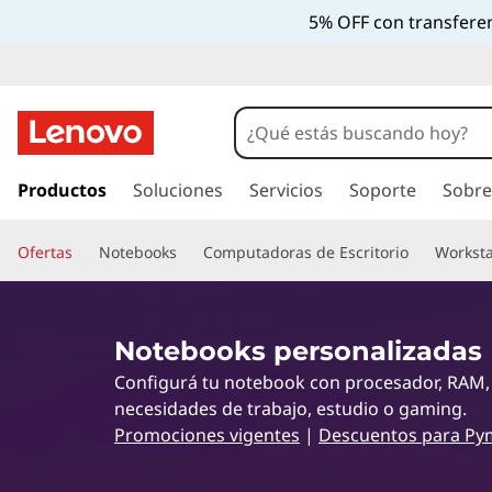
L
5% OFF con transferen
a
s
m
I
r
Productos
Soluciones
Servicios
Soporte
Sobre
e
a
l
j
Ofertas
Notebooks
Computadoras de Escritorio
Worksta
c
o
o
n
t
r
Notebooks personalizadas
e
Configurá tu notebook con procesador, RAM,
n
e
i
necesidades de trabajo, estudio o gaming.
d
Promociones vigentes
|
Descuentos para Py
s
o
p