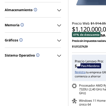
o
Almacenamiento
n
Precio Web
$1.914.05
a
Memoria
$1.120.000,
l
41% de descuento
IVA 
Gráficos
Precio sin impuestos naciona
i
$1.013.574,59
z
Sistema Operativo
Precio Lenovo Pro:
a
Registra
tu empresa GR
d
comienza a ahorrar
a
Procesador AMD R
7320U (2,40 GHz ha
GHz)
s
Windows 11 Home 
único 64