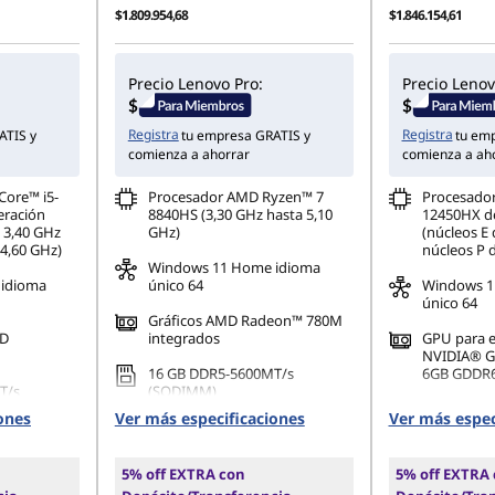
$1.809.954,68
$1.846.154,61
Precio Lenovo Pro:
Precio Lenov
Registra
Registra
ATIS y
tu empresa GRATIS y
tu em
comienza a ahorrar
comienza a ah
Core™ i5-
Procesador AMD Ryzen™ 7
Procesador
eración
8840HS (3,30 GHz hasta 5,10
12450HX de
a 3,40 GHz
GHz)
(núcleos E 
 4,60 GHz)
núcleos P 
Windows 11 Home idioma
idioma
único 64
Windows 1
único 64
Gráficos AMD Radeon™ 780M
HD
integrados
GPU para e
NVIDIA® G
16 GB DDR5-5600MT/s
6GB GDDR
T/s
(SODIMM)
16 GB DDR
ones
Ver más especificaciones
Ver más espec
512 GB SSD M.2 2242 PCIe
(SODIMM)(2
42 PCIe
Gen4 QLC
512 GB SSD
5% off EXTRA con
5% off EXTRA
Gen4 QLC