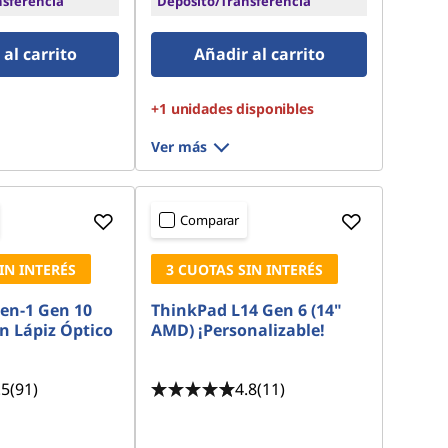
nsferencia
Depósito/Transferencia
al carrito
Añadir al carrito
+1 unidades disponibles
Ver más
Comparar
IN INTERÉS
3 CUOTAS SIN INTERÉS
-en-1 Gen 10
ThinkPad L14 Gen 6 (14"
n Lápiz Óptico
AMD) ¡Personalizable!
.5
(91)
4.8
(11)