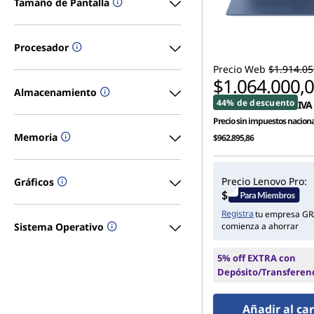
Tamaño de Pantalla
e
x
Procesador
Precio Web
$1.914.05
$1.064.000,
Almacenamiento
44% de descuento
IVA 
Precio sin impuestos naciona
Memoria
$962.895,86
Precio Lenovo Pro:
Gráficos
Registra
tu empresa GR
Sistema Operativo
comienza a ahorrar
5% off EXTRA con
Depósito/Transferen
Añadir al car