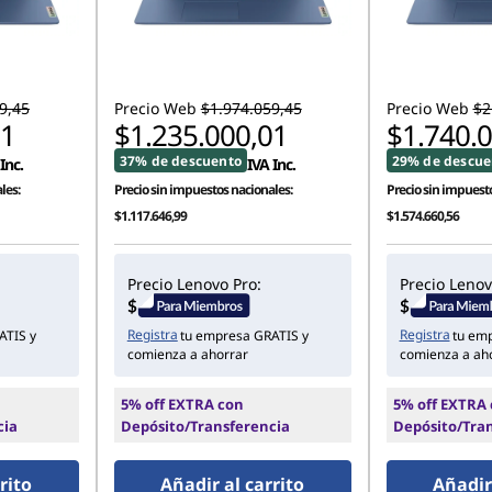
9,45
Precio Web
$1.974.059,45
Precio Web
$2
01
$1.235.000,01
$1.740.
37% de descuento
29% de descue
Inc.
IVA Inc.
les:
Precio sin impuestos nacionales:
Precio sin impuesto
$1.117.646,99
$1.574.660,56
Precio Lenovo Pro:
Precio Lenov
Registra
Registra
ATIS y
tu empresa GRATIS y
tu em
comienza a ahorrar
comienza a ah
5% off EXTRA con
5% off EXTRA
cia
Depósito/Transferencia
Depósito/Tra
rito
Añadir al carrito
Añadir 