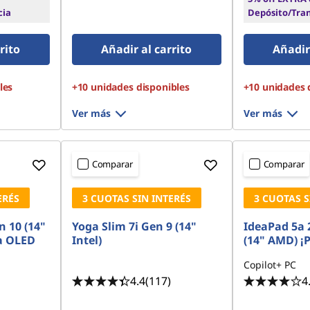
cia
Depósito/Tra
rito
Añadir al carrito
Añadir 
les
+10 unidades disponibles
+10 unidades 
Ver más
Ver más
Comparar
Comparar
ERÉS
3 CUOTAS SIN INTERÉS
3 CUOTAS S
n 10 (14"
Yoga Slim 7i Gen 9 (14"
IdeaPad 5a 
a OLED
Intel)
(14" AMD) ¡P
Copilot+ PC
4.4
(117)
4