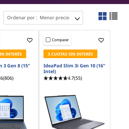
Ordenar por :
Menor precio
Comparar
IN INTERÉS
3 CUOTAS SIN INTERÉS
 3 Gen 8 (15"
IdeaPad Slim 3i Gen 10 (16"
Intel)
.6
(806)
4.7
(55)