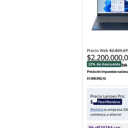
Precio Web
$2.829.27
$2.200.000,
22% de descuento
IVA 
Precio sin impuestos naciona
$1.990.950,16
Precio Lenovo Pro:
Registra
tu empresa GR
comienza a ahorrar
5% off EXTRA con