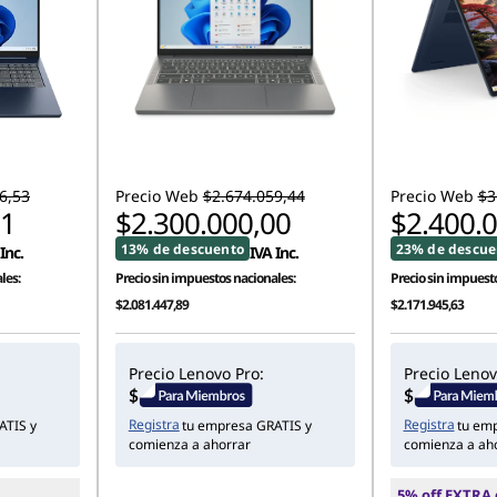
6,53
Precio Web
$2.674.059,44
Precio Web
$3
01
$2.300.000,00
$2.400.
13% de descuento
23% de descue
Inc.
IVA Inc.
les:
Precio sin impuestos nacionales:
Precio sin impuesto
$2.081.447,89
$2.171.945,63
Precio Lenovo Pro:
Precio Lenov
Registra
Registra
ATIS y
tu empresa GRATIS y
tu em
comienza a ahorrar
comienza a ah
5% off EXTRA