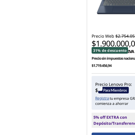
Precio Web
$2.754.05
$1.900.000,
31% de descuento
IVA 
Precio sin impuestos naciona
$1.719.456,94
Precio Lenovo Pro:
Registra
tu empresa GR
comienza a ahorrar
5% off EXTRA con
Depósito/Transferen