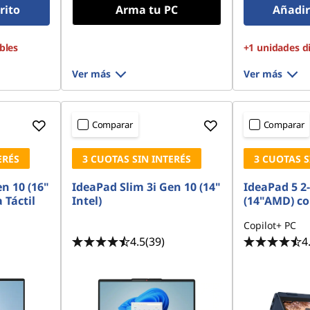
rito
Arma tu PC
Añadir 
bles
+1 unidades d
Ver más
Ver más
Comparar
Comparar
ERÉS
3 CUOTAS SIN INTERÉS
3 CUOTAS S
n 10 (16"
IdeaPad Slim 3i Gen 10 (14"
IdeaPad 5 2
 Táctil
Intel)
(14"AMD) co
Copilot+ PC
4.5
(39)
4