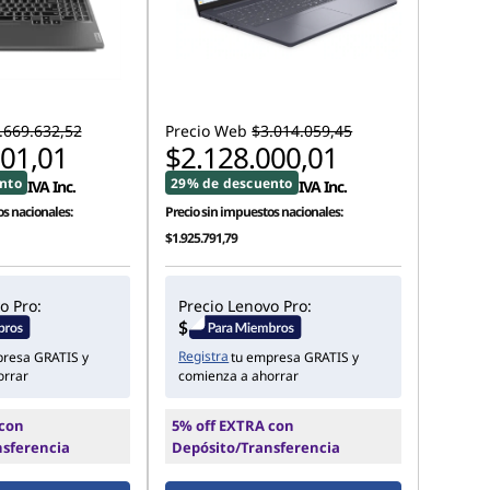
.669.632,52
Precio Web
$3.014.059,45
001,01
$2.128.000,01
nto
29% de descuento
IVA Inc.
IVA Inc.
s nacionales:
Precio sin impuestos nacionales:
$1.925.791,79
o Pro:
Precio Lenovo Pro:
Registra
presa GRATIS y
tu empresa GRATIS y
orrar
comienza a ahorrar
 con
5% off EXTRA con
nsferencia
Depósito/Transferencia