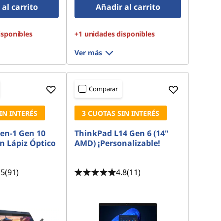
al carrito
Añadir al carrito
isponibles
+1 unidades disponibles
Ver más
Comparar
IN INTERÉS
3 CUOTAS SIN INTERÉS
-en-1 Gen 10
ThinkPad L14 Gen 6 (14"
n Lápiz Óptico
AMD) ¡Personalizable!
.5
(91)
4.8
(11)