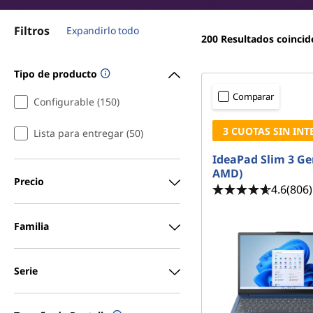
i
r
i
e
Filtros
Expandirlo todo
n
200
Resultados coincid
c
I
i
Tipo de producto
p
d
Comparar
a
Configurable (150)
e
l
3 CUOTAS SIN INT
Lista para entregar (50)
a
IdeaPad Slim 3 Ge
AMD)
P
Precio
4.6
(806)
a
Familia
d
F
Serie
l