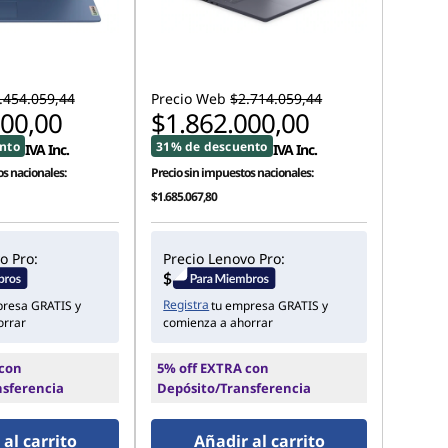
.454.059,44
Precio Web
$2.714.059,44
000,00
$1.862.000,00
nto
31% de descuento
IVA Inc.
IVA Inc.
s nacionales:
Precio sin impuestos nacionales:
$1.685.067,80
o Pro:
Precio Lenovo Pro:
Registra
presa GRATIS y
tu empresa GRATIS y
orrar
comienza a ahorrar
 con
5% off EXTRA con
nsferencia
Depósito/Transferencia
al carrito
Añadir al carrito