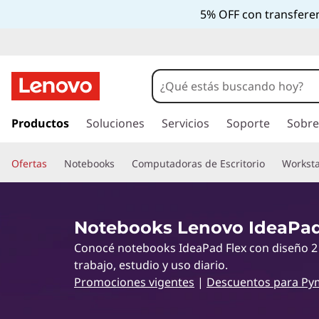
L
5% OFF con transferen
a
p
t
I
r
Productos
Soluciones
Servicios
Soporte
Sobre
o
a
l
p
Ofertas
Notebooks
Computadoras de Escritorio
Worksta
c
o
s
n
t
S
Notebooks Lenovo IdeaPad
e
Conocé notebooks IdeaPad Flex con diseño 2 
n
e
i
trabajo, estudio y uso diario.
d
Promociones vigentes
|
Descuentos para Py
r
o
p