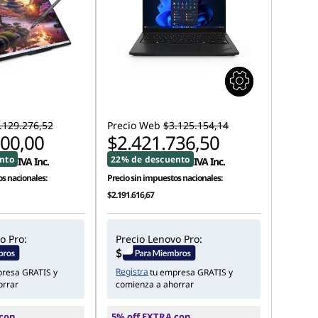
.129.276,52
Precio Web
$3.125.154,14
000,00
$2.421.736,50
nto
22% de descuento
IVA Inc.
IVA Inc.
s nacionales:
Precio sin impuestos nacionales:
$2.191.616,67
o Pro:
Precio Lenovo Pro:
Registra
presa GRATIS y
tu empresa GRATIS y
orrar
comienza a ahorrar
 con
5% off EXTRA con