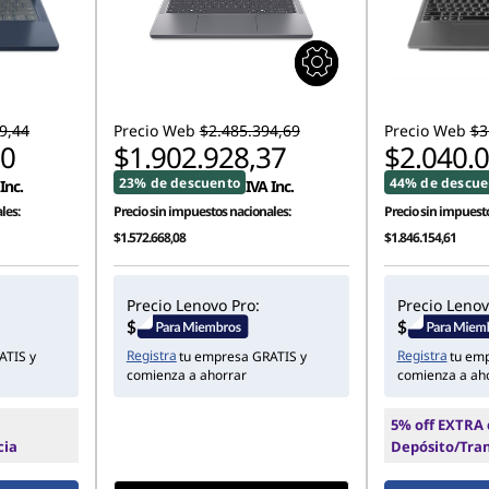
9,44
Precio Web
$2.485.394,69
Precio Web
$3
00
$1.902.928,37
$2.040.
23% de descuento
44% de descue
Inc.
IVA Inc.
les:
Precio sin impuestos nacionales:
Precio sin impuesto
$1.572.668,08
$1.846.154,61
Precio Lenovo Pro:
Precio Lenov
Registra
Registra
ATIS y
tu empresa GRATIS y
tu em
comienza a ahorrar
comienza a ah
5% off EXTRA
cia
Depósito/Tra