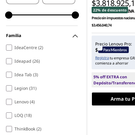
$3.818.925,
22% de descuento
IVA 
Precio sin impuestos naciona
$3.456.040,74
Familia
Precio Lenovo Pro:
IdeaCentre (2)
Registra
tu empresa GR
Ideapad (26)
comienza a ahorrar
Idea Tab (3)
5% off EXTRA con
Depósito/Transferen
Legion (31)
Arma tu P
Lenovo (4)
LOQ (18)
ThinkBook (2)