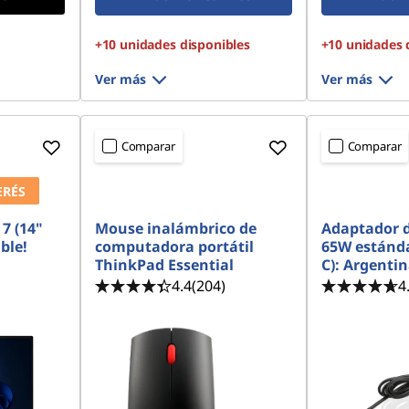
+10 unidades disponibles
+10 unidades 
Ver más
Ver más
Comparar
Comparar
ERÉS
<b> <b>
<b> <b>
7 (14"
Mouse inalámbrico de
Adaptador 
ble!
computadora portátil
65W estánda
ThinkPad Essential
C): Argenti
4.4
(204)
4