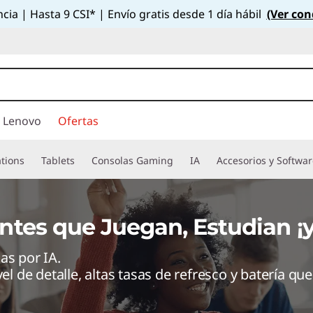
cia | Hasta 9 CSI* | Envío gratis desde 1 día hábil
(Ver con
 Lenovo
Ofertas
tions
Tablets
Consolas Gaming
IA
Accesorios y Softwa
ntes que Juegan, Estudian ¡
as por IA.
el de detalle, altas tasas de refresco y batería qu