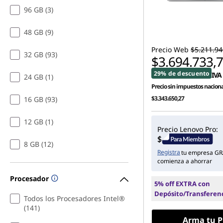
96 GB (3)
48 GB (9)
Precio Web
$5.211.94
32 GB (93)
$3.694.733,
29% de descuento
IVA 
24 GB (1)
Precio sin impuestos naciona
$3.343.650,27
16 GB (93)
12 GB (1)
Precio Lenovo Pro:
8 GB (12)
Registra
tu empresa GR
comienza a ahorrar
Procesador
5% off EXTRA con
Depósito/Transferen
Todos los Procesadores Intel®
(141)
Arma tu P