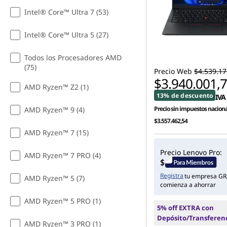
Intel® Core™ Ultra 7 (53)
Intel® Core™ Ultra 5 (27)
Todos los Procesadores AMD
(75)
Precio Web
$4.539.17
$3.940.001,
AMD Ryzen™ Z2 (1)
13% de descuento
IVA 
Precio sin impuestos naciona
AMD Ryzen™ 9 (4)
$3.557.462,54
AMD Ryzen™ 7 (15)
Precio Lenovo Pro:
AMD Ryzen™ 7 PRO (4)
Registra
tu empresa GR
AMD Ryzen™ 5 (7)
comienza a ahorrar
AMD Ryzen™ 5 PRO (1)
5% off EXTRA con
Depósito/Transferen
AMD Ryzen™ 3 PRO (1)