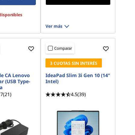
disponibles
Ver más
Comparar
3 CUOTAS SIN INTERÉS
de CA Lenovo
IdeaPad Slim 3i Gen 10 (14"
r (USB Type-
Intel)
na
.7
(21)
4.5
(39)