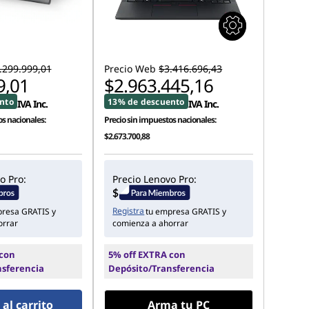
.299.999,01
Precio Web
$3.416.696,43
9,01
$2.963.445,16
nto
13% de descuento
IVA Inc.
IVA Inc.
s nacionales:
Precio sin impuestos nacionales:
$2.673.700,88
o Pro:
Precio Lenovo Pro:
Registra
presa GRATIS y
tu empresa GRATIS y
orrar
comienza a ahorrar
 con
5% off EXTRA con
nsferencia
Depósito/Transferencia
al carrito
Arma tu PC