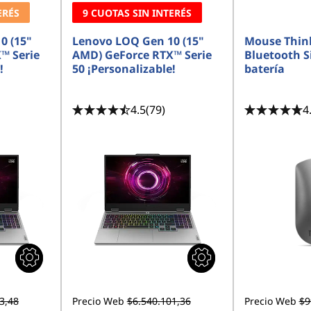
s
ERÉS
9 CUOTAS SIN INTERÉS
<b> <b>
t
u
d
0 (15"
Lenovo LOQ Gen 10 (15"
Mouse Thin
i
™ Serie
AMD) GeForce RTX™ Serie
a
Bluetooth Si
n
!
50 ¡Personalizable!
batería
t
e
I
n
4.5
(79)
4
n
o
v
a
d
o
r
n
o
t
s
e
l
e
c
t
e
d
3,48
Precio Web
$6.540.101,36
Precio Web
$9