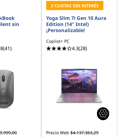
3 CUOTAS SIN INTERÉS
kBook
Yoga Slim 7i Gen 10 Aura
lent sin
Edition (14" Intel)
¡Personalizable!
Copilot+ PC
.8
(41)
4.3
(28)
9.999,00
Precio Web
$4.137.363,29