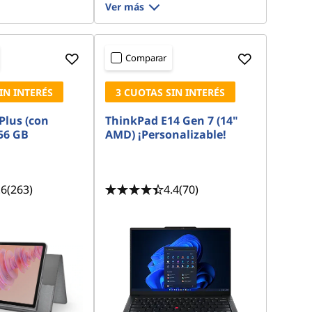
Ver más
Comparar
IN INTERÉS
3 CUOTAS SIN INTERÉS
Plus (con
ThinkPad E14 Gen 7 (14"
56 GB
AMD) ¡Personalizable!
.6
(263)
4.4
(70)