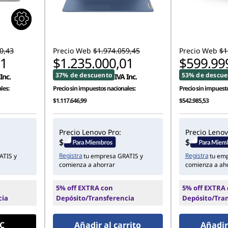
0,43
Precio Web
$1.974.059,45
Precio Web
$1
71
$1.235.000,01
$599.99
37% de descuento
53% de descue
Inc.
IVA Inc.
les:
Precio sin impuestos nacionales:
Precio sin impuesto
$1.117.646,99
$542.985,53
Precio Lenovo Pro:
Precio Lenov
Registra
Registra
ATIS y
tu empresa GRATIS y
tu em
comienza a ahorrar
comienza a ah
5% off EXTRA con
5% off EXTRA
cia
Depósito/Transferencia
Depósito/Tra
C
Añadir al carrito
Añadir 