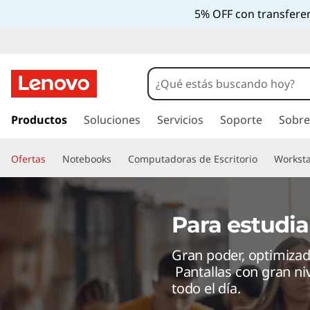
5% OFF con transferen
I
r
Productos
Soluciones
Servicios
Soporte
Sobre
a
l
Ofertas
Notebooks
Computadoras de Escritorio
Worksta
c
o
n
t
Para estudia
e
n
Gran poder, optimizad
i
Pantallas con gran niv
d
todo el día.
o
p