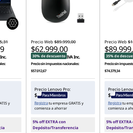
5,31
Precio Web
$89.999,00
Precio Web
$1
79
$62.999,00
$89.999
30% de descuento
35% de descue
Inc.
IVA Inc.
les:
Precio sin impuestos nacionales:
Precio sin impuesto
$57.012,67
$74.379,34
Precio Lenovo Pro:
Precio Lenov
Registra
Registra
ATIS y
tu empresa GRATIS y
tu em
comienza a ahorrar
comienza a ah
5% off EXTRA con
5% off EXTRA
cia
Depósito/Transferencia
Depósito/Tra