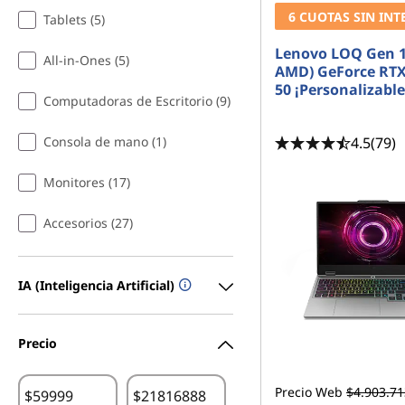
s
s
6 CUOTAS SIN INT
Tablets (5)
t
t
u
u
d
d
Lenovo LOQ Gen 1
i
i
All-in-Ones (5)
a
AMD) GeForce RTX
a
n
n
50 ¡Personalizable
t
t
Computadoras de Escritorio (9)
e
e
G
C
a
r
4.5
(79)
Consola de mano (1)
m
e
e
a
r
d
Monitores (17)
s
o
e
r
l
n
e
o
Accesorios (27)
c
t
t
s
e
e
d
l
IA (Inteligencia Artificial)
e
c
t
e
d
Precio
Precio Web
$4.903.71
$
$