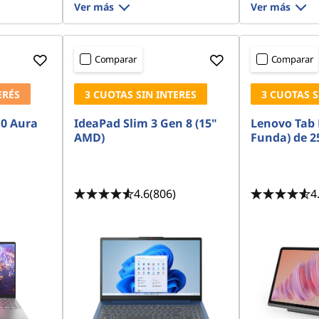
Ver más
Ver más
Comparar
Comparar
ERÉS
3 CUOTAS SIN INTERES
3 CUOTAS S
10 Aura
IdeaPad Slim 3 Gen 8 (15"
Lenovo Tab 
AMD)
Funda) de 2
4.6
(806)
4