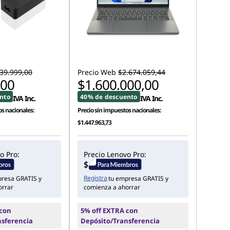
39.999,00
Precio Web
$2.674.059,44
,00
$1.600.000,00
nto
40% de descuento
IVA Inc.
IVA Inc.
s nacionales:
Precio sin impuestos nacionales:
$1.447.963,73
o Pro:
Precio Lenovo Pro:
Registra
presa GRATIS y
tu empresa GRATIS y
orrar
comienza a ahorrar
 con
5% off EXTRA con
nsferencia
Depósito/Transferencia