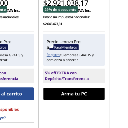
,00
$2.921.038,17
nto
29% de descuento
IVA Inc.
IVA Inc.
s nacionales:
Precio sin impuestos nacionales:
$2.643.473,31
o Pro:
Precio Lenovo Pro:
Registra
presa GRATIS y
tu empresa GRATIS y
orrar
comienza a ahorrar
 con
5% off EXTRA con
nsferencia
Depósito/Transferencia
al carrito
Arma tu PC
isponibles
ye?