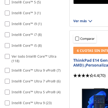
Intel® Core™ 5 (5)
Intel® Core™ 3 (1)
Ver más
Intel® Core™ i9 (1)
Intel® Core™ i7 (8)
Comparar
Intel® Core™ i5 (8)
6 CUOTAS SIN INT
Ver todo Intel® Core™ Ultra
ThinkPad E14 Gen 
(118)
AMD) ¡Personaliza
Intel® Core™ Ultra 9 vPro® (7)
4.4
(70)
Intel® Core™ Ultra 7 vPro® (6)
Intel® Core™ Ultra 5 vPro® (4)
Intel® Core™ Ultra 9 (23)