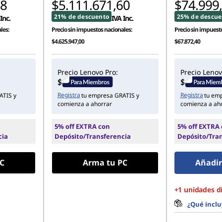
18
$5.111.671,60
$74.999
21% de descuento
25% de descue
Inc.
IVA Inc.
les:
Precio sin impuestos nacionales:
Precio sin impuesto
$4.625.947,00
$67.872,40
Precio Lenovo Pro:
Precio Lenov
Registra
Registra
ATIS y
tu empresa GRATIS y
tu em
comienza a ahorrar
comienza a ah
5% off EXTRA con
5% off EXTRA
cia
Depósito/Transferencia
Depósito/Tra
C
Arma tu PC
Añadir 
+1 unidades d
¿Qué inclu