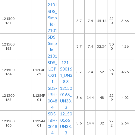
2101
SDS_
Simp
121500
25
3.7
7.4
45.14
3.66
161
0
lo-
2101
SDS_
Simp
121500
30
3.7
7.4
52.54
4.26
163
0
lo-
2101
SDS_
121-
LGP
50016
121500
L12L4P
26
3.7
7.4
52
4.26
164
62
0
O21
4_UN3
1
8.3
SDS-
12150
IBH-
0165_
121500
L12S4F
22
3.6
14.4
48
4.02
165
01
9
0048
UN38.
4
3
SDS-
12150
IBH-
0166_
121500
L12S4A
22
3.6
14.4
32
2.64
166
01
2
0048
UN38.
4
3