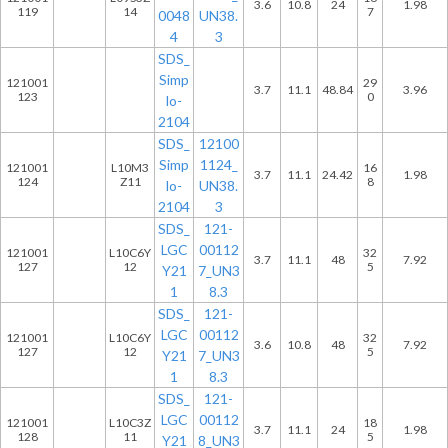
3.6
10.8
24
1.98
119
14
7
0048
UN38.
4
3
SDS_
Simp
121001
29
3.7
11.1
48.84
3.96
123
0
lo-
2104
SDS_
12100
Simp
1124_
121001
L10M3
16
3.7
11.1
24.42
1.98
124
Z11
8
lo-
UN38.
2104
3
SDS_
121-
LGC
00112
121001
L10C6Y
32
3.7
11.1
48
7.92
127
12
5
Y21
7_UN3
1
8.3
SDS_
121-
LGC
00112
121001
L10C6Y
32
3.6
10.8
48
7.92
127
12
5
Y21
7_UN3
1
8.3
SDS_
121-
LGC
00112
121001
L10C3Z
18
3.7
11.1
24
1.98
128
11
5
Y21
8_UN3