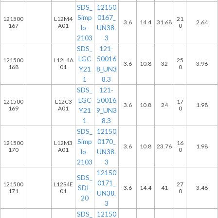
SDS_
12150
Simp
0167_
121500
L12M4
21
3.6
14.4
31.68
2.64
167
A01
0
lo-
UN38.
2103
3
SDS_
121-
LGC
50016
121500
L12L4A
25
3.6
10.8
32
3.96
168
01
0
Y21
8_UN3
1
8.3
SDS_
121-
LGC
50016
121500
L12C3
17
3.6
10.8
24
1.98
169
A01
0
Y21
9_UN3
1
8.3
SDS_
12150
Simp
0170_
121500
L12M3
16
3.6
10.8
23.76
1.98
170
A01
0
lo-
UN38.
2103
3
12150
SDS_
0171_
121500
L12S4E
27
SDI_
3.6
14.4
41
3.48
171
01
0
UN38.
20
3
SDS_
12150