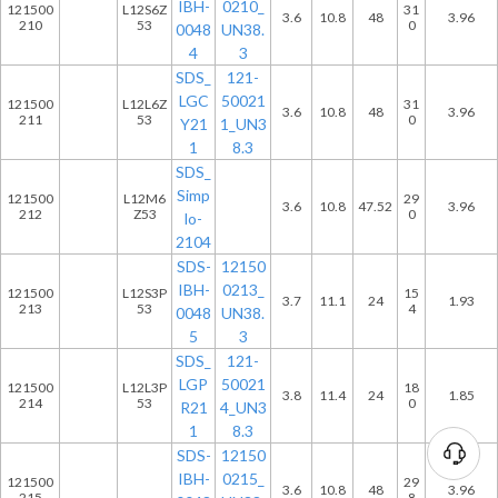
IBH-
0210_
121500
L12S6Z
31
3.6
10.8
48
3.96
210
53
0
0048
UN38.
4
3
SDS_
121-
LGC
50021
121500
L12L6Z
31
3.6
10.8
48
3.96
211
53
0
Y21
1_UN3
1
8.3
SDS_
Simp
121500
L12M6
29
3.6
10.8
47.52
3.96
212
Z53
0
lo-
2104
SDS-
12150
IBH-
0213_
121500
L12S3P
15
3.7
11.1
24
1.93
213
53
4
0048
UN38.
5
3
SDS_
121-
LGP
50021
121500
L12L3P
18
3.8
11.4
24
1.85
214
53
0
R21
4_UN3
1
8.3
SDS-
12150
IBH-
0215_
121500
29
3.6
10.8
48
3.96
215
8