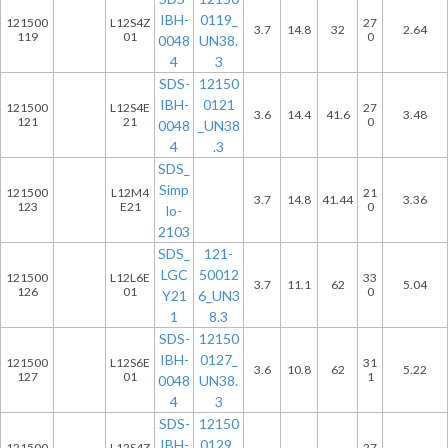
IBH-
0119_
121500
L12S4Z
27
3.7
14.8
32
2.64
119
01
0
0048
UN38.
4
3
SDS-
12150
IBH-
0121
121500
L12S4E
27
3.6
14.4
41.6
3.48
121
21
0
0048
_UN38
4
.3
SDS_
Simp
121500
L12M4
21
3.7
14.8
41.44
3.36
123
E21
0
lo-
2103
SDS_
121-
LGC
50012
121500
L12L6E
33
3.7
11.1
62
5.04
126
01
0
Y21
6_UN3
1
8.3
SDS-
12150
IBH-
0127_
121500
L12S6E
31
3.6
10.8
62
5.22
127
01
1
0048
UN38.
4
3
SDS-
12150
IBH-
0129_
121500
L12S4Z
27