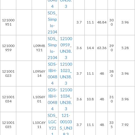
4
3
SDS_
Simp
121000
30
3.7
11.1
48.84
3.96
951
0
lo-
2104
SDS_
12100
Simp
0959_
121000
L09M8
39
3.6
14.4
63.36
5.28
959
Y21
0
lo-
UN38.
2104
3
SDS-
12100
IBH-
1023_
121001
L09S6Y
38
3.7
11.1
48
3.96
023
14
0
0048
UN38.
4
3
SDS-
12100
IBH-
1034_
121001
L10S6Y
31
3.6
10.8
48
3.96
034
01
0
0048
UN38.
4
3
SDS_
121-
LGC
00103
121001
L10C6Y
33
3.7
11.1
48
7.92
035
11
5
Y21
5_UN3
1
8.3