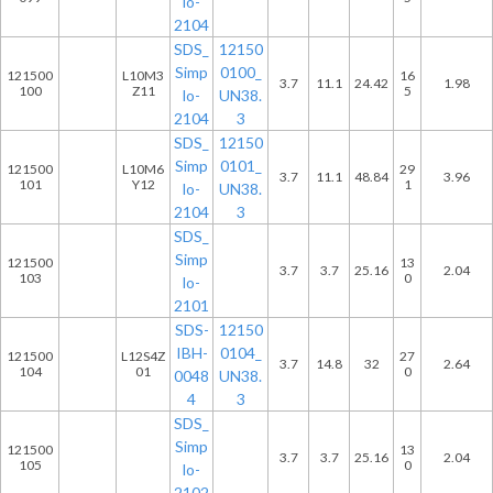
lo-
2104
SDS_
12150
Simp
0100_
121500
L10M3
16
3.7
11.1
24.42
1.98
100
Z11
5
lo-
UN38.
2104
3
SDS_
12150
Simp
0101_
121500
L10M6
29
3.7
11.1
48.84
3.96
101
Y12
1
lo-
UN38.
2104
3
SDS_
Simp
121500
13
3.7
3.7
25.16
2.04
103
0
lo-
2101
SDS-
12150
IBH-
0104_
121500
L12S4Z
27
3.7
14.8
32
2.64
104
01
0
0048
UN38.
4
3
SDS_
Simp
121500
13
3.7
3.7
25.16
2.04
105
0
lo-
2102