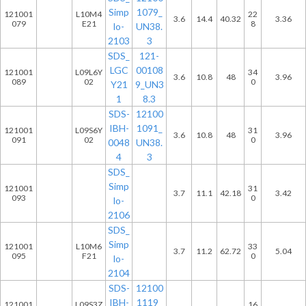
Simp
1079_
121001
L10M4
22
3.6
14.4
40.32
3.36
079
E21
8
lo-
UN38.
2103
3
SDS_
121-
LGC
00108
121001
L09L6Y
34
3.6
10.8
48
3.96
089
02
0
Y21
9_UN3
1
8.3
SDS-
12100
IBH-
1091_
121001
L09S6Y
31
3.6
10.8
48
3.96
091
02
0
0048
UN38.
4
3
SDS_
Simp
121001
31
3.7
11.1
42.18
3.42
093
0
lo-
2106
SDS_
Simp
121001
L10M6
33
3.7
11.2
62.72
5.04
095
F21
0
lo-
2104
SDS-
12100
IBH-
1119_
121001
L09S3Z
16