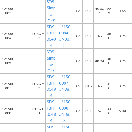
SDS_
Simp
121500
45.06
22
3.7
11.1
3.65
082
6
5
lo-
2101
SDS-
12150
IBH-
0084_
121500
L08S6Y
38
3.7
11.1
48
3.96
084
02
0
0048
UN38.
4
3
SDS_
Simp
121500
30
3.7
11.1
48.84
3.96
085
0
lo-
2104
SDS-
12150
IBH-
0087_
121500
L09S6Y
31
3.6
10.8
48
3.96
087
02
0
0048
UN38.
4
3
SDS-
12150
IBH-
0088_
121500
L10S6F
33
3.7
11.1
62
5.04
088
01
0
0048
UN38.
4
3
SDS-
12150