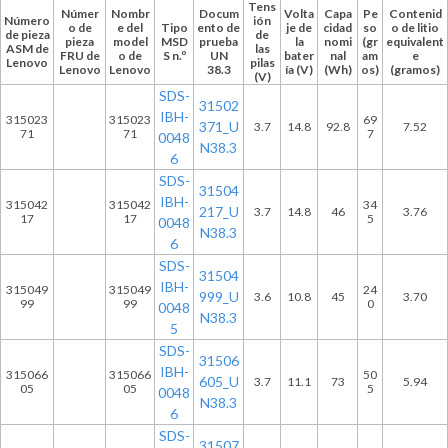
Tens
Númer
Nombr
Docum
Volta
Capa
Pe
Contenid
Número
ión
o de
e del
Tipo
ento de
je de
cidad
so
o de litio
de pieza
de
pieza
model
MSD
prueba
la
nomi
(gr
equivalent
ASM de
las
FRU de
o de
S n.º
UN
bater
nal
am
e
Lenovo
pilas
Lenovo
Lenovo
38.3
ía (V)
(Wh)
os)
(gramos)
(V)
SDS-
31502
IBH-
315023
315023
69
371_U
3.7
14.8
92.8
7.52
71
71
7
0048
N38.3
6
SDS-
31504
IBH-
315042
315042
34
217_U
3.7
14.8
46
3.76
17
17
5
0048
N38.3
6
SDS-
31504
IBH-
315049
315049
24
999_U
3.6
10.8
45
3.70
99
99
0
0048
N38.3
5
SDS-
31506
IBH-
315066
315066
50
605_U
3.7
11.1
73
5.94
05
05
5
0048
N38.3
6
SDS-
31507