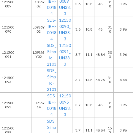
IBH-
0089_
121500
L10S6Y
31
3.6
10.8
48
3.96
089
02
0
0048
UN38.
4
3
SDS-
12150
IBH-
0090_
121500
L09S6Y
31
3.6
10.8
48
3.96
090
02
0
0048
UN38.
4
3
SDS_
12150
Simp
0091_
121500
L09M6
30
3.7
11.1
48.84
3.96
091
Y02
3
lo-
UN38.
2103
3
SDS_
Simp
121500
31
3.7
14.8
54.76
4.44
093
0
lo-
2101
SDS-
12150
IBH-
0095_
121500
L09S6Y
31
3.7
10.8
48
3.96
095
14
0
0048
UN38.
4
3
SDS_
Simp
121500
15
3.7
11.1
48.84
3.96
099
5