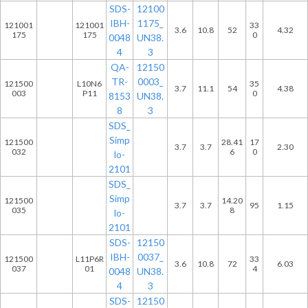
SDS-
12100
IBH-
1175_
121001
121001
33
3.6
10.8
52
4.32
175
175
0
0048
UN38.
4
3
QA-
12150
TR-
0003_
121500
L10N6
35
3.7
11.1
54
4.38
003
P11
0
8153
UN38.
8
3
SDS_
Simp
121500
28.41
17
3.7
3.7
2.30
032
6
0
lo-
2101
SDS_
Simp
121500
14.20
3.7
3.7
95
1.15
035
8
lo-
2101
SDS-
12150
IBH-
0037_
121500
L11P6R
33
3.6
10.8
72
6.03
037
01
4
0048
UN38.
4
3
SDS-
12150