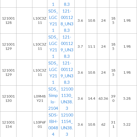
1
8.3
SDS_
121-
LGC
00112
121001
L10C3Z
18
3.6
10.8
24
1.98
128
11
5
Y21
8_UN3
1
8.3
SDS_
121-
LGC
00112
121001
L10C3Z
18
3.7
11.1
24
1.98
129
11
5
Y21
9_UN3
1
8.3
SDS_
121-
LGC
00112
121001
L10C3Z
18
3.6
10.8
24
1.98
129
11
5
Y21
9_UN3
1
8.3
SDS_
12100
Simp
1130_
121001
L09M8
39
3.6
14.4
63.36
5.28
130
Y21
0
lo-
UN38.
2104
3
SDS-
12100
IBH-
1154_
121001
L10P6F
31
3.6
10.8
62
5.22
154
01
1
0048
UN38.
4
3