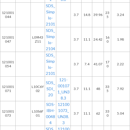
SDS_
Simp
121001
23
3.7
14.8
39.96
3.24
044
5
lo-
2101
SDS_
Simp
121001
L09M3
16
3.7
11.1
24.42
1.98
047
Z11
0
lo-
2104
SDS_
Simp
121001
17
3.7
7.4
41.07
2.22
054
0
lo-
2101
121-
SDS_
00107
121001
L10C6Y
33
SDI_
3.7
11.1
48
7.92
071
02
5
1_UN3
20
8.3
SDS-
12100
IBH-
1073_
121001
L10S6F
33
3.7
11.1
62
5.04
073
01
0
0048
UN38.
4
3
SDS_
12100