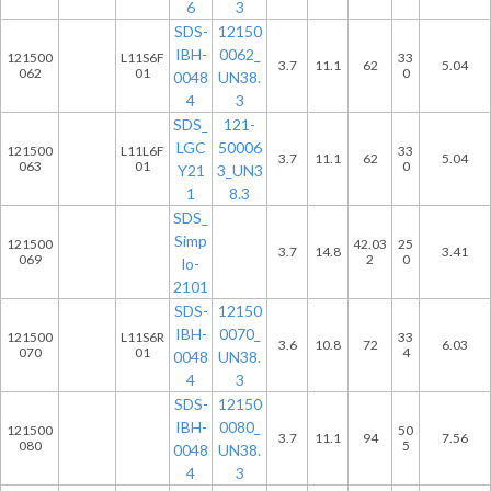
6
3
SDS-
12150
IBH-
0062_
121500
L11S6F
33
3.7
11.1
62
5.04
062
01
0
0048
UN38.
4
3
SDS_
121-
LGC
50006
121500
L11L6F
33
3.7
11.1
62
5.04
063
01
0
Y21
3_UN3
1
8.3
SDS_
Simp
121500
42.03
25
3.7
14.8
3.41
069
2
0
lo-
2101
SDS-
12150
IBH-
0070_
121500
L11S6R
33
3.6
10.8
72
6.03
070
01
4
0048
UN38.
4
3
SDS-
12150
IBH-
0080_
121500
50
3.7
11.1
94
7.56
080
5
0048
UN38.
4
3