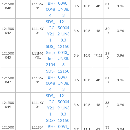
IBH-
0040_
121500
L11S6Y
31
3.6
10.8
48
3.96
040
01
0
0048
UN38.
4
3
SDS_
121-
LGC
50004
121500
L11L6Y
30
3.6
10.8
48
3.96
042
01
0
Y21
2_UN3
1
8.3
SDS_
12150
Simp
0043_
121500
L11M6
29
3.6
10.8
47.52
3.96
043
Y01
0
lo-
UN38.
2104
3
SDS-
12150
IBH-
0047_
121500
L11S6Y
31
3.6
10.8
48
3.96
047
01
0
0048
UN38.
4
3
SDS_
121-
LGC
50004
121500
L11L6Y
33
3.6
10.8
48
3.96
049
01
5
Y21
9_UN3
1
8.3
SDS-
12150
IBH-
0051_
121500
L11S6F
33
3.7
11.1
62
5.04