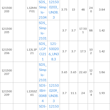
SDS_
12150
Simp
0203_
121500
L12M4
24
3.75
15
48
3.84
203
F01
0
lo-
UN38.
2104
3
SDS_
Simp
121500
17.50
3.7
3.7
88
1.42
205
1
lo-
2101
SDS_
121-
LGP
50020
121500
L13L1P
10
3.7
3.7
17.5
1.42
206
21
2
O21
6_UN3
1
8.3
SDS_
Simp
121500
12
3.65
3.65
22.63
1.86
207
0
lo-
2101
SDS-
12150
IBH-
0209_
121500
L13S3Z
15
3.7
11.1
24
1.93
209
61
4
0048
UN38.
4
3
SDS-
12150