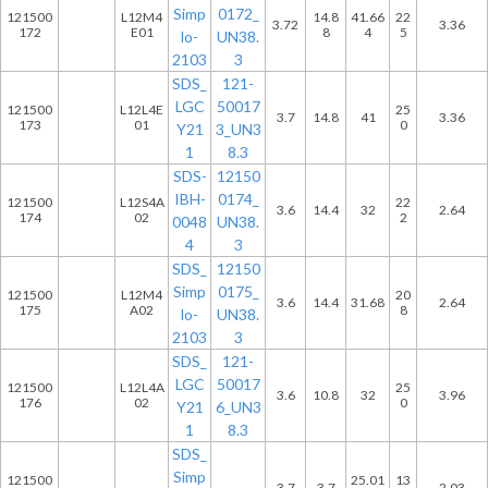
Simp
0172_
121500
L12M4
14.8
41.66
22
3.72
3.36
172
E01
8
4
5
lo-
UN38.
2103
3
SDS_
121-
LGC
50017
121500
L12L4E
25
3.7
14.8
41
3.36
173
01
0
Y21
3_UN3
1
8.3
SDS-
12150
IBH-
0174_
121500
L12S4A
22
3.6
14.4
32
2.64
174
02
2
0048
UN38.
4
3
SDS_
12150
Simp
0175_
121500
L12M4
20
3.6
14.4
31.68
2.64
175
A02
8
lo-
UN38.
2103
3
SDS_
121-
LGC
50017
121500
L12L4A
25
3.6
10.8
32
3.96
176
02
0
Y21
6_UN3
1
8.3
SDS_
Simp
121500
25.01
13
3.7
3.7
2.03