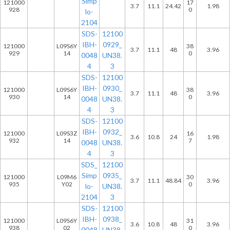
Simp
121000
17
3.7
11.1
24.42
1.98
928
0
lo-
2104
SDS-
12100
IBH-
0929_
121000
L09S6Y
38
3.7
11.1
48
3.96
929
14
0
0048
UN38.
4
3
SDS-
12100
IBH-
0930_
121000
L09S6Y
38
3.7
11.1
48
3.96
930
14
0
0048
UN38.
4
3
SDS-
12100
IBH-
0932_
121000
L09S3Z
16
3.6
10.8
24
1.98
932
14
7
0048
UN38.
4
3
SDS_
12100
Simp
0935_
121000
L09M6
30
3.7
11.1
48.84
3.96
935
Y02
0
lo-
UN38.
2104
3
SDS-
12100
IBH-
0938_
121000
L09S6Y
31
3.6
10.8
48
3.96
938
02
0
0048
UN38.