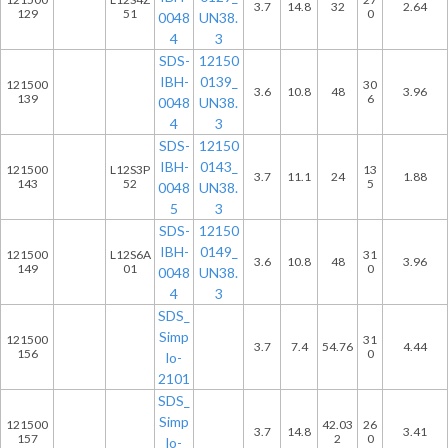
3.7
14.8
32
2.64
129
51
0
0048
UN38.
4
3
SDS-
12150
IBH-
0139_
121500
30
3.6
10.8
48
3.96
139
6
0048
UN38.
4
3
SDS-
12150
IBH-
0143_
121500
L12S3P
13
3.7
11.1
24
1.88
143
52
5
0048
UN38.
5
3
SDS-
12150
IBH-
0149_
121500
L12S6A
31
3.6
10.8
48
3.96
149
01
0
0048
UN38.
4
3
SDS_
Simp
121500
31
3.7
7.4
54.76
4.44
156
0
lo-
2101
SDS_
Simp
121500
42.03
26
3.7
14.8
3.41
157
2
0
lo-