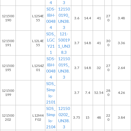
4
3
SDS-
12150
IBH-
0190_
121500
L12S4E
27
3.6
14.4
41
3.48
190
55
0
0048
UN38.
4
3
SDS_
121-
LGC
50019
121500
L12L4E
30
3.7
14.8
41
3.36
191
55
0
Y21
1_UN3
1
8.3
SDS-
12150
IBH-
0195_
121500
L12S4Z
27
3.7
14.8
32
2.64
195
01
0
0048
UN38.
4
3
SDS_
Simp
121500
28
3.7
7.4
52.54
4.26
199
0
lo-
2101
SDS_
12150
Simp
0202_
121500
L12M4
22
3.75
15
48
3.84
202
F02
0
lo-
UN38.
2104
3