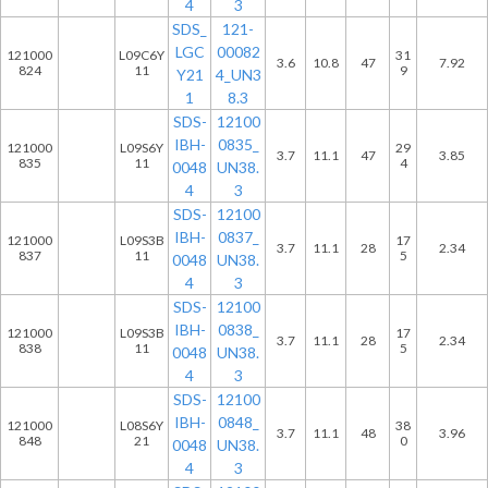
4
3
SDS_
121-
LGC
00082
121000
L09C6Y
31
3.6
10.8
47
7.92
824
11
9
Y21
4_UN3
1
8.3
SDS-
12100
IBH-
0835_
121000
L09S6Y
29
3.7
11.1
47
3.85
835
11
4
0048
UN38.
4
3
SDS-
12100
IBH-
0837_
121000
L09S3B
17
3.7
11.1
28
2.34
837
11
5
0048
UN38.
4
3
SDS-
12100
IBH-
0838_
121000
L09S3B
17
3.7
11.1
28
2.34
838
11
5
0048
UN38.
4
3
SDS-
12100
IBH-
0848_
121000
L08S6Y
38
3.7
11.1
48
3.96
848
21
0
0048
UN38.
4
3