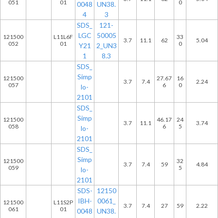
051
01
0
0048
UN38.
4
3
SDS_
121-
LGC
50005
121500
L11L6F
33
3.7
11.1
62
5.04
052
01
0
Y21
2_UN3
1
8.3
SDS_
Simp
121500
27.67
16
3.7
7.4
2.24
057
6
0
lo-
2101
SDS_
Simp
121500
46.17
24
3.7
11.1
3.74
058
6
5
lo-
2101
SDS_
Simp
121500
32
3.7
7.4
59
4.84
059
5
lo-
2101
SDS-
12150
IBH-
0061_
121500
L11S2P
3.7
7.4
27
59
2.22
061
01
0048
UN38.