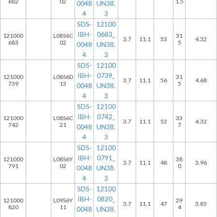
682
02
1.5
0048
UN38.
4
3
SDS-
12100
IBH-
0683_
121000
L08S6C
31
3.7
11.1
53
4.32
683
02
5
0048
UN38.
4
3
SDS-
12100
IBH-
0739_
121000
L08S6D
31
3.7
11.1
56
4.68
739
13
5
0048
UN38.
4
3
SDS-
12100
IBH-
0742_
121000
L08S6C
33
3.7
11.1
52
4.32
742
21
7
0048
UN38.
4
3
SDS-
12100
IBH-
0791_
121000
L08S6Y
38
3.7
11.1
48
3.96
791
02
0
0048
UN38.
4
3
SDS-
12100
IBH-
0820_
121000
L09S6Y
29
3.7
11.1
47
3.85
820
11
4
0048
UN38.