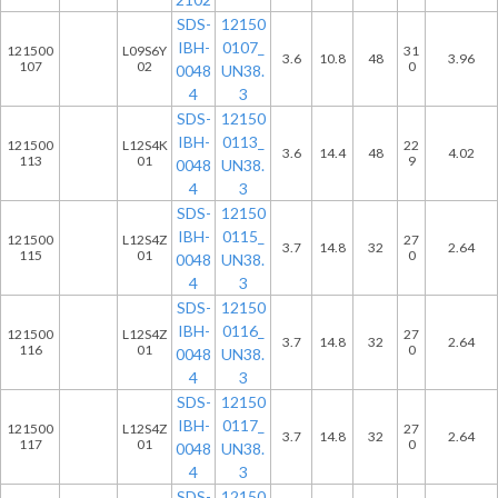
SDS-
12150
IBH-
0107_
121500
L09S6Y
31
3.6
10.8
48
3.96
107
02
0
0048
UN38.
4
3
SDS-
12150
IBH-
0113_
121500
L12S4K
22
3.6
14.4
48
4.02
113
01
9
0048
UN38.
4
3
SDS-
12150
IBH-
0115_
121500
L12S4Z
27
3.7
14.8
32
2.64
115
01
0
0048
UN38.
4
3
SDS-
12150
IBH-
0116_
121500
L12S4Z
27
3.7
14.8
32
2.64
116
01
0
0048
UN38.
4
3
SDS-
12150
IBH-
0117_
121500
L12S4Z
27
3.7
14.8
32
2.64
117
01
0
0048
UN38.
4
3
SDS-
12150