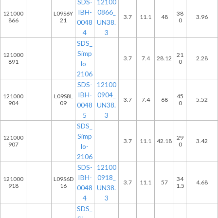
SDS-
12100
IBH-
0866_
121000
L09S6Y
38
3.7
11.1
48
3.96
866
21
0
0048
UN38.
4
3
SDS_
Simp
121000
21
3.7
7.4
28.12
2.28
891
0
lo-
2106
SDS-
12100
IBH-
0904_
121000
L09S8L
45
3.7
7.4
68
5.52
904
09
0
0048
UN38.
5
3
SDS_
Simp
121000
29
3.7
11.1
42.18
3.42
907
0
lo-
2106
SDS-
12100
IBH-
0918_
121000
L09S6D
34
3.7
11.1
57
4.68
918
16
1.5
0048
UN38.
4
3
SDS_