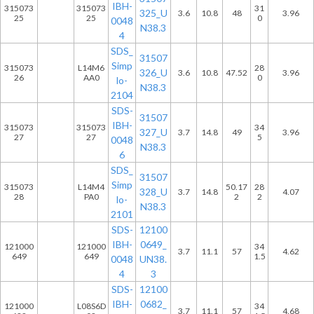
IBH-
315073
315073
31
325_U
3.6
10.8
48
3.96
25
25
0
0048
N38.3
4
SDS_
31507
Simp
315073
L14M6
28
326_U
3.6
10.8
47.52
3.96
26
AA0
0
lo-
N38.3
2104
SDS-
31507
IBH-
315073
315073
34
327_U
3.7
14.8
49
3.96
27
27
5
0048
N38.3
6
SDS_
31507
Simp
315073
L14M4
50.17
28
328_U
3.7
14.8
4.07
28
PA0
2
2
lo-
N38.3
2101
SDS-
12100
IBH-
0649_
121000
121000
34
3.7
11.1
57
4.62
649
649
1.5
0048
UN38.
4
3
SDS-
12100
IBH-
0682_
121000
L08S6D
34
3.7
11.1
57
4.68