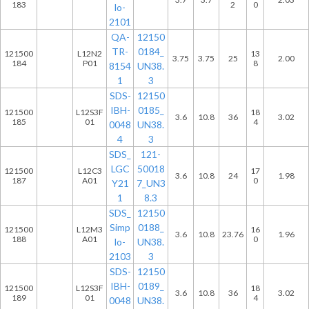
183
2
0
lo-
2101
QA-
12150
TR-
0184_
121500
L12N2
13
3.75
3.75
25
2.00
184
P01
8
8154
UN38.
1
3
SDS-
12150
IBH-
0185_
121500
L12S3F
18
3.6
10.8
36
3.02
185
01
4
0048
UN38.
4
3
SDS_
121-
LGC
50018
121500
L12C3
17
3.6
10.8
24
1.98
187
A01
0
Y21
7_UN3
1
8.3
SDS_
12150
Simp
0188_
121500
L12M3
16
3.6
10.8
23.76
1.96
188
A01
0
lo-
UN38.
2103
3
SDS-
12150
IBH-
0189_
121500
L12S3F
18
3.6
10.8
36
3.02
189
01
4
0048
UN38.