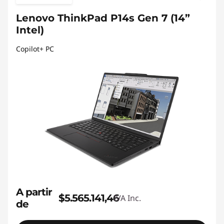
Lenovo ThinkPad P14s Gen 7 (14”
Intel)
Copilot+ PC
A partir
$5.565.141,46
IVA Inc.
de