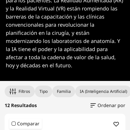
para los pacientes. La Realidad Aumentada (AR)
y la Realidad Virtual (VR) están rompiendo las
barreras de la capacitación y las clínicas
convencionales para revolucionar la
planificación en la cirugía, y están
modernizando los laboratorios de anatomía. Y
la IA tiene el poder y la aplicabilidad para
afectar a toda la cadena de valor de la salud,
hoy y décadas en el futuro.
Original Price 3641823.82 undefined Discount
Original Price 3999999.00 undefined Discoun
Original Price 4037276.78 undefined Discoun
Original Price 4137130.61 undefined Discounte
Original Price 4188951.93 undefined Discount
Original Price 4287167.72 undefined Discount
Original Price 4936954.73 undefined Discoun
Original Price 5015054.35 undefined Discount
Original Price 5565141.46 undefined Discount
Original Price 7239999.01 undefined Discount
Original Price 7799999.01 undefined Discount
Filtros
Tipo
Familia
IA (Inteligencia Artificial)
12 Resultados
Ordenar por
Comparar