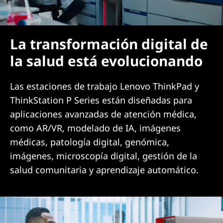
a
M
La transformación digital de
e
la salud está evolucionando
d
Las estaciones de trabajo Lenovo ThinkPad y
i
ThinkStation P Series están diseñadas para
aplicaciones avanzadas de atención médica,
c
como AR/VR, modelado de IA, imágenes
i
médicas, patología digital, genómica,
imágenes, microscopía digital, gestión de la
n
salud comunitaria y aprendizaje automático.
a
y