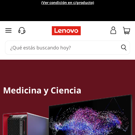
W
(Ver condición en c/producto)
o
r
Ir al contenido principal
k
s
t
a
Medicina y Ciencia
t
i
o