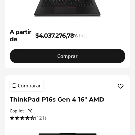
A partir
$4.037.276,78
IVA Inc.
de
Comprar
Comparar
ThinkPad P16s Gen 4 16" AMD
Copilot+ PC
(121)