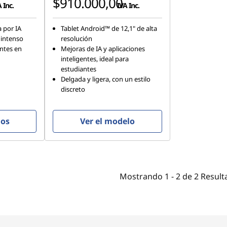
$910.000,00
 Inc.
IVA Inc.
a por IA
Tablet Android™ de 12,1" de alta
 intenso
resolución
antes en
Mejoras de IA y aplicaciones
inteligentes, ideal para
estudiantes
Delgada y ligera, con un estilo
discreto
los
Ver el modelo
Mostrando
1 -
2
de
2
Result