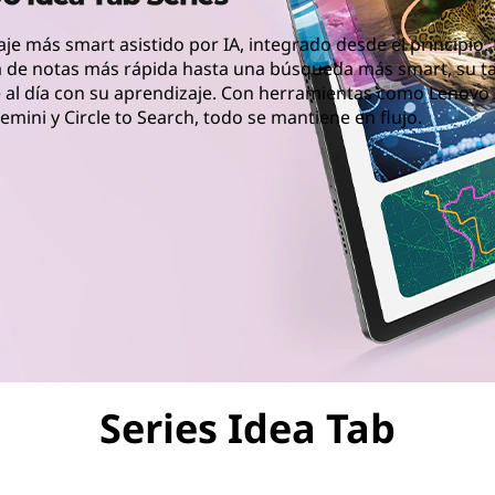
je más smart asistido por IA, integrado desde el principio
 de notas más rápida hasta una búsqueda más smart, su ta
 al día con su aprendizaje. Con herramientas como Lenovo 
mini y Circle to Search, todo se mantiene en flujo.
grado desde el principio. Desde una toma de notas más rápi
Series Idea Tab