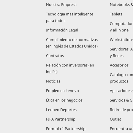
Nuestra Empresa
Notebooks &
Tecnología más inteligente
Tablets
para todos
Computadoras
Información Legal
y all in one
Cumplimiento de normativas
Workstation
(en inglés de Estados Unidos)
Servidores,
Contratos
y Redes
Relación con inversores (en
Accesorios
inglés)
Catálogo co
Noticias
productos
Empleo en Lenovo
Aplicaciones
Ética en los negocios
Servicios & G
Lenovo Deportes
Retiro de pr
FIFA Partnership
Outlet
Formula 1 Partnership
Encuentra u