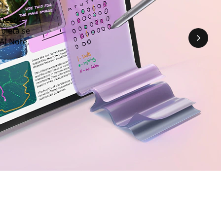
. Desde
bleta se
AI Note,
da hasta una búsqueda más smart, su tableta se mantiene al