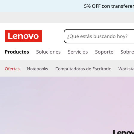
T
5% OFF con transferen
a
b
l
I
r
Productos
Soluciones
Servicios
Soporte
Sobre
e
a
l
t
Ofertas
Notebooks
Computadoras de Escritorio
Worksta
c
o
a
n
t
s
e
n
L
i
d
e
o
p