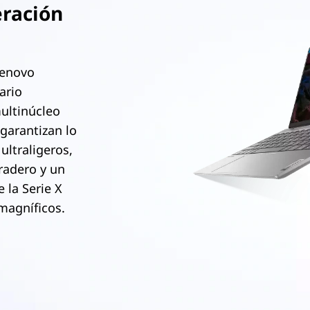
eración
Lenovo
ario
ultinúcleo
garantizan lo
ultraligeros,
radero y un
 la Serie X
 magníficos.