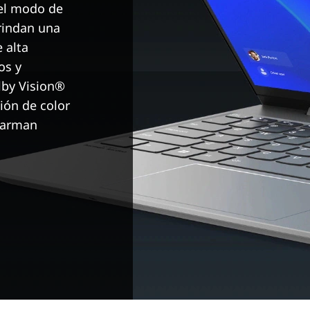
del modo de
rindan una
 alta
os y
olby Vision®
ión de color
 Harman