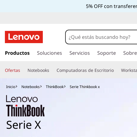
5% OFF con transferen
I
r
Productos
Soluciones
Servicios
Soporte
Sobre
a
l
Ofertas
Notebooks
Computadoras de Escritorio
Worksta
c
o
n
Inicio
Notebooks
ThinkBook
Serie Thinkbook x
t
e
n
i
d
Serie X
o
p