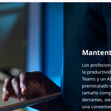
Mantent
Los profesion
la productivi
Teams y un AI
preinstalado 
tamaño comple
derrames, vie
una convenien