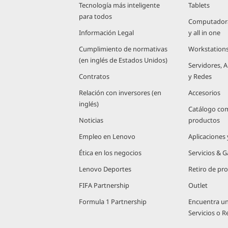
Tecnología más inteligente
Tablets
para todos
Computadoras
Información Legal
y all in one
Cumplimiento de normativas
Workstation
(en inglés de Estados Unidos)
Servidores,
Contratos
y Redes
Relación con inversores (en
Accesorios
inglés)
Catálogo co
Noticias
productos
Empleo en Lenovo
Aplicaciones
Ética en los negocios
Servicios & G
Lenovo Deportes
Retiro de pr
FIFA Partnership
Outlet
Formula 1 Partnership
Encuentra u
Servicios o 