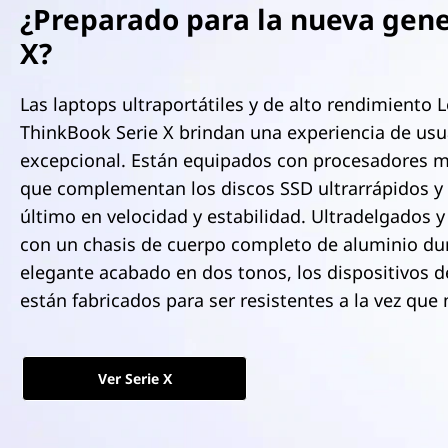
r
¿Preparado para la nueva gen
i
X?
n
c
i
Las laptops ultraportátiles y de alto rendimiento 
p
ThinkBook Serie X brindan una experiencia de usu
a
excepcional. Están equipados con procesadores m
l
que complementan los discos SSD ultrarrápidos y 
último en velocidad y estabilidad. Ultradelgados y 
con un chasis de cuerpo completo de aluminio du
elegante acabado en dos tonos, los dispositivos de
están fabricados para ser resistentes a la vez que
Ver Serie X