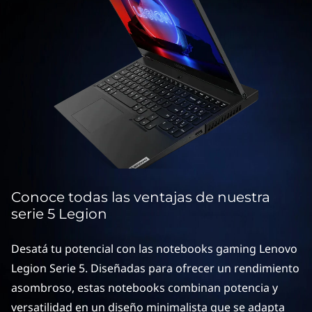
i
o
n
s
e
r
i
e
Conoce todas las ventajas de nuestra
5
serie 5 Legion
Desatá tu potencial con las notebooks gaming Lenovo
Legion Serie 5. Diseñadas para ofrecer un rendimiento
asombroso, estas notebooks combinan potencia y
versatilidad en un diseño minimalista que se adapta