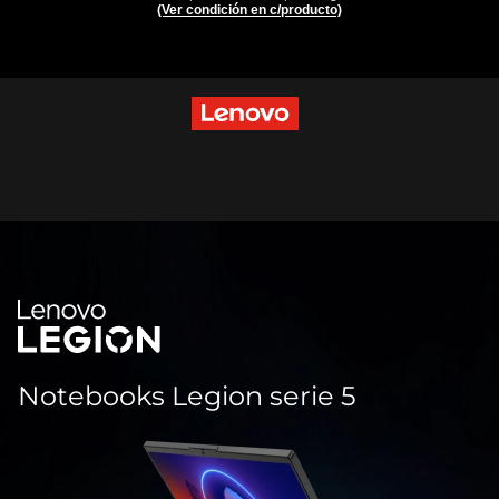
N
(Ver condición en c/producto)
o
t
Ir al contenido principal
e
b
o
o
k
s
L
Notebooks Legion serie 5
e
g