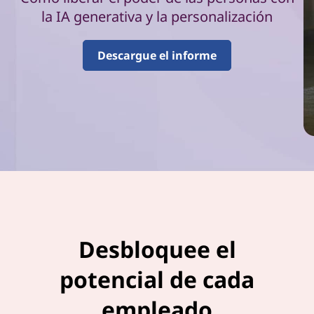
n
la IA generativa y la personalización
d
Descargue el informe
e
l
a
p
r
o
d
Desbloquee el
u
potencial de cada
c
empleado