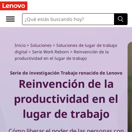
R
e
i
n
Inicio
>
Soluciones
>
Soluciones de lugar de trabajo
digital
>
Serie Work Reborn
> Reinvención de la
v
productividad en el lugar de trabajo
e
Serie de investigación Trabajo renacido de Lenovo
Reinvención de la
n
c
productividad en el
i
lugar de trabajo
ó
Cómo liberar el poder de las personas con