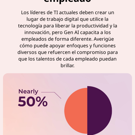
t
Los líderes de TI actuales deben crear un
i
lugar de trabajo digital que utilice la
tecnología para liberar la productividad y la
v
innovación, pero Gen AI capacita a los
empleados de forma diferente. Averigüe
i
cómo puede apoyar enfoques y funciones
diversos que refuercen el compromiso para
d
que los talentos de cada empleado puedan
brillar.
a
d
e
n
e