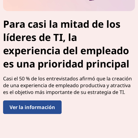
l
l
Para casi la mitad de los
u
líderes de TI, la
g
experiencia del empleado
a
es una prioridad principal
r
Casi el 50 % de los entrevistados afirmó que la creación
d
de una experiencia de empleado productiva y atractiva
es el objetivo más importante de su estrategia de TI.
e
t
Ver la información
r
a