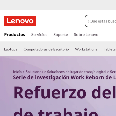
W
o
r
I
r
Productos
Servicios
Soporte
Sobre Lenovo
k
a
l
R
c
Laptops
Computadoras de Escritorio
Workstations
Tablets
o
n
e
t
e
b
Inicio
>
Soluciones
>
Soluciones de lugar de trabajo digital
>
Ser
n
Serie de investigación Work Reborn de 
i
o
d
Refuerzo del
o
r
p
r
i
n
de trabajo
n
c