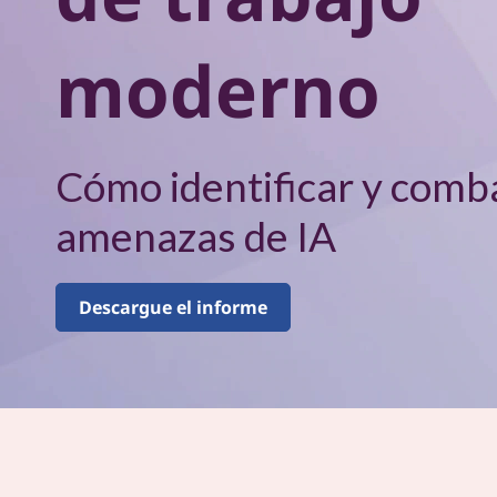
–
i
p
V
a
moderno
l
o
l
Cómo identificar y comba
u
amenazas de IA
m
e
Descargue el informe
n
3