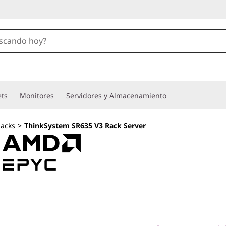
ets
Monitores
Servidores y Almacenamiento
acks
>
ThinkSystem SR635 V3 Rack Server
Moderno servidor 
intensiva y virtua