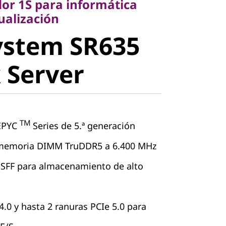
or 1S para informática
stem SR635
tualización
ystem SR635
Server
 Server
TM
EPYC
Series de 5.ª generación
 memoria DIMM TruDDR5 a 6.400 MHz
SFF para almacenamiento de alto
4.0 y hasta 2 ranuras PCIe 5.0 para