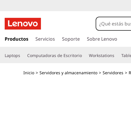
S
e
r
I
r
Productos
Servicios
Soporte
Sobre Lenovo
v
a
l
i
Laptops
Computadoras de Escritorio
Workstations
Tabl
c
o
d
n
Inicio
>
Servidores y almacenamiento
>
Servidores
>
R
t
o
e
n
r
i
d
e
o
p
n
r
i