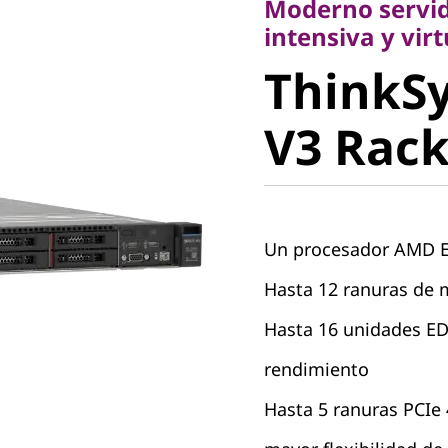
Moderno servid
ThinkSy
intensiva y vir
ThinkS
V3 Rack 
V3 Rack
Un procesador AMD 
Hasta 12 ranuras de
Hasta 16 unidades ED
rendimiento
Hasta 5 ranuras PCIe 