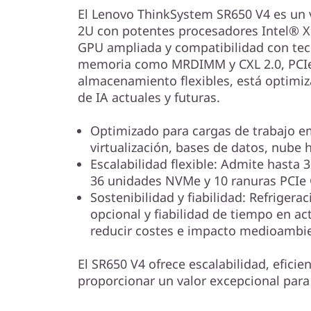
p
El Lenovo ThinkSystem SR650 V4 es un v
a
2U con potentes procesadores Intel® 
GPU ampliada y compatibilidad con te
r
memoria como MRDIMM y CXL 2.0, PCIe
almacenamiento flexibles, está optimiz
a
de IA actuales y futuras.
f
Optimizado para cargas de trabajo em
virtualización, bases de datos, nube h
a
Escalabilidad flexible: Admite hast
c
36 unidades NVMe y 10 ranuras PCIe
Sostenibilidad y fiabilidad: Refrige
i
opcional y fiabilidad de tiempo en ac
reducir costes e impacto medioambie
l
El SR650 V4 ofrece escalabilidad, eficie
i
proporcionar un valor excepcional para
t