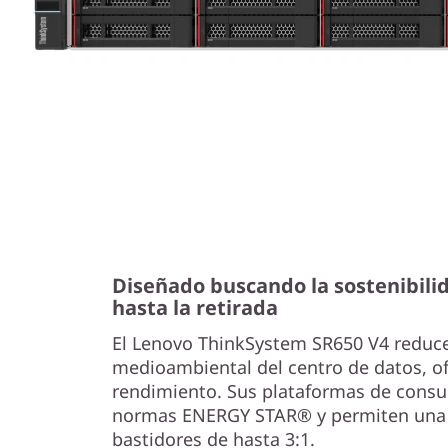
i
e
n
t
o
f
u
Diseñado buscando la sostenibili
hasta la retirada
t
El Lenovo ThinkSystem SR650 V4 reduce
u
medioambiental del centro de datos, of
rendimiento. Sus plataformas de consu
r
normas ENERGY STAR® y permiten una 
o
bastidores de hasta 3:1.