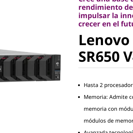
impulsar la innov
rendimiento de
crecer en el futuro
impulsar la in
Lenovo
crecer en el fut
Lenovo
ThinkSy
SR650 V
V4
Hasta 2 procesador
Memoria: Admite co
memoria con módu
módulos de memori
Avanzada tecnologí