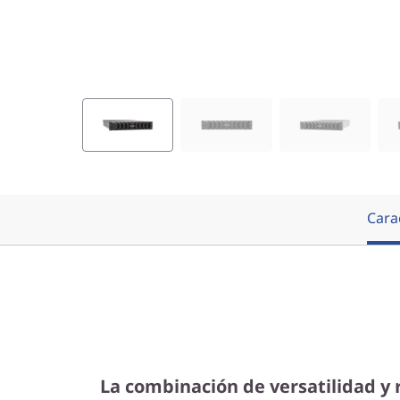
e
n
d
i
m
i
Carac
e
n
t
o
La combinación de versatilidad y