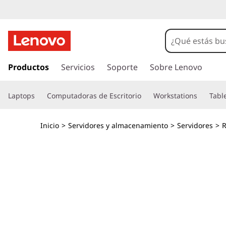
M
á
x
I
r
Productos
Servicios
Soporte
Sobre Lenovo
i
a
l
m
Laptops
Computadoras de Escritorio
Workstations
Tabl
c
o
a
n
Inicio
>
Servidores y almacenamiento
>
Servidores
>
R
t
e
e
n
s
i
d
c
o
p
a
r
i