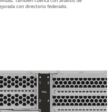
tividad. También cuenta con análisis de
ejorada con directorio federado.