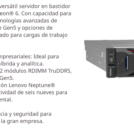
ersátil servidor en bastidor
Xeon® 6. Con capacidad para
cnologías avanzadas de
 Gen5 y opciones de
ado para cargas de trabajo
presariales: Ideal para
íbrida y analítica.
a 32 módulos RDIMM TruDDR5,
 Gen5.
ración Lenovo Neptune®
tividad de seis nueves para
ntal.
ncia y seguridad para
 la gran empresa.