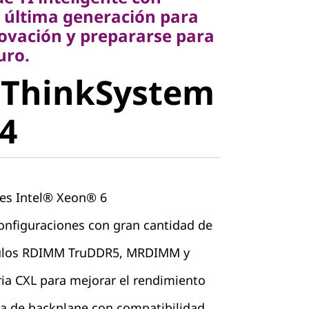
ación y prepararse para
 última generación para
.
novación y prepararse para
uro.
 ThinkSystem
stem SR650
4
es Intel® Xeon® 6
nfiguraciones con gran cantidad de
los RDIMM TruDDR5, MRDIMM y
a CXL para mejorar el rendimiento
a de backplane con compatibilidad