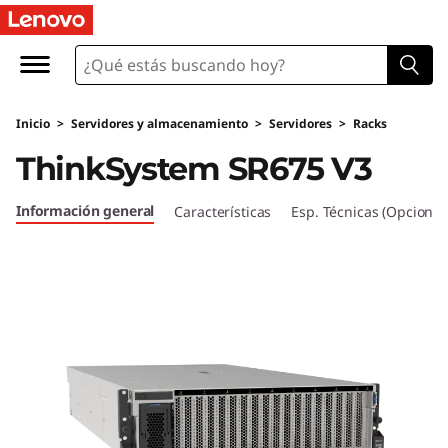
T
h
i
Inicio
>
Servidores y almacenamiento
>
Servidores
>
Racks
n
ThinkSystem SR675 V3
k
Información general
Características
Esp. Técnicas (Opcional
S
y
s
t
e