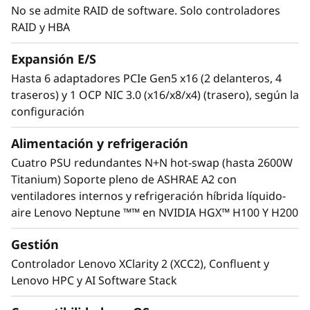
No se admite RAID de software. Solo controladores
en otras GPU de NVIDIA? Consulte nuestra
RAID y HBA
gama completa en el Resumen de GPU
ThinkSystem y ThinkAgile.
Expansión E/S
Hasta 6 adaptadores PCIe Gen5 x16 (2 delanteros, 4
traseros) y 1 OCP NIC 3.0 (x16/x8/x4) (trasero), según la
configuración
Alimentación y refrigeración
Cuatro PSU redundantes N+N hot-swap (hasta 2600W
Titanium) Soporte pleno de ASHRAE A2 con
ventiladores internos y refrigeración híbrida líquido-
aire Lenovo Neptune ™™ en NVIDIA HGX™ H100 Y H200
Gestión
Controlador Lenovo XClarity 2 (XCC2), Confluent y
Tecnología Lenovo Neptune™
Lenovo HPC y AI Software Stack
Algunos modelos cuentan con un módulo de
refrigeración híbrida Lenovo Neptune™ que