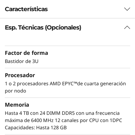
R
Características
a
Esp. Técnicas (Opcionales)
Plataforma con elevada densidad de GPU
c
A medida que aumentan las cargas de trabajo
k
que aprovechan las capacidades de los
Factor de forma
aceleradores, crece la demanda de GPU. El
S
ThinkSystem SR675 V3 ofrece un rendimiento
Bastidor de 3U
óptimo en aplicaciones verticales de diferentes
e
Procesador
sectores, como la distribución minorista, la
fabricación, los servicios financieros y la
r
1 o 2 procesadores AMD EPYC™de cuarta generación
sanidad, lo que mejora la extracción de
por nodo
v
información útil para impulsar la innovación
mediante el aprendizaje automático y el
Memoria
e
aprendizaje profundo.
Hasta 4 TB con 24 DIMM DDR5 con una frecuencia
máxima de 6400 MHz 12 canales por CPU con 1DPC
r
Capacidades: Hasta 128 GB