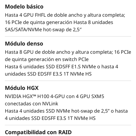
Modelo básico
Hasta 4 GPU FHFL de doble ancho y altura completa;
16 PCIe de quinta generación Hasta 8 unidades
SAS/SATA/NVMe hot-swap de 2,5″
Módulo denso
Hasta 8 GPU de doble ancho y altura completa; 16 PCIe
de quinta generación en switch PCIe
Hasta 6 unidades SSD EDSFF E1.S NVMe o hasta 4
Plataforma de computación acelerada
unidades SSD EDSFF E3.S 1T NVMe HS
El ThinkSystem SR675 V3 esta diseñado para
Módulo HGX
admitir aceleradores AMD Instinct MI Series,
NVIDIA HGX™ H100 4-GPU con 4 GPU SXM5
Qualcomm Cloud AI aceleradores
y la amplia
conectadas con NVLink
cartera de centros de datos NVIDIA
Blackwell
Hasta 4 unidades SSD NVMe hot-swap de 2,5” o hasta
Hopper, Lovelace y Ampere, además de 4 GPU
4 unidades SSD EDSFF E3.S 1T NVMe HS
NVIDIA HGX H100 con NVLink, gasta 8 GPU
NVIDIA H100 Tensor Core con NVLink Bridge y
Compatibilidad con RAID
GPU NVIDIA L40 Tensor Core. ¿Está interesado