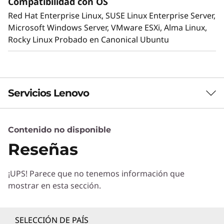
Compatibilidad con OS
disipa rápidamente el calor en un
Red Hat Enterprise Linux, SUSE Linux Enterprise Server,
intercambiador de calor líquido-aire de circuito
Microsoft Windows Server, VMware ESXi, Alma Linux,
cerrado que ofrece todas las ventajas de la
Rocky Linux Probado en Canonical Ubuntu
refrigeración líquida sin necesidad de obras de
fontanería.
Servicios Lenovo
Contenido no disponible
Servicios de Soluciones
Reseñas
Diseñe la mejor estrategia para su empresa.
Trabajaremos con usted para hallar la solución
¡UPS! Parece que no tenemos información que
correcta para sus exclusivas necesidades
mostrar en esta sección.
empresariales.
Más información
SELECCIÓN DE PAÍS