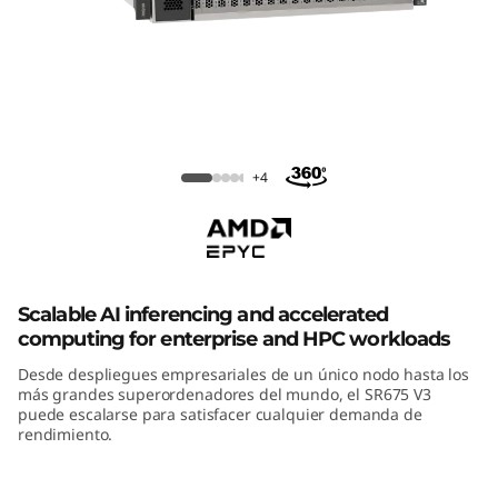
m
S
R
6
ThinkSystem SR675 V3
+4
7
5
V
Scalable AI inferencing and accelerated
3
computing for enterprise and HPC workloads
G
Desde despliegues empresariales de un único nodo hasta los
más grandes superordenadores del mundo, el SR675 V3
puede escalarse para satisfacer cualquier demanda de
P
rendimiento.
U