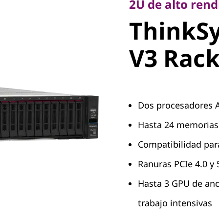
ThinkSy
2U de alto ren
ThinkS
V3 Rack 
V3 Rack
Dos procesadores 
Hasta 24 memorias
Compatibilidad pa
Ranuras PCIe 4.0 y 5
Hasta 3 GPU de anc
trabajo intensivas