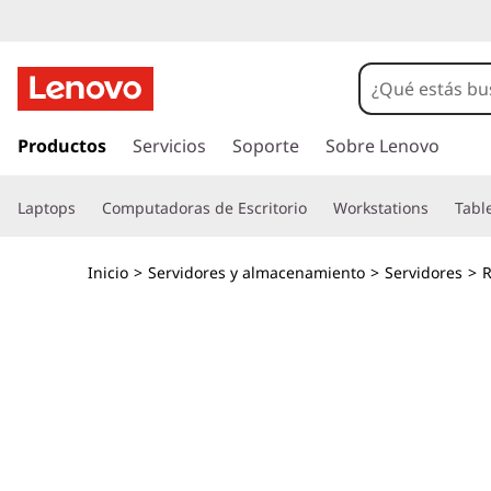
I
r
Productos
Servicios
Soporte
Sobre Lenovo
a
l
Laptops
Computadoras de Escritorio
Workstations
Tabl
c
o
n
Inicio
>
Servidores y almacenamiento
>
Servidores
>
R
t
e
n
i
d
o
p
r
i