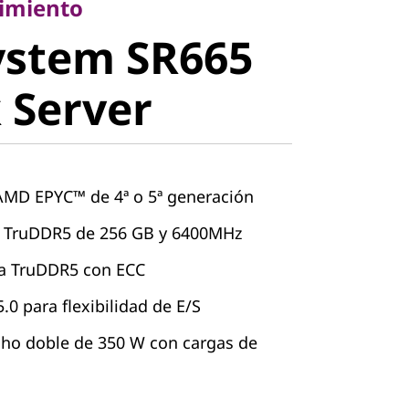
stem SR665
dimiento
ystem SR665
Server
 Server
AMD EPYC™ de 4ª o 5ª generación
 TruDDR5 de 256 GB y 6400MHz
ra TruDDR5 con ECC
.0 para flexibilidad de E/S
ho doble de 350 W con cargas de