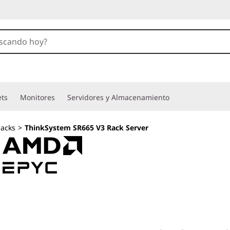
ets
Monitores
Servidores y Almacenamiento
acks
>
ThinkSystem SR665 V3 Rack Server
2U de alto rendim