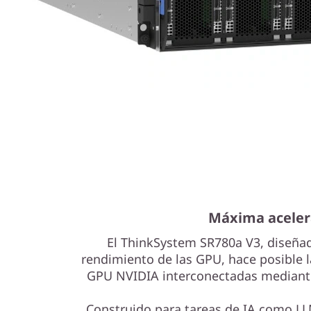
Máxima aceler
El ThinkSystem SR780a V3, diseñ
rendimiento de las GPU, hace posible 
GPU NVIDIA interconectadas mediante
Construido para tareas de IA como LL