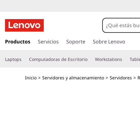
S
e
r
I
r
Productos
Servicios
Soporte
Sobre Lenovo
v
a
l
i
Laptops
Computadoras de Escritorio
Workstations
Tabl
c
o
d
n
Inicio
>
Servidores y almacenamiento
>
Servidores
>
R
t
o
e
n
r
i
d
5
o
p
U
r
i