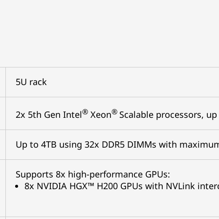
5U rack
®
®
2x 5th Gen Intel
Xeon
Scalable processors, up
Up to 4TB using 32x DDR5 DIMMs with maximum
Supports 8x high-performance GPUs:
8x NVIDIA HGX™ H200 GPUs with NVLink interc