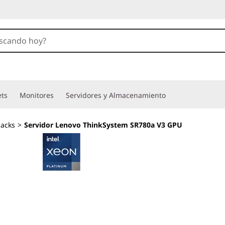
ets
Monitores
Servidores y Almacenamiento
acks
>
Servidor Lenovo ThinkSystem SR780a V3 GPU
Potencia y rendim
líquida Neptune™