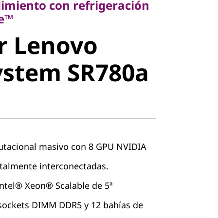
dimiento con refrigeración
 Lenovo
ne™
r Lenovo
stem
ystem SR780a
V3 GPU
tacional masivo con 8 GPU NVIDIA
talmente interconectadas.
ntel® Xeon® Scalable de 5ª
sockets DIMM DDR5 y 12 bahías de