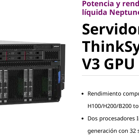
Potencia y ren
Servidor
líquida Neptu
Servido
ThinkSy
ThinkS
SR780a 
V3 GPU
Rendimiento compu
H100/H200/B200 to
Dos procesadores I
generación con 32 