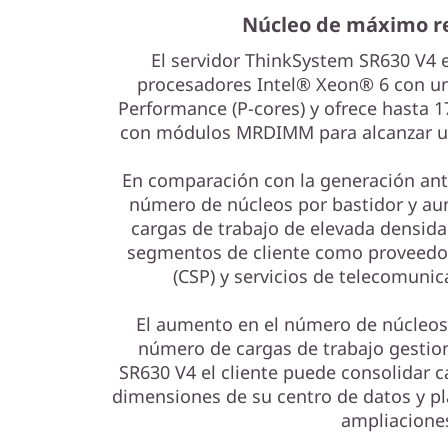
t
Núcleo de máximo r
a
El servidor ThinkSystem SR630 V4 
procesadores Intel® Xeon® 6 con un
c
Performance (P-cores) y ofrece hasta 1
i
con módulos MRDIMM para alcanzar un
o
En comparación con la generación anter
número de núcleos por bastidor y au
n
cargas de trabajo de elevada densida
segmentos de cliente como proveedor
e
(CSP) y servicios de telecomunic
s
El aumento en el número de núcleos
número de cargas de trabajo gestion
SR630 V4 el cliente puede consolidar ca
dimensiones de su centro de datos y pla
ampliacione