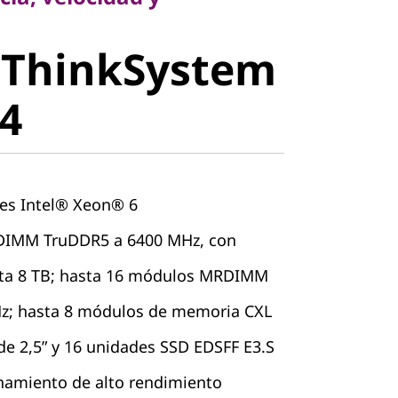
 ThinkSystem
stem SR630
4
es Intel® Xeon® 6
DIMM TruDDR5 a 6400 MHz, con
sta 8 TB; hasta 16 módulos MRDIMM
z; hasta 8 módulos de memoria CXL
de 2,5” y 16 unidades SSD EDSFF E3.S
amiento de alto rendimiento