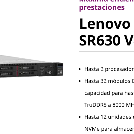
Lenovo
prestaciones
Lenovo
ThinkSy
SR630 V
V4
Hasta 2 procesador
Hasta 32 módulos 
capacidad para ha
TruDDR5 a 8000 MH
Hasta 12 unidades 
NVMe para almacen