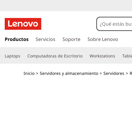
M
á
x
I
r
Productos
Servicios
Soporte
Sobre Lenovo
i
a
l
m
Laptops
Computadoras de Escritorio
Workstations
Tabl
c
o
a
n
Inicio
>
Servidores y almacenamiento
>
Servidores
>
R
t
e
e
n
f
i
d
i
o
p
c
r
i