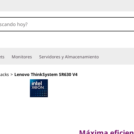
ets
Monitores
Servidores y Almacenamiento
acks
>
Lenovo ThinkSystem SR630 V4
Máxima eficiencia
prestaciones
Máxima eficienc