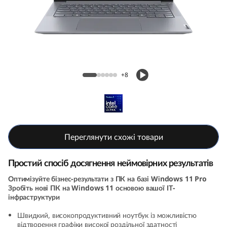
k
B
o
o
ThinkBook 14 Gen 6+ (14, Intel)
+8
k
1
4
Переглянути схожі товари
G
Простий спосіб досягнення неймовірних результатів
e
Оптимізуйте бізнес-результати з ПК на базі Windows 11 Pro
Зробіть нові ПК на Windows 11 основою вашої ІТ-
n
інфраструктури
6
Швидкий, високопродуктивний ноутбук із можливістю
відтворення графіки високої роздільної здатності