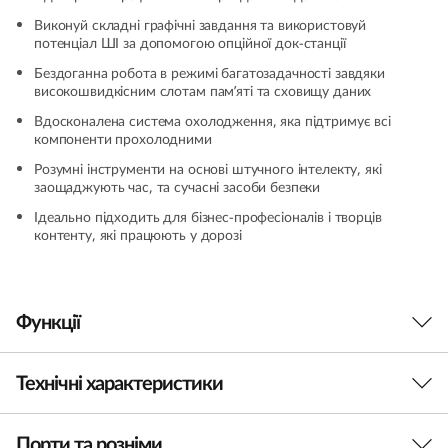
+
Виконуй складні графічні завдання та використовуй
потенціал ШІ за допомогою опційної док-станції
(
Бездоганна робота в режимі багатозадачності завдяки
високошвидкісним слотам пам’яті та сховищу даних
1
Вдосконалена система охолодження, яка підтримує всі
компоненти прохолодними
4
Розумні інструменти на основі штучного інтелекту, які
заощаджують час, та сучасні засоби безпеки
″
Ідеально підходить для бізнес-професіоналів і творців
I
контенту, які працюють у дорозі
n
t
Функції
e
Технічні характеристики
l
Порти та розніми
ПРОДУКТИВНІСТЬ