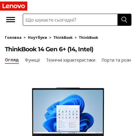
L
e
n
Головна
>
Ноутбуки
>
ThinkBook
>
ThinkBook
o
ThinkBook 14 Gen 6+ (14, Intel)
v
Огляд
Функції
Технічні характеристики
Порти та рознім
o
T
h
i
n