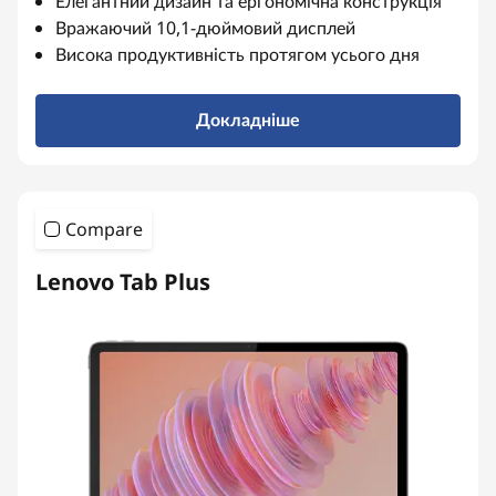
Елегантний дизайн та ергономічна конструкція
т
Вражаючий 10,1-дюймовий дисплей
Висока продуктивність протягом усього дня
и
н
Докладніше
а
б
Compare
а
Lenovo Tab Plus
з
і
A
n