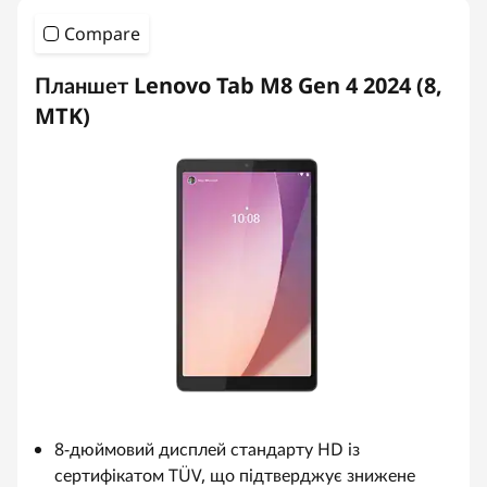
о
Compare
б
Планшет Lenovo Tab M8 Gen 4 2024 (8,
у
MTK)
ж
и
т
т
я
8-дюймовий дисплей стандарту HD із
сертифікатом TÜV, що підтверджує знижене