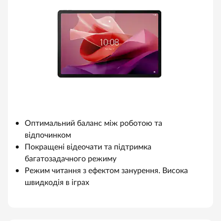
и
в
н
о
г
о
Оптимальний баланс між роботою та
відпочинком
с
Покращені відеочати та підтримка
багатозадачного режиму
п
Режим читання з ефектом занурення. Висока
о
швидкодія в іграх
с