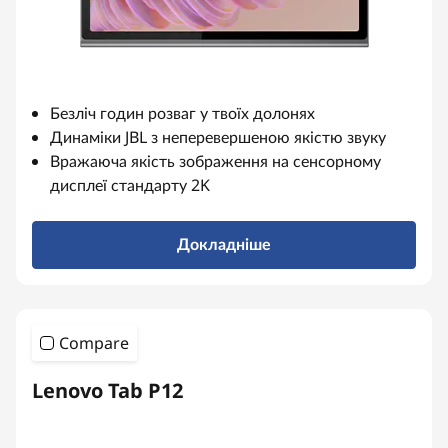
d
r
o
Безліч годин розваг у твоїх долонях
i
Динаміки JBL з неперевершеною якістю звуку
Вражаюча якість зображення на сенсорному
d
дисплеї стандарту 2K
д
Докладніше
л
я
Compare
а
к
Lenovo Tab P12
т