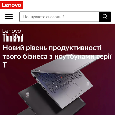
T
h
i
n
Новий рівень продуктивності
k
твого бізнеса з ноутбуками серії
P
Т
a
d
T