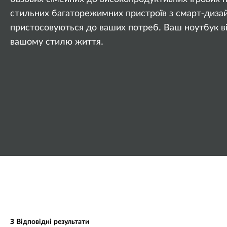
o
г
стильних багаторежимних пристроїв з смарт-дизай
p
о
пристосовуються до ваших потреб. Ваш ноутбук в
s
вашому стилю життя.
&
U
l
t
r
a
b
o
3
Відповідні результати