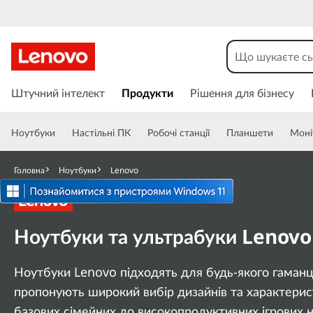
L
e
n
П
е
Штучний інтелект
Продукти
Рішення для бізнесу
o
р
е
v
Ноутбуки
Настільні ПК
Робочі станції
Планшети
Моні
й
т
o
и
Головна
Ноутбуки
Lenovo
д
L
о
о
a
Ноутбуки та ультрабуки Lenovo
с
н
p
о
Ноутбуки Lenovo підходять для будь-якого гаманц
в
t
пропонують широкий вибір дизайнів та характерист
н
о
базових сімейних до високопродуктивних ігрових н