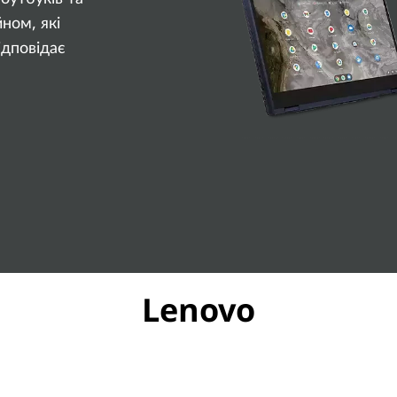
ном, які
ідповідає
Lenovo