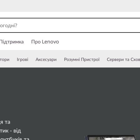
Підтримка
Про Lenovo
тори
Ігрові
Аксесуари
Розумні Пристрої
Сервери та Схо
я та
ик - від
оутбуків та