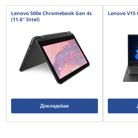
o
Lenovo 500e Chromebook Gen 4s
Lenovo V15 
k
(11.6" Intel)
s
Докладніше