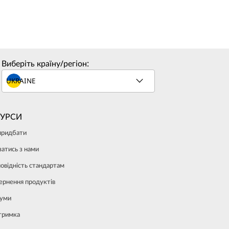
Виберіть країну/регіон:
СУРСИ
придбати
затись з нами
повідність стандартам
ернення продуктів
уми
тримка