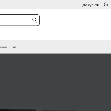
Де купити
вище
AI