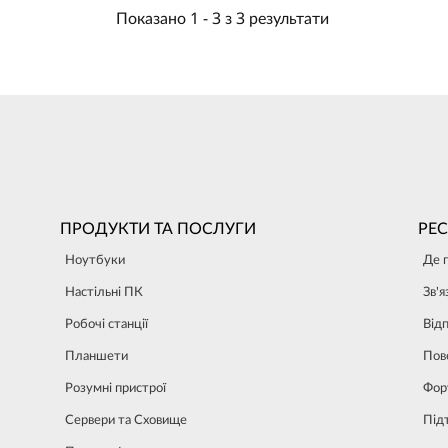
Показано
1 -
3
з
3
результати
ПРОДУКТИ ТА ПОСЛУГИ
РЕ
Ноутбуки
Де 
Настільні ПК
Зв'я
Робочі станції
Від
Планшети
Пов
Розумні пристрої
Фор
Сервери та Сховище
Під