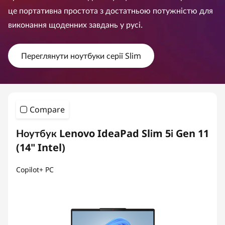
m
це портативна простота з достатньою потужністю для
S
виконання щоденних завдань у русі.
e
Переглянути ноутбуки серії Slim
r
i
e
Compare
s
Ноутбук Lenovo IdeaPad Slim 5i Gen 11
(14" Intel)
Copilot+ PC