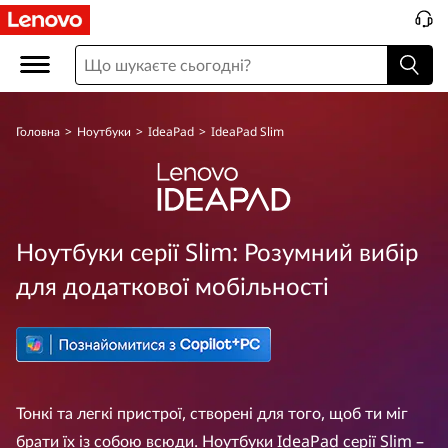
I
d
e
Головна
>
Ноутбуки
>
IdeaPad
>
IdeaPad Slim
a
P
a
Ноутбуки серії Slim: Розумний вибір
d
для додаткової мобільності
S
l
i
Тонкі та легкі пристрої, створені для того, щоб ти міг
брати їх із собою всюди. Ноутбуки IdeaPad серії Slim –