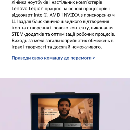
лінійка ноутбуків і настільних комп’ютерів
Lenovo Legion працює на основі процесорів і
відеокарт Intel®, AMD і NVIDIA з прискоренням
ШІ задля блискавично швидкого відтворення
ігор та створення ігрового контенту, виконання
STEM-додатків та оптимізації робочих процесів.
Виходь за межі загальноприйнятих обмежень в
іграх і творчості та досягай неможливого.
Приведи свою команду до перемоги >
Комп’ютери на базі ШІ для геймерів