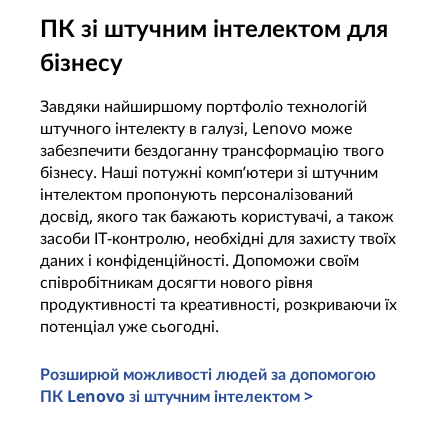
ПК зі штучним інтелектом для
бізнесу
Завдяки найширшому портфоліо технологій
Н
штучного інтелекту в галузі, Lenovo може
б
забезпечити бездоганну трансформацію твого
L
бізнесу. Наші потужні комп’ютери зі штучним
з
інтелектом пропонують персоналізований
і
досвід, якого так бажають користувачі, а також
о
засоби ІТ-контролю, необхідні для захисту твоїх
т
даних і конфіденційності. Допоможи своїм
п
співробітникам досягти нового рівня
н
продуктивності та креативності, розкриваючи їх
с
потенціал уже сьогодні.
б
В
Розширюй можливості людей за допомогою
>
ПК Lenovo зі штучним інтелектом >
П
ПК зі штучним інтелектом для бізнесу