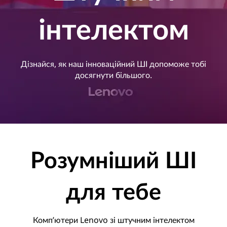
м
інтелектом
і
н
т
Дізнайся, як наш інноваційний ШІ допоможе тобі
досягнути більшого.
е
л
е
к
Розумніший ШІ
т
для тебе
о
м
Комп’ютери Lenovo зі штучним інтелектом