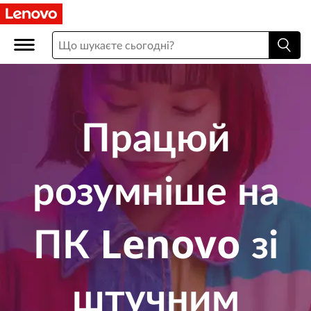
П
К
з
і
Працюй
ш
т
розумніше на
у
ч
ПК Lenovo зі
н
и
штучним