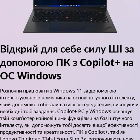
Відкрий для себе силу ШІ за
допомогою ПК з Copilot+ на
ОС Windows
Розпочни працювати з Windows 11 за допомогою
інтелектуального помічника на основі штучного інтелекту,
який допоможе тобі залишатися зосередженим, виконуючи
необхідні тобі завдання. Copilot+ PC у Windows оснащує
твій комп’ютер найновішими функціями на базі штучного
інтелекту, які допоможуть тобі досягти вищої ефективності,
продуктивності та креативності. ПК з Copilot+, такі як
Lenovo Thinkpad T14s і Yoga Slim 7x, розпочинають нову