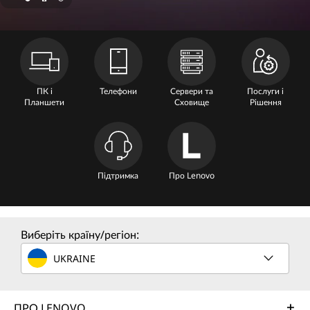
n
e
C
o
ПК і
Телефони
Сервери та
Послуги і
Планшети
Сховище
Рішення
m
p
u
Підтримка
Про Lenovo
t
e
Виберіть країну/регіон:
UKRAINE
r
S
ПРО LENOVO