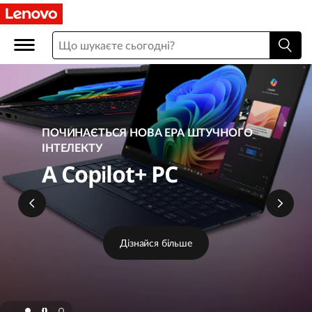
L
e
n
o
v
ПОЧИНАЄТЬСЯ НОВА ЕРА ШТУЧНОГО
ІНТЕЛЕКТУ
o
A Copilot+ PC
O
n
Дізнайся більше
l
i