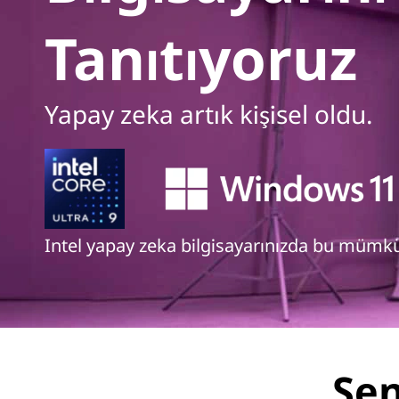
a
Tanıtıyoruz
p
a
Yapay zeka artık kişisel oldu.
y
Z
e
k
Intel yapay zeka bilgisayarınızda bu mümk
a
Sen