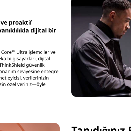
ve proaktif
nıklılıkla dijital bir
Core™ Ultra işlemciler ve
 bilgisayarları, dijital
 ThinkShield güvenlik
donanım seviyesine entegre
leyicisi, verilerinizin
izin özel veriniz—öyle
Tanıdığınız