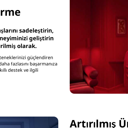
irme
larını sadeleştirin,
eyiminizi geliştirin
irilmiş olarak.
eteneklerinizi güçlendiren
 daha fazlasını başarmanıza
ıllı destek ve ilgili
Artırılmış 