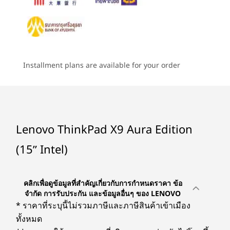
Explore All Laptops
80Whr
ราคาโดยประมาณ
฿121,339.33
รองรับการชาร์จรวดเร็ว (60 นาที = 80% ชาร์จ) ต้องการอะ
แดปเตอร์แปลงไฟขนาด 65W หรือสูงกว่า
ประหยัด
-฿61,567.90
เสียง
ราคาของคุณ
฿59,771.43
Installment plans are available for your order
®
Dolby Atmos
ลำโพง 4 ตัว
ไมโครโฟนแบบ Dual-Array
ช้อปต่อ
กล้อง
Lenovo ThinkPad X9 Aura Edition
มิตรคู่ใจของคุณ
อินเทอร์เฟซโปรเซสเซอร์อุตสาหกรรมมือถือ 4K 8MP (MIPI),
(15ʺ Intel)
RGB & อินฟราเรด (IR) พร้อม e-ชัตเตอร์ความเป็นส่วนตัว
เมื่อค
®
Lenovo และ Intel
ได้ร่วมจับมือกันมานาน
ของเว็บแคม (F9)
โปรด 
เพื่อออกแบบวิศวกรรมแล็ปท็อปที่ดีที่สุดใน
เทคโน
อุตสาหกรรม หลายปีที่เราได้ทำงานร่วมกัน
ข้อมูลจำเพาะอาจแตกต่างกันไปตามภูมิภาค / รุ่น
คลิกเพื่อดูข้อมูลที่สำคัญเกี่ยวกับการกำหนดราคา ข้อ
เตือน
มาตอนนี้ตกผลึกเป็นโซลูชันซอฟต์แวร์ใหม่
จำกัด การรับประกัน และข้อมูลอื่นๆ ของ LENOVO
หน้าจอ
เอี่ยมที่จะยกระดับประสบการณ์ประจำวัน
* ราคาที่ระบุนี้ไม่รวมภาษีและภาษีสินค้าเข้าเมือง
เต
ของคุณ ผลิตภัณฑ์ที่ดีที่สุด ประสบการณ์ที่ดี
การเชื่อมต่อ
ทั้งหมด
ที่สุด Lenovo Aura Edition