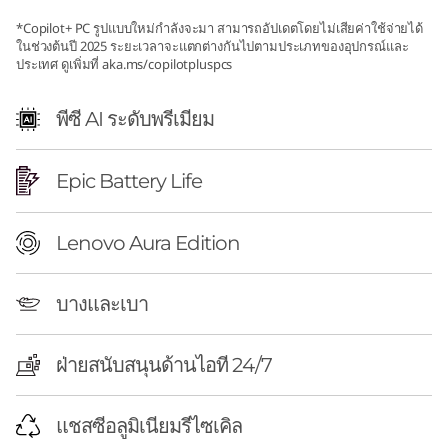
I
*Copilot+ PC รูปแบบใหม่กำลังจะมา สามารถอัปเดตโดยไม่เสียค่าใช้จ่ายได้
n
ในช่วงต้นปี 2025 ระยะเวลาจะแตกต่างกันไปตามประเภทของอุปกรณ์และ
ประเทศ ดูเพิ่มที่ aka.ms/copilotpluspcs
t
พีซี AI ระดับพรีเมียม
e
l
Epic Battery Life
)
Lenovo Aura Edition
บางและเบา
ฝ่ายสนับสนุนด้านไอที 24/7
แชสซีอลูมิเนียมรีไซเคิล