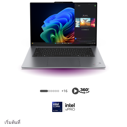
k
P
a
d
X
9
A
ThinkPad X9 15 Aura Edition (15" Intel)
u
+16
r
a
E
เริ่มต้นที่