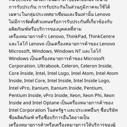
ข้อมูลจำเพาะอาจแตกต่างกันไปตามภูมิภาค / รุ่น
การรับประกัน: การรับประกันในส่วนภูมิภาคจะใช้ได้
เฉพาะในกลุ่มประเทศอาเซียนและจีนเท่านั้น Lenovo
ไม่มีการจัดตั้งตัวแทนหรือการรับประกันที่เกี่ยวข้องกับ
การออกแบบ
ผลิตภัณฑ์หรือบริการของบุคคลที่สาม
เครื่องหมายการค้า: Lenovo, ThinkPad, ThinkCentre
จอแสดงผล
และโลโก้ Lenovo เป็นเครื่องหมายการค้าของ Lenovo
15.3ʺ 2.8k (2880 x 1800) OLED, ป้องกันแสงสะท้อน/ป้องกัน
Microsoft, Windows, Windows NT และโลโก้
รอยเปื้อน, 500nit, อัตราการรีเฟรช 120Hz, 100% DCI-P3,
Windows เป็นเครื่องหมายการค้าของ Microsoft
อัตราส่วนภาพ 16:10, TÜV Rheinland Certified Low Blue
Corporation. Ultrabook, Celeron, Celeron Inside,
®
Light (ฮาร์ดแวร์), ได้รับการรับรองโดย Eyesafe
Core Inside, Intel, Intel Logo, Intel Atom, Intel Atom
15.3ʺ 2.8k OLED (2880 x 1800) ป้องกันแสงสะท้อน /
Inside, Intel Core, Intel Inside, Intel Inside Logo,
ป้องกันรอยเปื้อน, 500nit, อัตราการรีเฟรช 120Hz, 100%
Intel vPro, Itanium, Itanium Inside, Pentium,
DCI-P3, อัตราส่วนภาพ 16:10, TÜV Rheinland Certified
Pentium Inside, vPro Inside, Xeon, Xeon Phi, Xeon
®
Low Blue Light (ฮาร์ดแวร์), Eyesafe
Certified Add-on
Inside and Intel Optane เป็นเครื่องหมายการค้าของ
film touch (AOFT)
Intel Corporation ในสหรัฐฯ และประเทศอื่นๆ ชื่อบริษัท
ฝ่ายสนับสนุนด้านเทคนิค 24/7
ชื่อผลิตภัณฑ์ หรือชื่อบริการอื่นใดอาจเป็น
ขนาด (ส (จากหน้าไปหลัง) x ก x ล)
เครื่องหมายการค้าหรือเครื่องหมายการให้บริการของผู้
6.75 มม. x 292.9 มม. x 205, สูงสุด 17.71 มม. / .27" x 11.53"