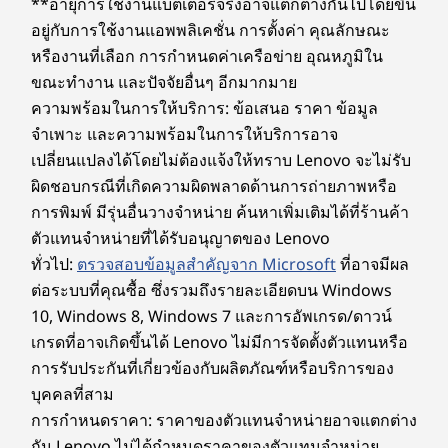
**อายุการใช้งานแบตเตอรี่จริงอาจแตกต่างกันไปโดยขึ้น
พอร์ต/ช่องเสียบ
อยู่กับการใช้งานแอพพลิเคชั่น การตั้งค่า คุณลักษณะ
®
หรืองานที่เลือก การกำหนดค่าเครือข่าย อุณหภูมิใน
USB-C
รวม 2 ช่อง (Thunderbolt™ 4, USB 40Gbps)
ขณะทำงาน และปัจจัยอื่นๆ อีกมากมาย
USB-A (USB 10Gbps)
ชุดเฮดโฟน / ไมโครโฟน
ความพร้อมในการให้บริการ: ข้อเสนอ ราคา ข้อมูล
สองอุปกรณ์ หนึ่งวิสัยทัศน์
HDMI 2.1 (รองรับความละเอียดสูงสุด 4K@60Hz)
จำเพาะ และความพร้อมในการให้บริการอาจ
แค่แตะเพื่อเชื่อมต่อ
ความเร็วการถ่ายโอนพอร์ต
เปลี่ยนแปลงได้โดยไม่ต้องแจ้งให้ทราบ Lenovo จะไม่รับ
USB เป็นค่าโดยประมาณและขึ้นอยู่กับปัจจัยหลายอย่าง เช่น ความสามารถในการประมวลผลของ
ผิดชอบกรณีที่เกิดความผิดพลาดด้านการถ่ายภาพหรือ
โฮสต์/อุปกรณ์ต่อพ่วง คุณสมบัติของไฟล์ การกำหนดค่าระบบ และสภาพแวดล้อมการทำงาน โดย
Smart Share จะเชื่อมต่อสมาร์ทโฟนเข้ากับ
การพิมพ์ มีรุ่นอื่นวางจำหน่าย ค้นหาเพิ่มเติมได้ที่ร้านค้า
ความเร็วจริงจะแตกต่างกันออกไปและอาจน้อยกว่าที่คาดไว้
แล็ปท็อปของคุณโดยทันทีผ่านทางเซนเซอร์ AI แบบ
ตัวแทนจำหน่ายที่ได้รับอนุญาตของ Lenovo
เสมือน เพียงแค่วางอุปกรณ์ Android™ หรือ iOS ให้
ระบบไร้สาย
ทั่วไป:
ตรวจสอบข้อมูลสำคัญจาก Microsoft
ที่อาจมีผล
ใกล้กับแล็ปท็อปของคุณ แล้วลากและวาง แก้ไขและ
®
Intel
WiFi 7
ต่อระบบที่คุณซื้อ ซึ่งรวมถึงรายละเอียดบน Windows
แชร์ภาพอย่างง่ายๆ พร้อมเข้าถึงและส่งข้อความจาก
®
10, Windows 8, Windows 7 และการอัพเกรด/ดาวน์
Bluetooth
5.4
พีซีของคุณ
เกรดที่อาจเกิดขึ้นได้ Lenovo ไม่มีการจัดตั้งตัวแทนหรือ
อุปกรณ์ต่อพ่วงที่รองรับ
การรับประกันที่เกี่ยวข้องกับผลิตภัณฑ์หรือบริการของ
®
บุคคลที่สาม
USB-C
Thunderbolt™ 4
การกำหนดราคา: ราคาของตัวแทนจำหน่ายอาจแตกต่าง
®
USB-C
กัน Lenovo ไม่ได้กำหนดราคาของตัวแทนจำหน่าย