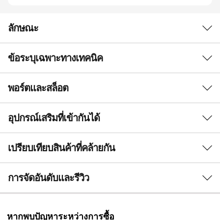
ลักษณะ
ข้อระบุเฉพาะทางเทคนิค
ความซับซ้อนที่น่าทึ่ง ประสิทธิภาพอันทรงพลัง
มีระดับในตัวเอง
พอร์ตและสล็อต
ประสิทธิภาพ
ThinkPad X9 Aura Edition ใหม่ล่าสุดขนาด 15 นิ้ว
Original Price 1810.01 THB Discounted Price 1267.01 THB
Original Price 3190 THB Discounted Price 2864 THB
Original Price 4890.01 THB Discounted Price 1795.01 THB
Original Price 2590 THB Discounted Price 1692 THB
Original Price 790.01 THB Discounted Price 457.01 THB
โปรเซสเซอร์
อุปกรณ์เสริมที่เข้ากันได้
ได้รับการออกแบบอย่างพิถีพิถัน มีดีไซน์ปฏิวัติวงการ
®
สูงถึง Intel
Core™ Ultra 7 (Series 2) บนแพลตฟอร์ม Intel
ที่ผสมผสานระหว่างสุนทรียศาสตร์และฟังก์ชันการ
ใช้งานกรอบอะลูมิเนียมบางเฉียบแสดงถึงความ
®
vPro
, Evo™ Edition
Shop All
เปรียบเทียบสินค้าที่คล้ายกัน
หรูหราระดับพรีเมียม แต่ยังมอบความทนทานตามที่
ประสิทธิภาพ AI ของระบบทั้งหมดสูงสุด 118 ล้านล้านคำสั่ง
คุณคาดหวังจาก ThinkPad ในฐานะพีซี Copilot+ ที่
ต่อวินาที (TOPs)
3 Similiar products selected
การจัดอันดับและรีวิว
®
ใช้โปรเซสเซอร์ Intel
ซึ่งมี TOPs กว่า 100 รายการ
เปรียบเทียบ
เป
ระบบปฏิบัติการ
ประสิทธิภาพ AI ช่วยให้คุณทำงานได้อย่างมี
ประสิทธิผลตลอดทั้งวัน
Windows 11 Pro - Lenovo แนะนำ Windows 11 Pro
พร้อมส่ง
พร้อม
กำลังดูอยู่
สำหรับธุรกิจ
หากพบปัญหาระหว่างการซื้อ