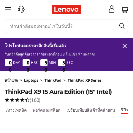
L
ข้ามไปที่เนื้อหาหลัก
e
n
o
โปรโมชันลดราคาดึกคืนนี้เริ่มแล้ว
v
รีบคว้าดีลสุดคุ้มเวลาจำกัดเหล่านี้ก่อน 8 โมงเช้า ห้ามพลาด!
0
3
3
7
0
0
0
0
0
0
0
0
5
5
5
5
5
5
5
5
DAY
HRS
MIN
SEC
o
6
0
0
0
3
3
3
3
3
3
6
7
T
หน้าแรก
>
Laptops
>
ThinkPad
>
ThinkPad X9 Series
ThinkPad X9 15 Aura Edition (15" Intel)
h
(160)
i
รีวิว
ฉพาะทางเทคนิค
พอร์ตและสล็อต
เปรียบเทียบสินค้าที่คล้ายกัน
n