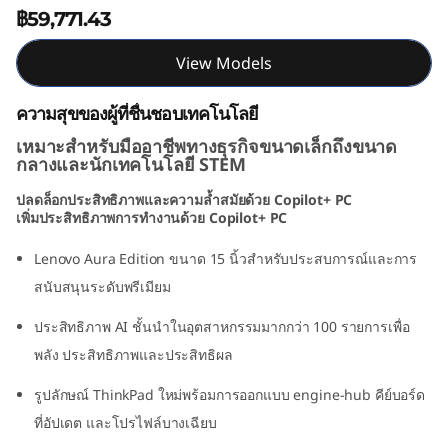
฿59,771.43
d
i
View Models
t
ความสุขของผู้ที่ชื่นชอบเทคโนโลยี
เหมาะสำหรับมืออาชีพทางธุรกิจขนาดเล็กถึงขนาด
i
กลางและนักเทคโนโลยี STEM
o
ปลดล็อกประสิทธิภาพและความล้ำสมัยด้วย Copilot+ PC
เพิ่มประสิทธิภาพการทำงานด้วย Copilot+ PC
n
Lenovo Aura Edition ขนาด 15 นิ้วสำหรับประสบการณ์และการ
(
สนับสนุนระดับพรีเมียม
1
ประสิทธิภาพ AI ชั้นนำในอุตสาหกรรมมากกว่า 100 รายการเพื่อ
พลัง ประสิทธิภาพและประสิทธิผล
5
รูปลักษณ์ ThinkPad ใหม่พร้อมการออกแบบ engine-hub คีย์บอร์ด
ʺ
ที่อัปเดต และโปรไฟล์บางเฉียบ