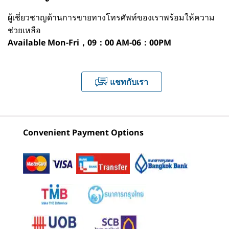
Lenovo Legion 16" Gaming
Thi
ThinkPad X9
ThinkPad X9
ThinkPa
Windows 11 Home
1
-
USB-C® (Thunderbolt™ 4, USB 40Gbps)
Backpack GB400
Mon
ผู้เชี่ยวชาญด้านการขายทางโทรศัพท์ของเราพร้อมให้ความ
15 Aura
14 Aura
15p Aura
Linux
Edition (15"
Edition (14"
Edition (
ช่วยเหลือ
(188)
Intel)
Intel)
Intel)
Available
Mon-Fri，09：00 AM-06：00PM
Neural Processing Unit (NPU)
2
-
ชุดเฮดโฟน / ไมโครโฟน
Up to 48 trillion operations per second (TOPS) AI
(161)
(110)
(8
performance
3
-
USB-A (USB 10Gbps)
แชทกับเรา
กราฟิก
GPU
4
-
HDMI 2.1 (รองรับความละเอียดสูงสุด 4K@60Hz)
®
e2
Intel
Arc™ X
พร้อม >67 TOPs
สัมผัสความปราดเปรื่องของ LENOVO AURA
Convenient Payment Options
EDITION
กำลังลังเลใช่ไหม อย่ารอช้า
เริ่มต้นที่
เริ่มต้นที่
เริ่มต้นที่
5
-
USB-C® (Thunderbolt™ 4, USB 40Gbps)
หน่วยความจำ
฿59,771.43
฿50,697.49
฿107,38
รับส่วนลด 50% เลยตอนนี้!
สมาร์ทโหมดเพื่อเทคโนโลยีที่
สูงสุด 32G LPDDR5x 8533MT/s ช่องสัญญาณคู่, บัดกรี
สมาร์ทกว่า
ประหยัดครั้งใหญ่กับพีซีเครื่องนี้และ
อุปกรณ์จัดเก็บข้อมูล
฿1,267.01
฿2,8
รวม VAT และค่าจัดส่ง
29% off
ร้านค้า
ร้านค
ปลดล็อกข้อเสนอพิเศษสำหรับปีใหม่
2TB M.2 PCIe Gen4x4 SSD (2242)
ซื้ออย่างชาญฉลาดยิ่งขึ้นและ
เปรียบเทียบ
ร้านค้า
ประหยัดเงินวันนี้
แบตเตอรี่