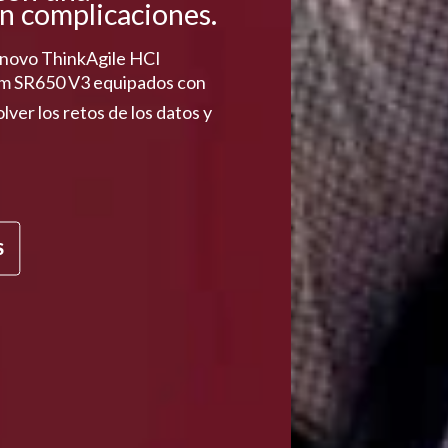
in complicaciones.
Lenovo ThinkAgile HCI
em SR650 V3 equipados con
lver los retos de los datos y
S