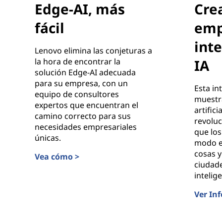
Edge-AI, más
Cre
fácil
emp
int
Lenovo elimina las conjeturas a
la hora de encontrar la
IA
solución Edge-AI adecuada
para su empresa, con un
Esta in
equipo de consultores
muestra
expertos que encuentran el
artifici
camino correcto para sus
revolu
necesidades empresariales
que los
únicas.
modo en
cosas y
Vea cómo >
ciudade
Edge-AI, más fácil
intelig
Ver Inf
Creació