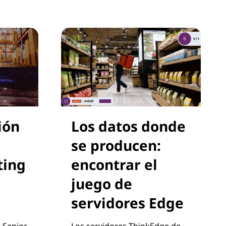
ión
Los datos donde
se producen:
ting
encontrar el
juego de
servidores Edge
r Senior
Los servidores ThinkEdge de