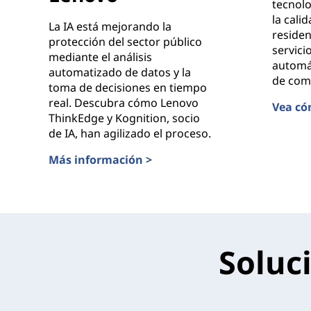
tecnol
la cali
La IA está mejorando la
residen
protección del sector público
servici
mediante el análisis
automá
automatizado de datos y la
de comp
toma de decisiones en tiempo
real. Descubra cómo Lenovo
Vea có
ThinkEdge y Kognition, socio
Ciudad 
de IA, han agilizado el proceso.
Más información >
Mejora de la seguridad pública con diseños valid
Soluc