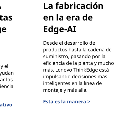
A
La fabricación
tas
en la era de
ge
Edge-AI
Desde el desarrollo de
productos hasta la cadena de
suministro, pasando por la
eficiencia de la planta y mucho
y el
más, Lenovo ThinkEdge está
ayudan
impulsando decisiones más
ar los
inteligentes en la línea de
iencia
montaje y más allá.
Esta es la manera >
ativo
La fabricación en la era de Edge-AI
oristas con ThinkEdge de Lenovo +C2RO