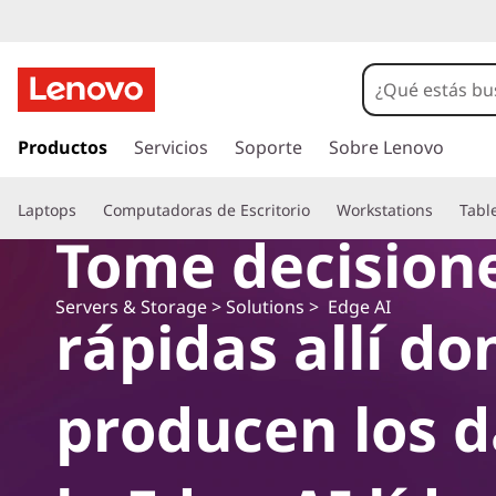
I
r
Productos
Servicios
Soporte
Sobre Lenovo
a
l
Laptops
Computadoras de Escritorio
Workstations
Tabl
c
Tome decision
o
n
t
Servers & Storage
>
Solutions
> Edge AI
rápidas allí do
e
n
i
d
producen los d
o
p
r
i