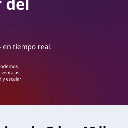
r del
 en tiempo real.
 podemos
 ventajas
d y escalar