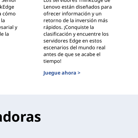
nkEdge
Lenovo están diseñados para
ra cómo
ofrecer información y un
la
retorno de la inversión más
sarial y
rápidos. ¡Conquiste la
e la
clasificación y encuentre los
servidores Edge en estos
escenarios del mundo real
antes de que se acabe el
uro de Edge Computing con Lenovo ThinkEdge
tiempo!
Juegue ahora >
Los datos donde se producen: encontrar
adoras