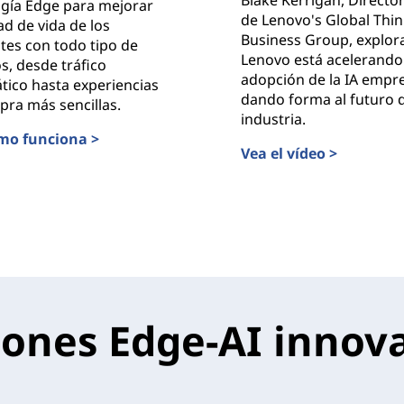
ogía Edge para mejorar
de Lenovo's Global Thi
dad de vida de los
Business Group, explo
tes con todo tipo de
Lenovo está acelerando 
os, desde tráfico
adopción de la IA empre
tico hasta experiencias
dando forma al futuro d
ra más sencillas.
industria.
mo funciona >
Vea el vídeo >
inteligente = Ciudadanos más contentos
Transformación del fut
ados por Lenovo
iones Edge-AI innov