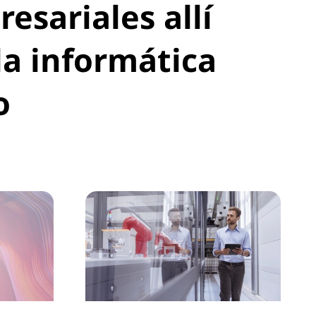
sariales allí
la informática
o