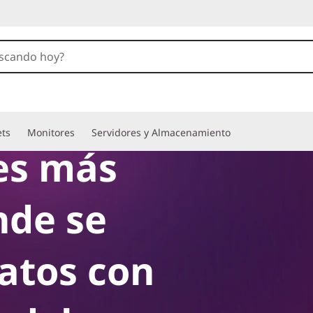
ets
Monitores
Servidores y Almacenamiento
es más
nde se
atos con