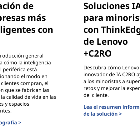
ación de
Soluciones I
resas más
para minoris
eligentes con
con ThinkEd
de Lenovo
+C2RO
troducción general
 cómo la inteligencia
Descubra cómo Lenovo 
al periférica está
innovador de IA C2RO 
cionando el modo en
a los minoristas a super
 clientes compran, el
retos y mejorar la exper
 que se fabrican las
del cliente.
 la calidad de vida en las
s y espacios
Lea el resumen inform
entes.
de la solución >
Soluciones IA para min
ografía >
n de empresas más inteligentes con IA