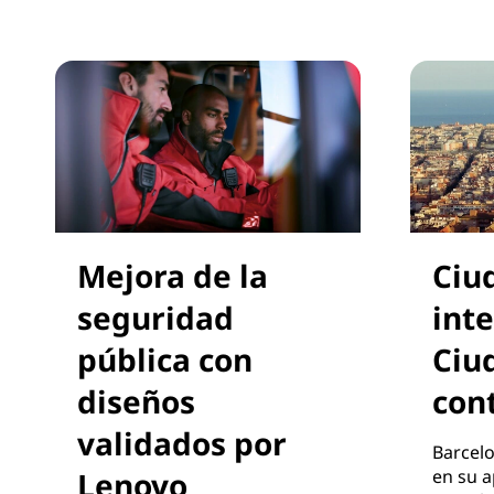
Mejora de la
Ciu
seguridad
inte
pública con
Ciu
diseños
con
validados por
Barcel
Lenovo
en su a