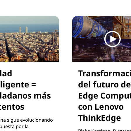
dad
Transformac
ligente =
del futuro de
dadanos más
Edge Compu
tentos
con Lenovo
ThinkEdge
ona sigue evolucionando
puesta por la
Blake Kerrigan, Directo