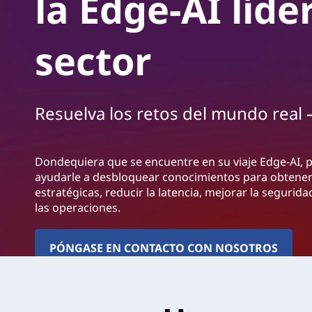
la Edge-AI líde
n
c
i
sector
p
a
l
Resuelva los retos del mundo real –
Dondequiera que se encuentre en su viaje Edge-AI,
ayudarle a desbloquear conocimientos para obtener
estratégicas, reducir la latencia, mejorar la segurida
las operaciones.
PÓNGASE EN CONTACTO CON NOSOTROS