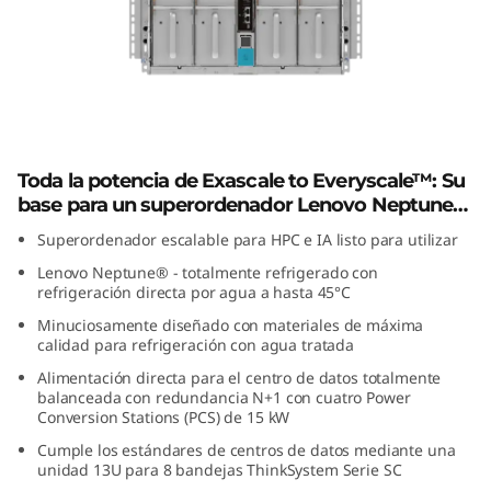
k
S
y
s
Lenovo ThinkSystem N1380 Neptune
t
Toda la potencia de Exascale to Everyscale™: Su
base para un superordenador Lenovo Neptune®
e
para HPC o IA.
Superordenador escalable para HPC e IA listo para utilizar
Lenovo Neptune® - totalmente refrigerado con
m
refrigeración directa por agua a hasta 45°C
N
Minuciosamente diseñado con materiales de máxima
calidad para refrigeración con agua tratada
1
Alimentación directa para el centro de datos totalmente
balanceada con redundancia N+1 con cuatro Power
3
Conversion Stations (PCS) de 15 kW
Cumple los estándares de centros de datos mediante una
8
unidad 13U para 8 bandejas ThinkSystem Serie SC