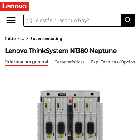
L
e
n
Inicio
>
...
>
Supercomputing
o
Lenovo ThinkSystem N1380 Neptune
v
Información general
Características
Esp. Técnicas (Opcional
o
T
h
i
n