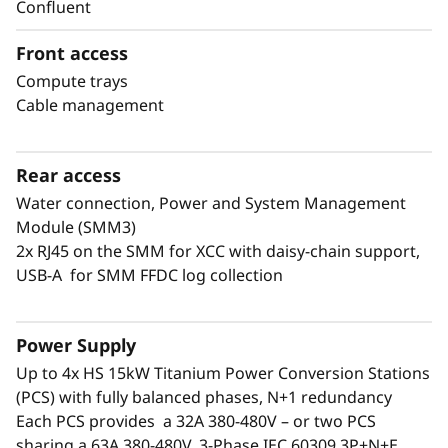
Confluent
Front access
Compute trays
®
Lenovo Neptune
- Innovación líder del
Cable management
mercado
Experimente la eficiencia energética del nuevo
®
ThinkSystem N1380 Neptune
, con la última
Rear access
®
generación de Lenovo Neptune
. Ofrece
Water connection, Power and System Management
refrigeración totalmente directa de agua
Module (SMM3)
templada hasta 45°C, lo que elimina la
2x RJ45 on the SMM for XCC with daisy-chain support,
necesidad de flujo de aire interno y
USB-A for SMM FFDC log collection
ventiladores que consumen energía. Su
colector integrado ofrece un mecanismo blind-
Power Supply
mate patentado con conectores de acero
inoxidable de calidad aeroespacial a bandejas
Up to 4x HS 15kW Titanium Power Conversion Stations
Serie SC, lo que garantiza la seguridad y
(PCS) with fully balanced phases, N+1 redundancy
continuidad del funcionamiento. Con el más
Each PCS provides a 32A 380-480V – or two PCS
reducido nivel de pérdida de presión del
sharing a 63A 380-480V, 3-Phase IEC 60309 3P+N+E