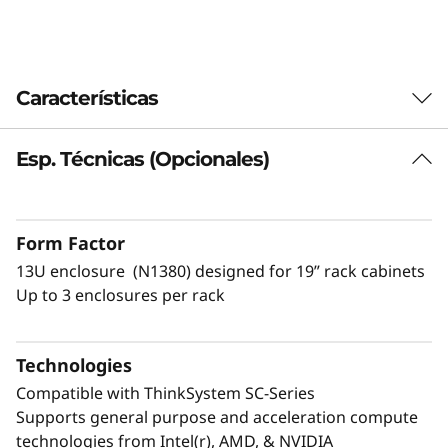
0
N
Características
e
p
Esp. Técnicas (Opcionales)
Democratizar el acceso a la tecnología
Exascale
t
Experimente la escalabilidad del nuevo
u
Form Factor
®
ThinkSystem N1380 Neptune
. Ha sido
13U enclosure (N1380) designed for 19” rack cabinets
diseñado minuciosamente para clientes de
n
Up to 3 enclosures per rack
supercomputación para HPC e IA de ExaScale
e
to EveryScale™ y promete una década de
rendimiento de nivel superior. Con capacidad
Technologies
para escalar desde una unidad compacta 13U
hasta bastidores, filas y centros de datos
Compatible with ThinkSystem SC-Series
completos, cuenta con ocho ranuras para
Supports general purpose and acceleration compute
bandejas, cuatro Power Conversion Stations
technologies from Intel(r), AMD, & NVIDIA