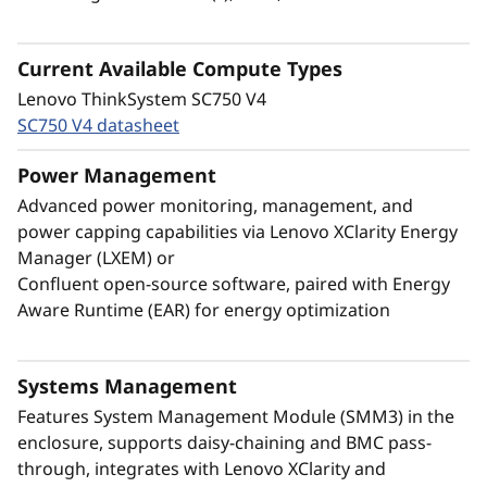
(PCS) de 15 kW y una sofisticada distribución
®
del flujo de agua Neptune
, todo ello en una
Current Available Compute Types
elegante unidad con espacio, alimentación y
Lenovo ThinkSystem SC750 V4
eficiencia de refrigeración optimizados en una
SC750 V4 datasheet
revolucionaria solución.
Power Management
Advanced power monitoring, management, and
power capping capabilities via Lenovo XClarity Energy
Manager (LXEM) or
Confluent open-source software, paired with Energy
Aware Runtime (EAR) for energy optimization
Systems Management
Features System Management Module (SMM3) in the
enclosure, supports daisy-chaining and BMC pass-
through, integrates with Lenovo XClarity and