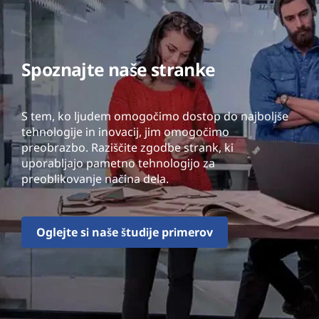
Spoznajte naše stranke
S tem, ko ljudem omogočimo dostop do najboljše
tehnologije in inovacij, jim omogočimo
preobrazbo. Raziščite zgodbe strank, ki
uporabljajo pametno tehnologijo za
preoblikovanje načina dela.
Oglejte si naše študije primerov