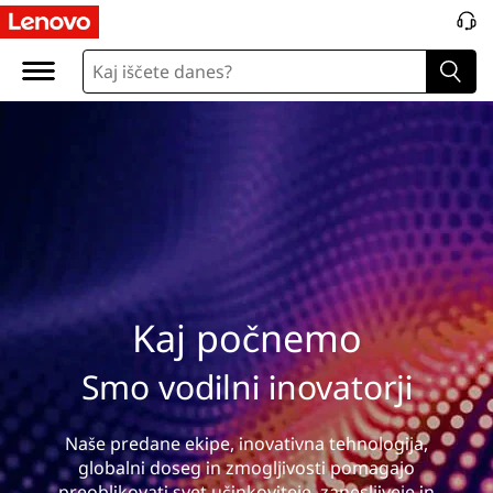
K
a
j
p
o
č
n
Kaj počnemo
e
Smo vodilni inovatorji
m
o
Naše predane ekipe, inovativna tehnologija,
globalni doseg in zmogljivosti pomagajo
preoblikovati svet učinkoviteje, zanesljiveje in