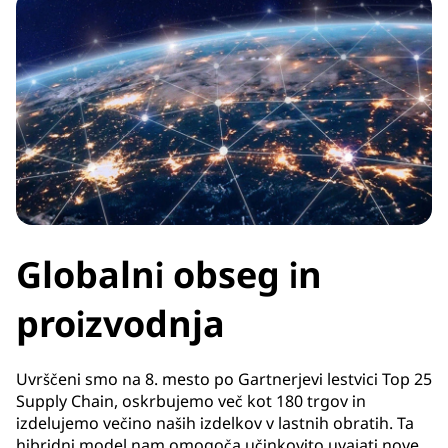
Globalni obseg in
proizvodnja
Uvrščeni smo na 8. mesto po Gartnerjevi lestvici Top 25
Supply Chain, oskrbujemo več kot 180 trgov in
izdelujemo večino naših izdelkov v lastnih obratih. Ta
hibridni model nam omogoča učinkovito uvajati nove