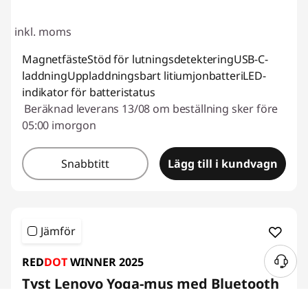
inkl. moms
MagnetfästeStöd för lutningsdetekteringUSB-C-
laddningUppladdningsbart litiumjonbatteriLED-
indikator för batteristatus
Beräknad leverans 13/08 om beställning sker före
05:00 imorgon
Snabbtitt
Lägg till i kundvagn
Jämför
RED
DOT
WINNER 2025
Tyst Lenovo Yoga-mus med Bluetooth
(Tidal Teal)