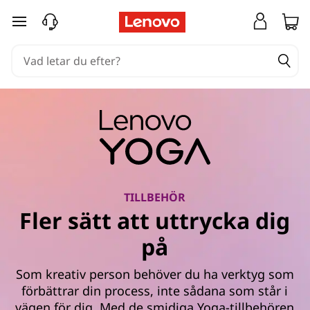
Y
hoppa vidare till huvudinnehållet
o
g
a
T
i
l
TILLBEHÖR
Fler sätt att uttrycka dig
l
på
b
Som kreativ person behöver du ha verktyg som
e
förbättrar din process, inte sådana som står i
vägen för dig. Med de smidiga Yoga-tillbehören