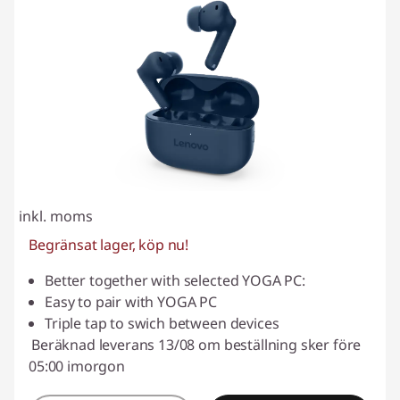
r
i
n
g
a
r
inkl. moms
Begränsat lager, köp nu!
Better together with selected YOGA PC:
Easy to pair with YOGA PC
Triple tap to swich between devices
Beräknad leverans 13/08 om beställning sker före
05:00 imorgon