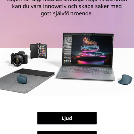
h
kan du vara innovativ och skapa saker med
ö
gott självförtroende.
r
:
P
e
r
f
e
k
Ljud
t