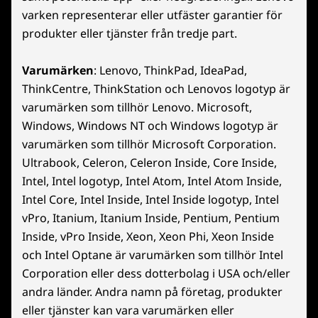
Legion Spectrum
på Lenovo Legion-enheter med Xbox Game
n
needing robust tools. While the glossy screen can pick up
varken representerar eller utfäster garantier för
ä
RGB programvarusupport
Pass. *
g
reflections in very bright settings, the overall brightness
r
produkter eller tjänster från tredje part.
ä
and quality more than compensate. This laptop’s specific
n
r
features, from its powerful processor and GPU to its
*Spelkatalogen varierar över tid samt beroende på region och enhet.
o
Övrig information
2
Varumärken
: Lenovo, ThinkPad, IdeaPad,
innovative display and cooling, make it a joy to use for a
r
Villkor gäller. Se
xbox.com/subscriptionterms
för fullständig information
.
wide range of demanding applications. Highly
.
ThinkCentre, ThinkStation och Lenovos logotyp är
3
Förinstallerad programvara
recommended for anyone looking for top-tier
a
varumärken som tillhör Lenovo. Microsoft,
performance in a premium package!
Legion Space
v
Windows, Windows NT och Windows logotyp är
5
Lenovo 3D Studio
Översätt med Google
varumärken som tillhör Microsoft Corporation.
.
Lenovo PC Manager
Ultrabook, Celeron, Celeron Inside, Core Inside,
Rekommenderar den här produkten
✔
Ja
McAfee LifeSafe
Intel, Intel logotyp, Intel Atom, Intel Atom Inside,
Lenovo Antivirus
Ursprungligen upplagd på lenovo.com
Intel Core, Intel Inside, Intel Inside logotyp, Intel
Microsoft 365 testversion
vPro, Itanium, Itanium Inside, Pentium, Pentium
Power2Go
Super Resolution
Inside, vPro Inside, Xeon, Xeon Phi, Xeon Inside
X-Rite Färghanteringsverktyg
och Intel Optane är varumärken som tillhör Intel
☆☆☆☆☆
☆☆☆☆☆
Xbox Game Pass Ultimate (3 månaders testversion)
Corporation eller dess dotterbolag i USA och/eller
3
AndreasO
·
för ett år sen
andra länder. Andra namn på företag, produkter
a
Good hardware but LenovoSpace is a bad
Nyckelkommandon
AI-DRIVEN KRAFT FÖR SPELUTVECKLARE
eller tjänster kan vara varumärken eller
v
joke