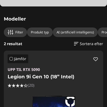
Modeller
Filter
Produkt typ
AI (artificiell intelligens)
Pro
2 resultat
Sortera efter
Jämför
UPP TIL RTX 5090
Legion 9i Gen 10 (18” Intel)
(20)