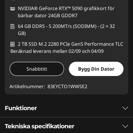
NVIDIA® GeForce RTX™ 5090 grafikkort för
bärbar dator 24GB GDDR7
64 GB DDR5 - 5 200MT/s (SODIMM) - (2 × 32
GB)
2 TB SSD M.2 2280 PCIe Gen5 Performance TLC
Beräknad leverans mellan 02/09 och 04/09
Snabbtitt
Bygg Din Dator
Artikelnummer:
83EYCTO1WWSE2
Funktioner
Tekniska specifikationer
NÄSTA ERA INOM GAMING