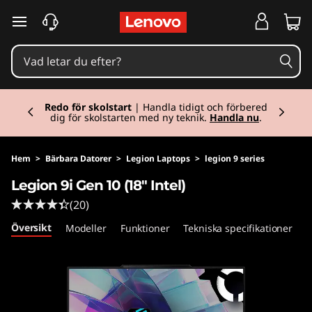
L
hoppa vidare till huvudinnehållet
e
g
Currently displaying item 1 of 2
i
Redo för skolstart
| Handla tidigt och förbered
dig för skolstarten med ny teknik.
Handla nu
.
o
n
Hem
>
Bärbara Datorer
>
Legion Laptops
>
legion 9 series
Legion 9i Gen 10 (18" Intel)
9
(20)
i
Översikt
Modeller
Funktioner
Tekniska specifikationer
P
G
e