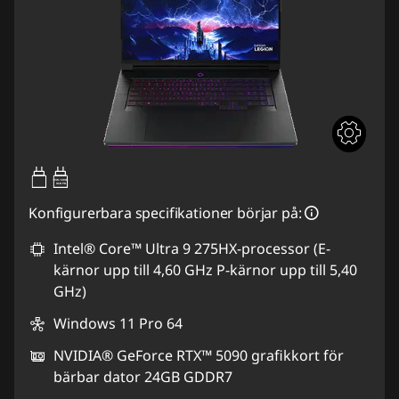
95W-100W
USB PD
Konfigurerbara specifikationer börjar på:
Intel® Core™ Ultra 9 275HX-processor (E-
kärnor upp till 4,60 GHz P-kärnor upp till 5,40
GHz)
Windows 11 Pro 64
NVIDIA® GeForce RTX™ 5090 grafikkort för
bärbar dator 24GB GDDR7