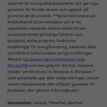
säkerhet för icke godkända batterier och ger inga
garantier för fel eller skador som uppstår på
HÅLLBARHET
grund av att de används. **Batteritid baseras på
Easy Upgrades for
Material
MobileMark® 2014-metodiken och är ett
uppskattat maxvärde. Faktisk batteritid kan
85 % innehåll från konsumenter (PCC) används i
Unmatched Flexibility
chassit
variera beroende på många faktorer, som
50 % vattenaluminium och 50 % återvunnet aluminium
ljusstyrka, aktiva program, funktioner,
Lagra stora mediefiler, redigera videor och
används i locket
inställningar för energihantering, batteriets ålder
rendera grafik på ett ögonblick utan att
Aluminium används i sidohöljen
och tillstånd samt kundens övriga inställningar
svettas tack vare ThinkCentre Neo Ultra AI-
Texturerad biomassaplast används i interna övre och
Allmänt:
Gå igenom viktig information från
datorns stora minne och lagring – enkelt
nedre höljen
Microsoft®
som kan gälla för ditt köp, inklusive
uppgraderingsbar och skräddarsydd efter
detaljer om Windows 10, Windows 8, Windows 7
dina behov med en oberoende NPU-kortplats
Certifieringar/registreringar
samt potentiella upp- eller nedgraderingar. Lenovo
som erbjuder AI-funktioner. Det är kraft och
®
ENERGY STAR
8.0
flexibilitet i modern datoranvändning.
varken representerar eller utfäster garantier för
®
EPEAT
Gold*
produkter eller tjänster från tredje part.
ERP LOT 3
RoHS
Varumärken
: Lenovo, ThinkPad, IdeaPad,
TÜV Lågt brus