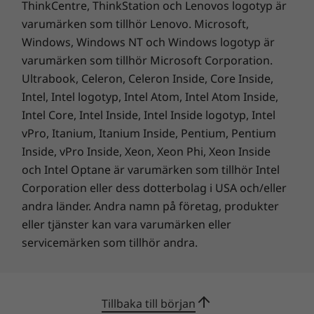
ThinkCentre, ThinkStation och Lenovos logotyp är
TCO 9.0
varumärken som tillhör Lenovo. Microsoft,
Windows, Windows NT och Windows logotyp är
*Besök
www.epeat.net
för mer information om registreringsstatus i alla länder.
varumärken som tillhör Microsoft Corporation.
Endast för utvalda modeller
Ultrabook, Celeron, Celeron Inside, Core Inside,
Intel, Intel logotyp, Intel Atom, Intel Atom Inside,
ÖVRIG INFORMATION
Intel Core, Intel Inside, Intel Inside logotyp, Intel
vPro, Itanium, Itanium Inside, Pentium, Pentium
ThinkShield-säkerhet
Inside, vPro Inside, Xeon, Xeon Phi, Xeon Inside
Ultra-Responsive
BIOS-baserat smart USB-skydd
och Intel Optane är varumärken som tillhör Intel
BIOS-baserad I/O-portavstängning
Corporation eller dess dotterbolag i USA och/eller
Connection
Firmware Trusted Platform Module (fTPM)
andra länder. Andra namn på företag, produkter
Kensington Security Slot™
eller tjänster kan vara varumärken eller
Strömma högkvalitativa videor, delta i
®
Tillval: Intel vPro
Enterprise-plattformssäkerhet
servicemärken som tillhör andra.
uppslukande VR-upplevelser och delta i online-
konferenser på helt nya nivåer av ökad
Förinstallerad programvara
hastighet och minskad latens med upp till WiFi
Copilot (utvärderingsversion)
7:s ultratåliga anslutning. Denna ThinkCentre
Tillbaka till början
Creator Zone
Neo Ultra USFF hjälper dig ytterligare genom