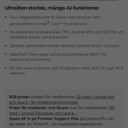
n
Ultraliten storlek, många AI-funktioner
3,6 L högpresterande AI-dator som drivs av 14:e
t
®
generationens Intel
Core™ i9-processor
e
AI-assisterad produktivitet, CPU, diskret NPU och GPU för att
optimera arbete och kreativitet
l
Sömlöst samarbete mellan enheter genom Smart Connect
)
Säkerhet i flera lager och branschledande Wifi 7 för
avancerad anslutning
U
Ett rikt urval av portar och kortplatser med stöd för upp till 8
skärmar
S
F
B2B-priser:
Endast för medlemmar
Gå med i Lenovo Pro
och spara › Ny medlemserbjudande!
F
Priser för studenter och lärare:
Kun for medlemmer
Gå
med i Lenovo Education och spara ›
Spara 50 % på Premier Support Plus
på Lenovo Pro när
du köper en Think PC, för snabbaste reparationer,