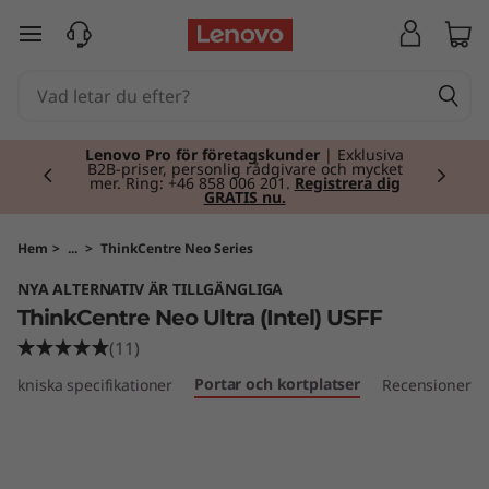
T
hoppa vidare till huvudinnehållet
h
i
Currently displaying item 2 of 2
n
Lenovo Pro för företagskunder
| Exklusiva
B2B-priser, personlig rådgivare och mycket
mer. Ring: +46 858 006 201.
Registrera dig
GRATIS nu.
k
C
Hem
>
...
>
ThinkCentre Neo Series
NYA ALTERNATIV ÄR TILLGÄNGLIGA
e
ThinkCentre Neo Ultra (Intel) USFF
n
(11)
Portar och kortplatser
Tekniska specifikationer
Recensioner
t
r