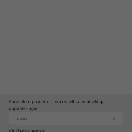
Säkra din AI-dator med ThinkShield – skydda
data med Firmware Trusted Platform Module
(fTPM) och avskräck från obehörig åtkomst via
kringutrustning med BIOS-baserat Smart USB-
®
skydd. Välj Intel vPro
Enterprise-plattformen
®
för säkerhet i flera lager som Intel
Hardware
Shield för att blockera cyberattacker och
förhindra fysisk stöld med Kensington Security
™
Slot
.
Ange din e-postadress om du vill ta emot viktiga
uppdateringar
E-post
Välj land/region: