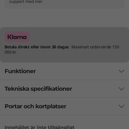
support med mer
Betala direkt eller inom 30 dagar.
Maximalt ordervärde 150
000 kr.
Funktioner
Tekniska specifikationer
Sleek AI PC for
Serious Workloads
Portar och kortplatser
PRESTANDA
Med kraften att ta emot krävande höga
Ljud
beräkningsuppgifter är ThinkCentre Neo Ultra
Innehållet är inte tillgängligt