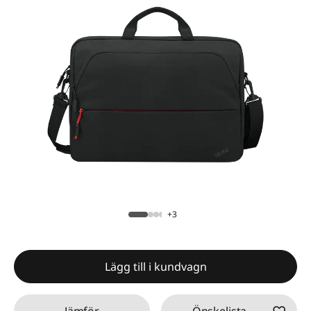
+3
Lägg till i kundvagn
Jämför
Önskelista