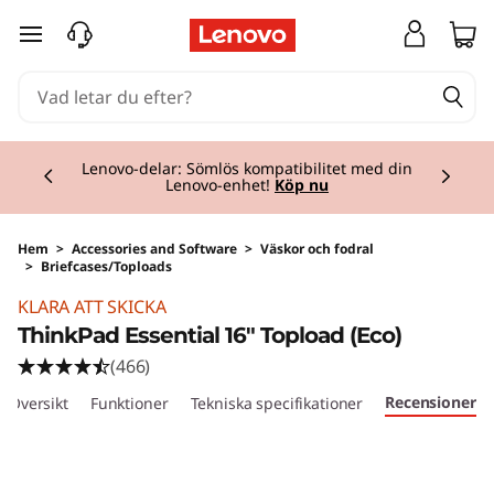
hoppa vidare till huvudinnehållet
Currently displaying item 2 of 3
Lenovo-delar: Sömlös kompatibilitet med din
Lenovo-enhet!
Köp nu
Hem
>
Accessories and Software
>
Väskor och fodral
>
Briefcases/Toploads
KLARA ATT SKICKA
ThinkPad Essential 16" Topload (Eco)
(466)
Recensioner
Översikt
Funktioner
Tekniska specifikationer