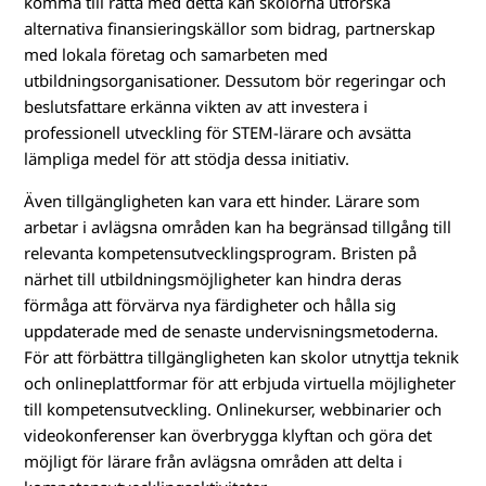
komma till rätta med detta kan skolorna utforska
alternativa finansieringskällor som bidrag, partnerskap
med lokala företag och samarbeten med
utbildningsorganisationer. Dessutom bör regeringar och
beslutsfattare erkänna vikten av att investera i
professionell utveckling för STEM-lärare och avsätta
lämpliga medel för att stödja dessa initiativ.
Även tillgängligheten kan vara ett hinder. Lärare som
arbetar i avlägsna områden kan ha begränsad tillgång till
relevanta kompetensutvecklingsprogram. Bristen på
närhet till utbildningsmöjligheter kan hindra deras
förmåga att förvärva nya färdigheter och hålla sig
uppdaterade med de senaste undervisningsmetoderna.
För att förbättra tillgängligheten kan skolor utnyttja teknik
och onlineplattformar för att erbjuda virtuella möjligheter
till kompetensutveckling. Onlinekurser, webbinarier och
videokonferenser kan överbrygga klyftan och göra det
möjligt för lärare från avlägsna områden att delta i