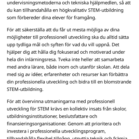
undervisningsmetoderna och tekniska hjälpmedlen, så att
du kan tillhandahålla en högkvalitativ STEM-utbildning
som förbereder dina elever för framgång.
För att säkerställa att du får ut mesta möjliga av dina
möjligheter till professionell utveckling ska du alltid sätta
upp tydliga mål och syften för vad du vill uppnå. Det
hjälper dig att hålla dig fokuserad och motiverad under
hela din inlärningsresa. Tveka inte heller att samarbeta
med andra lärare, både inom och utanför skolan. Att dela
med sig av idéer, erfarenheter och resurser kan förbättra
din professionella utveckling och bidra till en blomstrande
STEM-utbildning.
För att övervinna utmaningarna med professionell
utveckling för STEM krävs en kollektiv insats från skolor,
utbildningsinstitutioner, beslutsfattare och
finansieringsorganisationer. Genom att prioritera och
investera i professionella utvecklingsprogram,
tillhandahålla flexibel tillgång, utnyttja teknik och främja