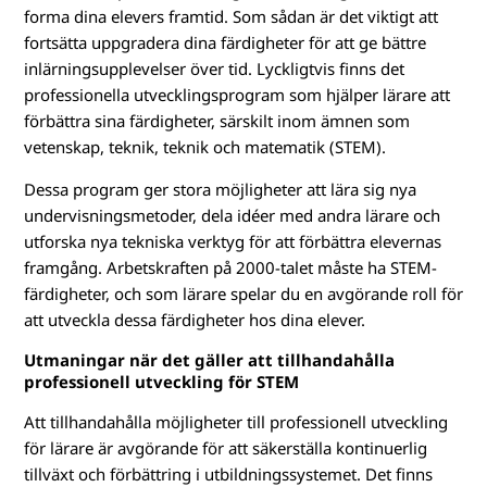
u
forma dina elevers framtid. Som sådan är det viktigt att
t
fortsätta uppgradera dina färdigheter för att ge bättre
inlärningsupplevelser över tid. Lyckligtvis finns det
b
professionella utvecklingsprogram som hjälper lärare att
förbättra sina färdigheter, särskilt inom ämnen som
i
vetenskap, teknik, teknik och matematik (STEM).
l
Dessa program ger stora möjligheter att lära sig nya
undervisningsmetoder, dela idéer med andra lärare och
d
utforska nya tekniska verktyg för att förbättra elevernas
framgång. Arbetskraften på 2000-talet måste ha STEM-
n
färdigheter, och som lärare spelar du en avgörande roll för
i
att utveckla dessa färdigheter hos dina elever.
Utmaningar när det gäller att tillhandahålla
n
professionell utveckling för STEM
g
Att tillhandahålla möjligheter till professionell utveckling
för lärare är avgörande för att säkerställa kontinuerlig
tillväxt och förbättring i utbildningssystemet. Det finns