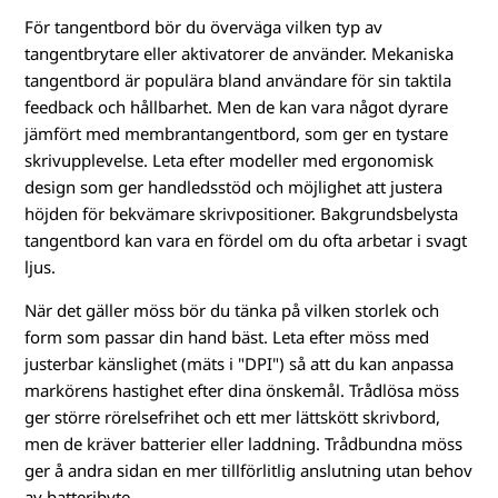
För tangentbord bör du överväga vilken typ av
tangentbrytare eller aktivatorer de använder. Mekaniska
tangentbord är populära bland användare för sin taktila
feedback och hållbarhet. Men de kan vara något dyrare
jämfört med membrantangentbord, som ger en tystare
skrivupplevelse. Leta efter modeller med ergonomisk
design som ger handledsstöd och möjlighet att justera
höjden för bekvämare skrivpositioner. Bakgrundsbelysta
tangentbord kan vara en fördel om du ofta arbetar i svagt
ljus.
När det gäller möss bör du tänka på vilken storlek och
form som passar din hand bäst. Leta efter möss med
justerbar känslighet (mäts i "DPI") så att du kan anpassa
markörens hastighet efter dina önskemål. Trådlösa möss
ger större rörelsefrihet och ett mer lättskött skrivbord,
men de kräver batterier eller laddning. Trådbundna möss
ger å andra sidan en mer tillförlitlig anslutning utan behov
av batteribyte.