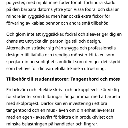
polyester, med mjukt innerfoder för att förhindra skador
på den bärbara datorns yttre ytor. Vissa fodral och skal är
mindre än ryggsäckar, men har också extra fickor för
förvaring av kablar, pennor och andra små tillbehör.
Och glöm inte att ryggsäckar, fodral och sleeves ger dig en
chans att uttrycka din personliga stil och design.
Alternativen sträcker sig från snygga och professionella
designer till livfulla och trendiga mönster. Hitta en som
speglar din personlighet samtidigt som den ger det skydd
som behövs för din värdefulla tekniska utrustning.
Tillbehör till studentdatorer: Tangentbord och möss
En bekväm och effektiv skriv- och pekupplevelse är viktig
för studenter som tillbringar långa timmar med att arbeta
med skolprojekt. Därför kan en investering i ett bra
tangentbord och en mus - även om din enhet levereras
med en egen - avsevärt förbättra din produktivitet och
minska belastningen på handleder och fingrar.