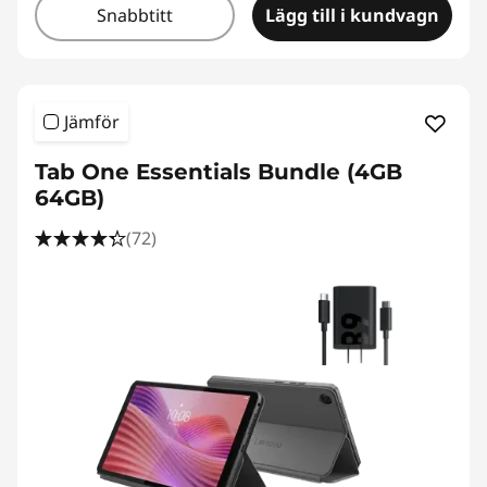
Snabbtitt
Lägg till i kundvagn
Jämför
Tab One Essentials Bundle (4GB
64GB)
(72)