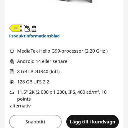
20W-60W
USB PD
Produktinformationsblad
MediaTek Helio G99-processor (2,20 GHz )
Android 14 eller senare
8 GB LPDDR4X (lött)
128 GB UFS 2.2
11,5" 2K (2 000 x 1 200), IPS, 400 cd/m², 10
points
alternativ
Snabbtitt
Lägg till i kundvagn