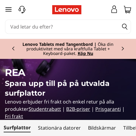
S
hoppa vidare till huvudinnehållet
u
r
Currently displaying item 2 of 2
f
Lenovo Tablets med Tangentbord |
Öka din
produktivitet med våra kraftfulla Tablet +
Keyboard-paket.
Köp Nu
p
l
REA
a
Spara upp till på på utvalda
surfplattor
t
Lenovo erbjuder fri frakt och enkel retur på alla
t
produkter
Studentrabatt
|
B2B-priser
|
Prisgaranti
|
Fri frakt
o
Surfplattor
Stationära datorer
Bildskärmar
Tillb