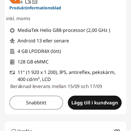
20W-60W
USB PD
Produktinformationsblad
inkl. moms
MediaTek Helio G88-processor (2,00 GHz )
Android 13 eller senare
4 GB LPDDR4X (lött)
128 GB eMMC
11" (1 920 x 1 200), IPS, antireflex, pekskärm,
400 cd/m², LCD
Beräknad leverans mellan 15/09 och 17/09
Snabbtitt
Lägg till i kundvagn