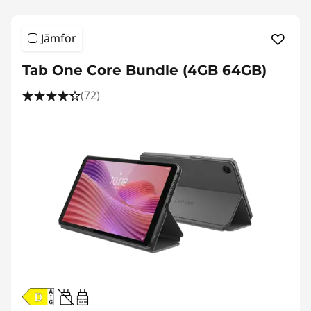
Jämför
Tab One Core Bundle (4GB 64GB)
(72)
20W-60W
USB PD