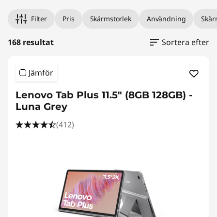
r
p
Filter
Pris
Skärmstorlek
Användning
Skär
å
168 resultat
Sortera efter
r
Jämför
e
Lenovo Tab Plus 11.5" (8GB 128GB) -
a
Luna Grey
(412)