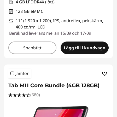
4 GB LPDDR4X (lött)
128 GB eMMC
11" (1 920 x 1 200), IPS, antireflex, pekskärm,
400 cd/m², LCD
Beräknad leverans mellan 15/09 och 17/09
Snabbtitt
Lägg till i kundvagn
Jämför
Tab M11 Core Bundle (4GB 128GB)
(680)