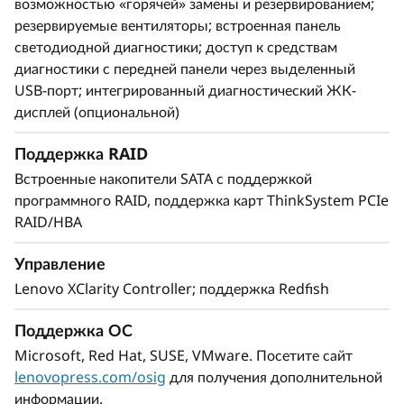
возможностью «горячей» замены и резервированием;
простоту модернизации «по мере роста» в
резервируемые вентиляторы; встроенная панель
отношении как процессоров, так и оперативной
светодиодной диагностики; доступ к средствам
памяти, а также расширение хранилища до 48
диагностики с передней панели через выделенный
накопителей. В результате повышается
USB-порт; интегрированный диагностический ЖК-
производительность системы для обработки
дисплей (опциональной)
растущих рабочих нагрузок нового поколения.
Встроенное решение XClarity упрощает и
Поддержка RAID
унифицирует управление, тем самым сокращая
Встроенные накопители SATA с поддержкой
время развертывания серверов до 95% по
программного RAID, поддержка карт ThinkSystem PCIe
сравнению с развертыванием вручную.
RAID/HBA
ThinkShield защищает все решения,
используемые вашей компанией, на
Управление
протяжении всего их жизненного цикла – от
Lenovo XClarity Controller; поддержка Redfish
разработки до вывода из эксплуатации.
Поддержка ОС
Microsoft, Red Hat, SUSE, VMware. Посетите сайт
lenovopress.com/osig
для получения дополнительной
информации.