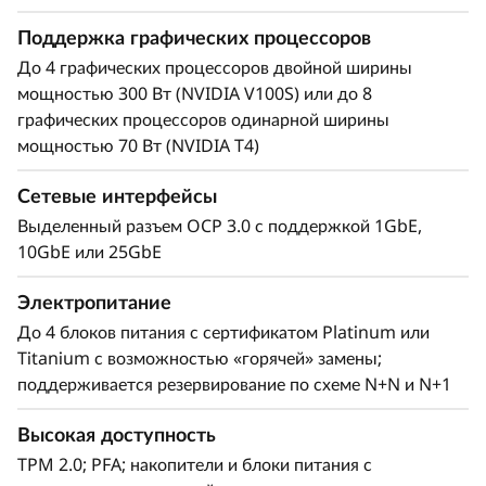
Поддержка графических процессоров
До 4 графических процессоров двойной ширины
мощностью 300 Вт (NVIDIA V100S) или до 8
графических процессоров одинарной ширины
мощностью 70 Вт (NVIDIA T4)
Сетевые интерфейсы
Выделенный разъем OCP 3.0 с поддержкой 1GbE,
10GbE или 25GbE
Электропитание
До 4 блоков питания с сертификатом Platinum или
Titanium с возможностью «горячей» замены;
Гибкая конструкция
поддерживается резервирование по схеме N+N и N+1
SR860 V2 поддерживает масштабирование от
Высокая доступность
двух до четырех масштабируемых процессоров
TPM 2.0; PFA; накопители и блоки питания с
®
®
Intel
Xeon
третьего поколения, обеспечивая