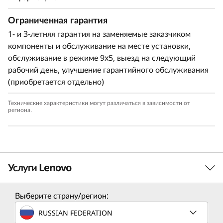
Ограниченная гарантия
1- и 3-летняя гарантия на заменяемые заказчиком
компоненты и обслуживание на месте установки,
обслуживание в режиме 9x5, выезд на следующий
рабочий день, улучшение гарантийного обслуживания
(приобретается отдельно)
Технические характеристики могут различаться в зависимости от
региона.
Поддержка рабочих нагрузок нового
поколения
Поддержка до четырех графических
процессоров корпоративного класса,
Услуги Lenovo
твердотельных накопителей NVMe и
®
TM
постоянной памяти Intel
Optane
серии 200
предоставляет вашей организации все
Выберите страну/регион:
Услуги по решению
необходимые технологии для обеспечения
RUSSIAN FEDERATION
исключительной производительности и