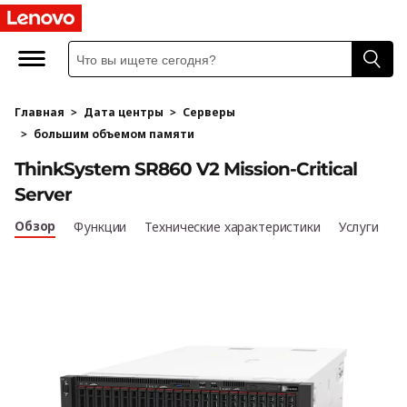
T
h
i
Главная
>
Дата центры
>
Серверы
n
>
большим объемом памяти
k
ThinkSystem SR860 V2 Mission-Critical
Server
S
Обзор
Функции
Технические характеристики
Услуги
y
s
t
e