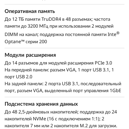
Масштабирование для обработки будущих
рабочих нагрузок
Оперативная память
До 12 ТБ памяти TruDDR4 в 48 разъемах; частота
Lenovo ThinkSystem SR860 V2 позволяет
памяти до 3200 МГц при использовании 2 модулей
управлять текущим ландшафтом ИТ-данных и
предоставляет возможности для легкого
®
DIMM на канал; поддержка постоянной памяти Inte
масштабирования по мере взрывного роста
Optane™ серии 200
объемов данных, с которым предстоит
столкнуться вашей организации.
Модули расширения
Сервер SR860 V2, созданный специально для
До 14 разъемов для модулей расширения PCIe 3.0
обеспечения доступной производительности и
На передней панели: разъем VGA, 1 порт USB 3.1, 1
потенциала роста, легко справится с
порт USB 2.0
корпоративными задачами виртуализации,
На задней панели: 2 порта USB 3.1, последовательный
консолидацией рабочих нагрузок и критически
порт, разъем VGA, выделенный порт управления 1GbE
важными рабочими нагрузками, а также
вычислениями в оперативной памяти, такими
Подсистема хранения данных
как SAP HANA, нагрузками баз данных и систем
До 48 2,5-дюймовых накопителей; поддержка до 24
планирования ресурсов предприятия.
накопителей NVMe (16 с подключением 1:1); 2
накопителя 7 мм или 2 накопителя M.2 для загрузки.