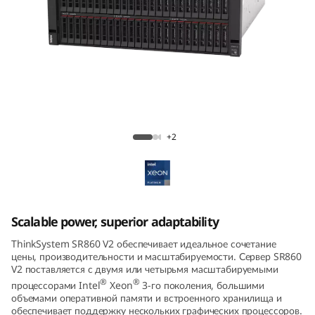
m
S
R
8
ThinkSystem SR860 V2 Mission-Critical
6
Server
+2
0
V
2
Scalable power, superior adaptability
ThinkSystem SR860 V2 обеспечивает идеальное сочетание
цены, производительности и масштабируемости. Сервер SR860
V2 поставляется с двумя или четырьмя масштабируемыми
®
®
процессорами Intel
Xeon
3-го поколения, большими
объемами оперативной памяти и встроенного хранилища и
обеспечивает поддержку нескольких графических процессоров.