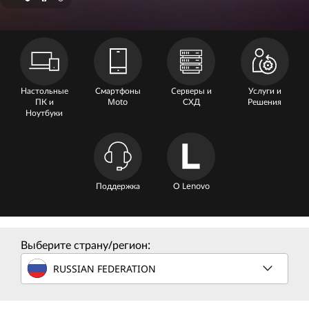
n
e
C
o
Настольные
Смартфоны
Cерверы и
Услуги и
ПК и
Moto
СХД
Решения
m
Ноутбуки
p
u
Поддержка
О Lenovo
t
e
Выберите страну/регион:
r
RUSSIAN FEDERATION
S