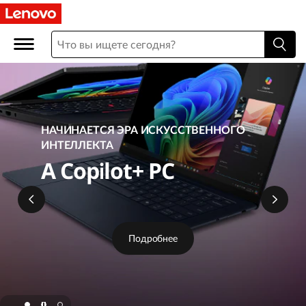
L
e
n
o
v
НАЧИНАЕТСЯ ЭРА ИСКУССТВЕННОГО
ИНТЕЛЛЕКТА
o
A Copilot+ PC
O
n
Подробнее
l
i