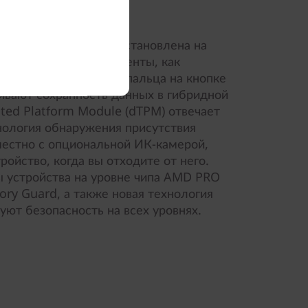
внутри
сности ThinkShield установлена на
ие передовые инструменты, как
 и сканер отпечатка пальца на кнопке
ивают сохранность данных в гибридной
ted Platform Module (dTPM) отвечает
нология обнаружения присутствия
местно с опциональной ИК-камерой,
ройство, когда вы отходите от него.
ы устройства на уровне чипа AMD PRO
ry Guard, а также новая технология
ют безопасность на всех уровнях.