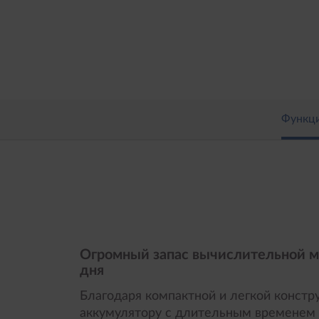
D
)
Функц
Огромный запас вычислительной м
дня
Благодаря компактной и легкой констр
аккумулятору с длительным временем 