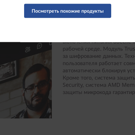
Безопасность снаружи и 
Посмотреть похожие продукты
Комплексная система безопа
всех ноутбуках Lenovo. Так
защитная шторка веб-камеры
включения питания обеспеч
рабочей среде. Модуль Trus
за шифрование данных. Тех
пользователя работает сов
автоматически блокируя уст
Кроме того, система защит
Security, система AMD Memo
защиты микрокода гарантиру