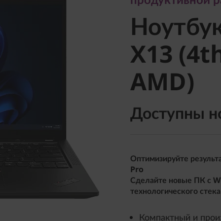
Ноутбук
Ноутбу
X13 (4th
X13 (4t
AMD)
AMD)
Доступны н
Оптимизируйте результа
Pro
Сделайте новые ПК с W
технологического стека
Компактный и про