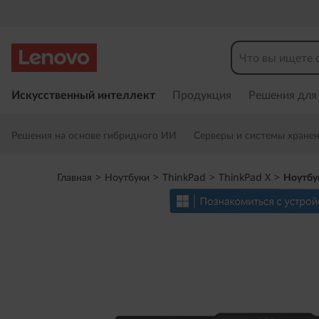
Н
о
у
П
е
Искусственный интеллект
Продукция
Решения для
т
р
е
б
Решения на основе гибридного ИИ
Серверы и системы хране
й
т
у
и
Главная
>
Ноутбуки
>
ThinkPad
>
ThinkPad X
>
Ноутбу
к
к
о
с
T
н
о
h
в
н
i
о
м