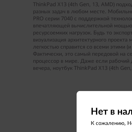
ThinkPad X13 (4th Gen, 13, AMD) подх
разных задач в любом месте. Мобиль
PRO серии 7040 с поддержкой техноло
впечатляющей вычислительной мощью
ресурсоемких нагрузок. Будь то экспо
визуализация архитектурного проекта 
легкостью справится со всеми этими (и
Фактически, это самый передовой на с
процессор в мире. Даже если рабочий 
вечера, ноутбук ThinkPad X13 (4th Gen,
Нет в на
К сожалению, Но