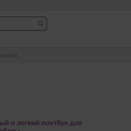
слуги ИИ
и легкий ноутбук для
оты
ый и легкий ноутбук для
работы