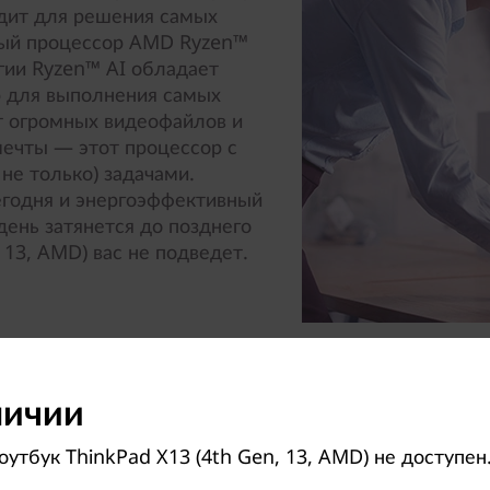
одит для решения самых
ный процессор AMD Ryzen™
гии Ryzen™ AI обладает
 для выполнения самых
рт огромных видеофайлов и
мечты — этот процессор с
 не только) задачами.
егодня и энергоэффективный
день затянется до позднего
 13, AMD) вас не подведет.
личии
утбук ThinkPad X13 (4th Gen, 13, AMD) не доступен