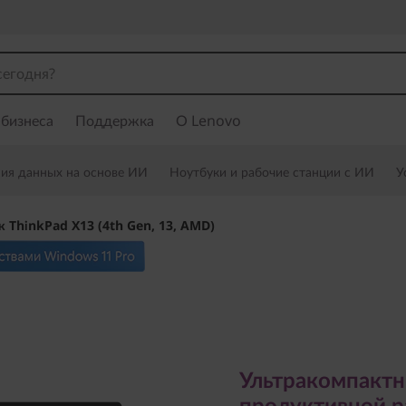
 бизнеса
Поддержка
О Lenovo
ния данных на основе ИИ
Ноутбуки и рабочие станции с ИИ
У
к ThinkPad X13 (4th Gen, 13, AMD)
Ультракомпактный 
продуктивной раб
Ультракомпактн
продуктивной 