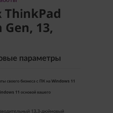
 ThinkPad
к ThinkPad
 Gen, 13,
h Gen, 13,
овые параметры
ты своего бизнеса с ПК на Windows 11
indows 11 основой вашего
изводительный 13,3-дюймовый