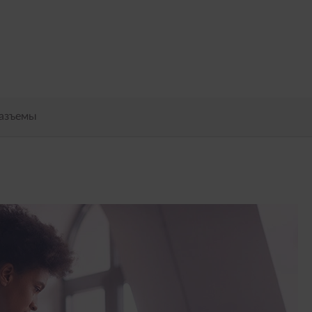
ы
разъемы