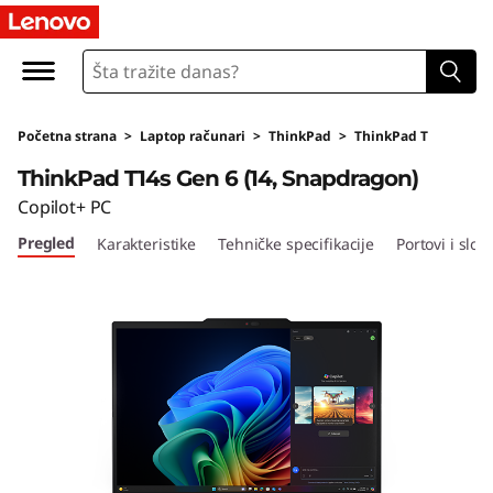
L
e
n
Početna strana
>
Laptop računari
>
ThinkPad
>
ThinkPad T
o
ThinkPad T14s Gen 6 (14, Snapdragon)
v
Copilot+ PC
Pregled
Karakteristike
Tehničke specifikacije
Portovi i sloto
o
T
h
i
n