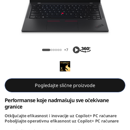
k
P
a
d
ThinkPad T14s Gen 6 (14, Snapdragon)
T
+7
1
4
s
Pogledajte slične proizvode
G
Performanse koje nadmašuju sve očekivane
granice
e
Otključajte efikasnost i inovacije uz Copilot+ PC računare
Poboljšajte operativnu efikasnost uz Copilot+ PC računare
n