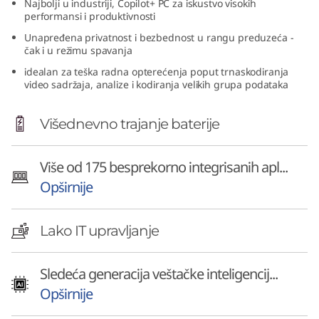
Najbolji u industriji, Copilot+ PC za iskustvo visokih
6
performansi i produktivnosti
Unapređena privatnost i bezbednost u rangu preduzeća -
(
čak i u režimu spavanja
idealan za teška radna opterećenja poput trnaskodiranja
1
video sadržaja, analize i kodiranja velikih grupa podataka
4
Višednevno trajanje baterije
″
Više od 175 besprekorno integrisanih apl...
S
Opširnije
n
a
Lako IT upravljanje
p
Sledeća generacija veštačke inteligencij...
d
Opširnije