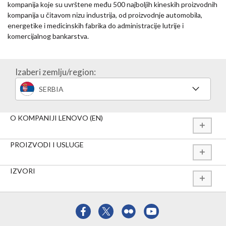
kompanija koje su uvrštene među 500 najboljih kineskih proizvodnih
kompanija u čitavom nizu industrija, od proizvodnje automobila,
energetike i medicinskih fabrika do administracije lutrije i
komercijalnog bankarstva.
Izaberi zemlju/region:
SERBIA
O KOMPANIJI LENOVO (EN)
PROIZVODI I USLUGE
IZVORI