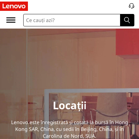
L
o
c
a
ț
i
i
Locații
Lenovo este înregistrată și cotată la bursă în Hong
Kong SAR, China, cu sedii în Beijing, China, și în
Carolina de Nord, SUA.