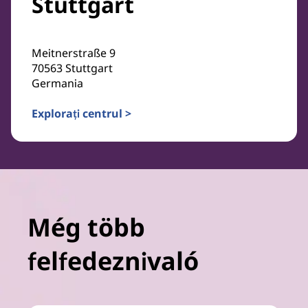
Stuttgart
Meitnerstraße 9
70563 Stuttgart
Germania
Explorați centrul >
Még több
felfedeznivaló