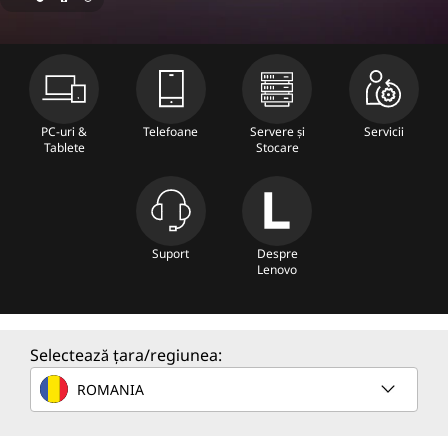
n
e
C
o
PC-uri &
Telefoane
Servere și
Servicii
Tablete
Stocare
m
p
u
Suport
Despre
Lenovo
t
e
Selectează țara/regiunea:
r
ROMANIA
S