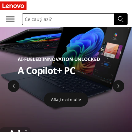
L
e
n
o
v
AI-FUELED INNOVATION UNLOCKED
o
A Copilot+ PC
O
n
Aflați mai multe
l
i