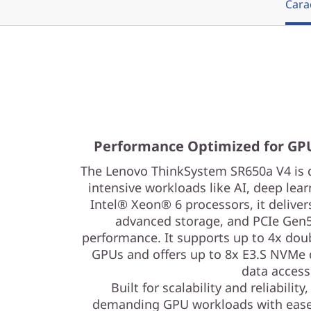
t
Carac
e
n
s
i
Performance Optimized for GP
v
The Lenovo ThinkSystem SR650a V4 is 
o
intensive workloads like AI, deep lea
Intel® Xeon® 6 processors, it deliver
d
advanced storage, and PCIe Gen5
performance. It supports up to 4x doub
e
GPUs and offers up to 8x E3.S NVMe dr
G
data access
Built for scalability and reliabili
P
demanding GPU workloads with ease. 