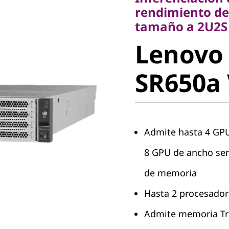
tamaño a 2U2S
rendimiento de
Lenovo
tamaño a 2U2S
Lenovo
ThinkSy
SR650a
SR650a 
Admite hasta 4 GPU
8 GPU de ancho sen
de memoria
Hasta 2 procesador
Admite memoria Tru