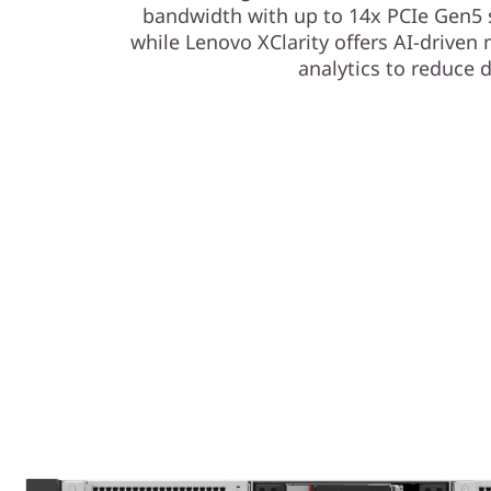
bandwidth with up to 14x PCIe Gen5 s
U
while Lenovo XClarity offers AI-drive
analytics to reduce
c
o
n
r
e
n
d
i
m