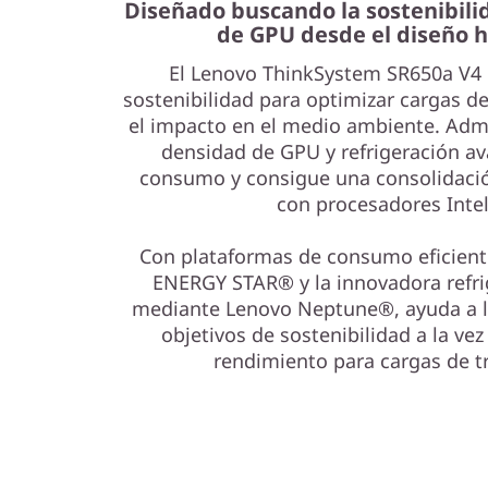
Diseñado buscando la sostenibili
de GPU desde el diseño h
b
El Lenovo ThinkSystem SR650a V4 
l
sostenibilidad para optimizar cargas d
el impacto en el medio ambiente. Adm
e
densidad de GPU y refrigeración av
y
consumo y consigue una consolidació
con procesadores Inte
f
Con plataformas de consumo eficien
i
ENERGY STAR® y la innovadora refri
mediante Lenovo Neptune®, ayuda a l
a
objetivos de sostenibilidad a la ve
rendimiento para cargas de tr
b
i
l