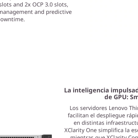
lots and 2x OCP 3.0 slots,
n management and predictive
 downtime.
La inteligencia impulsad
de GPU: Sm
Los servidores Lenovo Th
facilitan el despliegue ráp
en distintas infraestruct
XClarity One simplifica la e
mientras que XClarity Cont