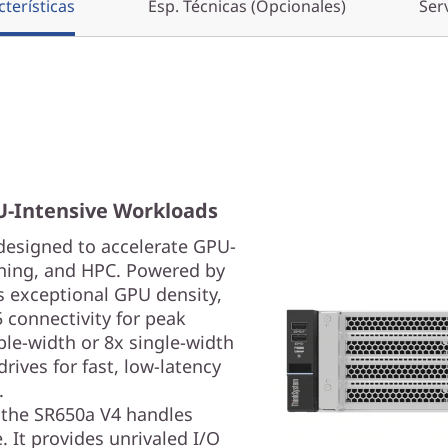
terísticas
Esp. Técnicas (Opcionales)
Ser
U-Intensive Workloads
designed to accelerate GPU-
rning, and HPC. Powered by
s exceptional GPU density,
 connectivity for peak
le-width or 8x single-width
ives for fast, low-latency
.
ty, the SR650a V4 handles
It provides unrivaled I/O