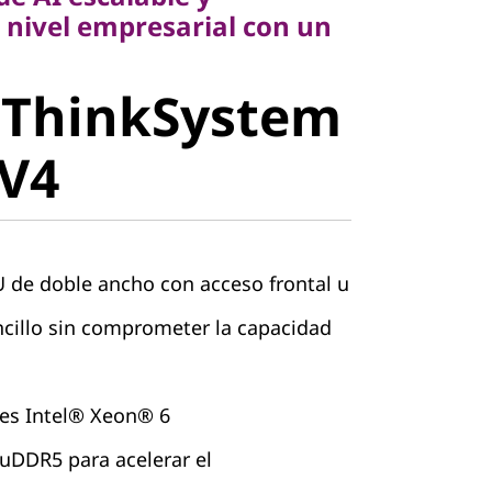
 nivel empresarial con un
 ThinkSystem
stem
 V4
V4
 de doble ancho con acceso frontal u
cillo sin comprometer la capacidad
es Intel® Xeon® 6
DDR5 para acelerar el