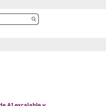
AI escalable y
vel empresarial con un
de AI escalable y