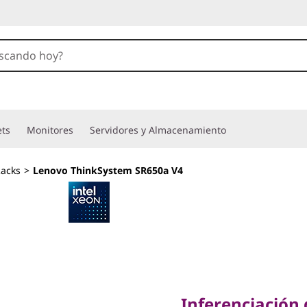
ets
Monitores
Servidores y Almacenamiento
acks
>
Lenovo ThinkSystem SR650a V4
Inferenciación de 
rendimiento de ni
Inferenciación 