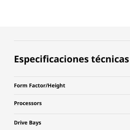
i
d
a
d
Especificaciones técnicas
Form Factor/Height
Processors
Drive Bays