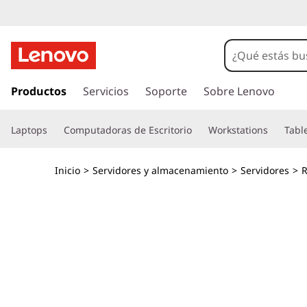
O
p
t
I
r
Productos
Servicios
Soporte
Sobre Lenovo
i
a
l
m
Laptops
Computadoras de Escritorio
Workstations
Tabl
c
o
i
n
Inicio
>
Servidores y almacenamiento
>
Servidores
>
R
t
c
e
n
e
i
d
c
o
p
a
r
i