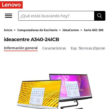
I
d
e
Inicio
>
Computadoras de Escritorio
>
IdeaCentre
>
Serie AIO 300
a
ideacentre A340-24ICB
C
Información general
Características
Esp. Técnicas (Opcional
e
n
t
r
e