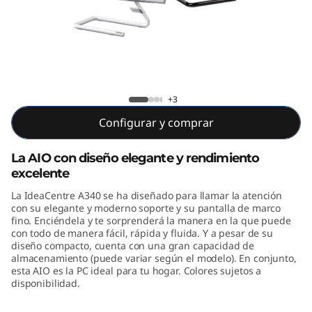
A
3
4
0
ideacentre A340-24ICB
+3
(
Configurar y comprar
2
La AIO con diseño elegante y rendimiento
excelente
3
La IdeaCentre A340 se ha diseñado para llamar la atención
.
con su elegante y moderno soporte y su pantalla de marco
fino. Enciéndela y te sorprenderá la manera en la que puede
con todo de manera fácil, rápida y fluida. Y a pesar de su
8
diseño compacto, cuenta con una gran capacidad de
almacenamiento (puede variar según el modelo). En conjunto,
"
esta AIO es la PC ideal para tu hogar. Colores sujetos a
disponibilidad.
,