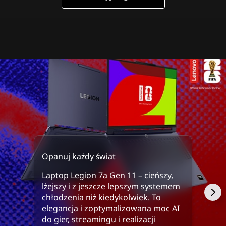
m
o
ż
l
i
w
e
Opanuj każdy świat
Laptop Legion 7a Gen 11 – cieńszy,
lżejszy i z jeszcze lepszym systemem
chłodzenia niż kiedykolwiek. To
elegancja i zoptymalizowana moc AI
do gier, streamingu i realizacji