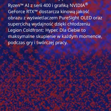
®
Ryzen™ AI z serii 400 i grafiką NVIDIA
GeForce RTX™ dostarcza kinową jakość
obrazu z wyświetlaczem PureSight OLED oraz
supercichą wydajność dzięki chłodzeniu
Legion Coldfront: Hyper. Dla Ciebie to
maksymalne skupienie w każdym momencie,
podczas gry i twórczej pracy.