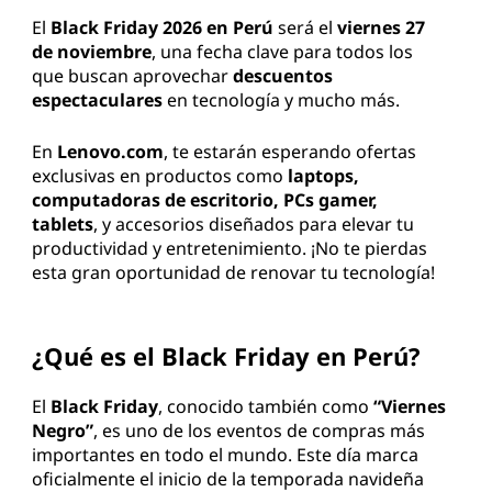
y
El
Black Friday 2026 en Perú
será el
viernes 27
de noviembre
, una fecha clave para todos los
2
que buscan aprovechar
descuentos
espectaculares
en tecnología y mucho más.
0
En
Lenovo.com
, te estarán esperando ofertas
2
exclusivas en productos como
laptops,
computadoras de escritorio, PCs gamer,
6
tablets
, y accesorios diseñados para elevar tu
productividad y entretenimiento. ¡No te pierdas
?
esta gran oportunidad de renovar tu tecnología!
C
o
¿Qué es el Black Friday en Perú?
m
El
Black Friday
, conocido también como
“Viernes
Negro”
, es uno de los eventos de compras más
p
importantes en todo el mundo. Este día marca
oficialmente el inicio de la temporada navideña