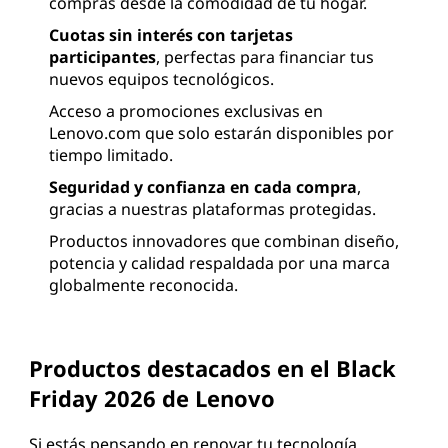
compras desde la comodidad de tu hogar.
s
Cuotas sin interés con tarjetas
participantes
, perfectas para financiar tus
o
nuevos equipos tecnológicos.
Acceso a promociones exclusivas en
f
Lenovo.com que solo estarán disponibles por
e
tiempo limitado.
Seguridad y confianza en cada compra
,
r
gracias a nuestras plataformas protegidas.
t
Productos innovadores que combinan diseño,
potencia y calidad respaldada por una marca
a
globalmente reconocida.
s
Productos destacados en el Black
e
Friday 2026 de Lenovo
n
Si estás pensando en renovar tu tecnología,