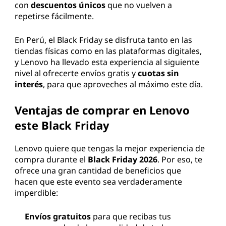
r
con
descuentos únicos
que no vuelven a
repetirse fácilmente.
a
En Perú, el Black Friday se disfruta tanto en las
l
tiendas físicas como en las plataformas digitales,
y Lenovo ha llevado esta experiencia al siguiente
a
nivel al ofrecerte envíos gratis y
cuotas sin
interés
, para que aproveches al máximo este día.
s
Ventajas de comprar en Lenovo
m
este Black Friday
e
Lenovo quiere que tengas la mejor experiencia de
j
compra durante el
Black Friday 2026
. Por eso, te
ofrece una gran cantidad de beneficios que
o
hacen que este evento sea verdaderamente
imperdible:
r
Envíos gratuitos
para que recibas tus
e