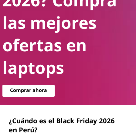
l
B
las mejores
l
ofertas en
a
c
laptops
k
F
r
Comprar ahora
i
d
¿Cuándo es el Black Friday 2026
en Perú?
a