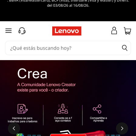
. BBVA (Visa/Mastercard), BCP (Visa), Interbank (Visa y Master) y Diners.
del 03/08/26 al 16/08/26.
Ir al contenido principal