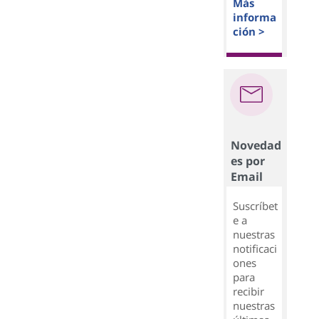
Más
informa
ción >
Novedad
es por
Email
Suscríbet
e a
nuestras
notificaci
ones
para
recibir
nuestras