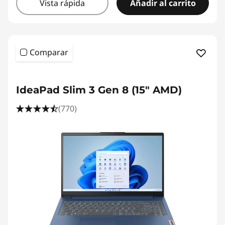
Vista rápida
Añadir al carrito
Comparar
<b>
<b>
IdeaPad Slim 3 Gen 8 (15" AMD)
(770)