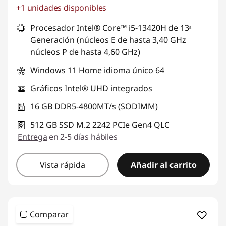
+1 unidades disponibles
Ahorros instantáneos :
-S/. 1313
Procesador Intel® Core™ i5-13420H de 13ᵃ
Generación (núcleos E de hasta 3,40 GHz
núcleos P de hasta 4,60 GHz)
Windows 11 Home idioma único 64
Gráficos Intel® UHD integrados
16 GB DDR5-4800MT/s (SODIMM)
512 GB SSD M.2 2242 PCIe Gen4 QLC
Entrega
en 2-5 días hábiles
Vista rápida
Añadir al carrito
Comparar