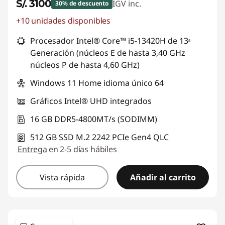
S/. 3100
IGV inc.
30% de descuento
+10 unidades disponibles
Ahorros instantáneos :
-S/. 1363
Procesador Intel® Core™ i5-13420H de 13ᵃ
Generación (núcleos E de hasta 3,40 GHz
núcleos P de hasta 4,60 GHz)
Windows 11 Home idioma único 64
Gráficos Intel® UHD integrados
16 GB DDR5-4800MT/s (SODIMM)
512 GB SSD M.2 2242 PCIe Gen4 QLC
Entrega
en 2-5 días hábiles
Vista rápida
Añadir al carrito