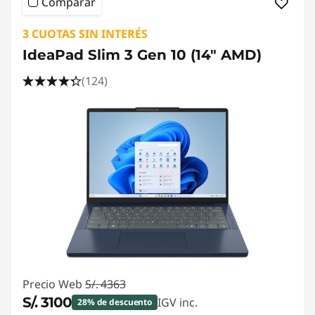
Comparar
3 CUOTAS SIN INTERÉS
IdeaPad Slim 3 Gen 10 (14" AMD)
(124)
Precio Web
S/. 4363
S/. 3100
IGV inc.
28% de descuento