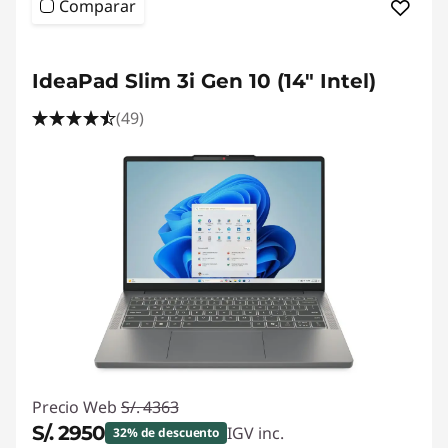
Comparar
IdeaPad Slim 3i Gen 10 (14" Intel)
(49)
Precio Web
S/. 4363
S/. 2950
IGV inc.
32% de descuento