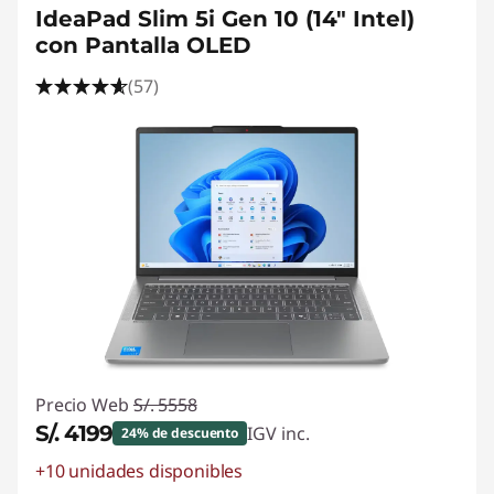
IdeaPad Slim 5i Gen 10 (14" Intel)
con Pantalla OLED
(57)
Precio Web
S/. 5558
S/. 4199
IGV inc.
24% de descuento
+10 unidades disponibles
Ahorros instantáneos :
-S/. 1359