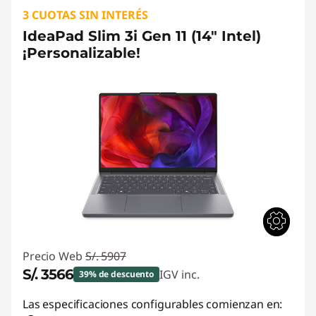
3 CUOTAS SIN INTERÉS
IdeaPad Slim 3i Gen 11 (14" Intel)
¡Personalizable!
Precio Web
S/. 5907
S/. 3566
IGV inc.
39% de descuento
Ahorros instantáneos :
-S/. 2341
Las especificaciones configurables comienzan en: