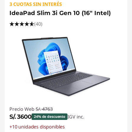
3 CUOTAS SIN INTERÉS
IdeaPad Slim 3i Gen 10 (16" Intel)
(40)
Precio Web
S/. 4763
S/. 3600
IGV inc.
24% de descuento
+10 unidades disponibles
Ahorros instantáneos :
-S/. 1163