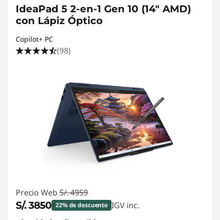
IdeaPad 5 2-en-1 Gen 10 (14" AMD)
con Lápiz Óptico
Copilot+ PC
(98)
Precio Web
S/. 4959
S/. 3850
IGV inc.
22% de descuento