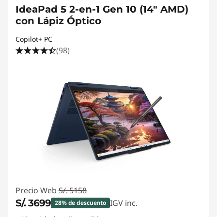
IdeaPad 5 2-en-1 Gen 10 (14" AMD)
con Lápiz Óptico
Copilot+ PC
(98)
Precio Web
S/. 5158
S/. 3699
IGV inc.
28% de descuento