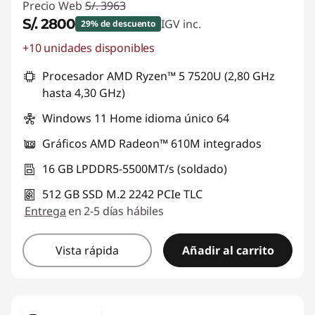
Precio Web
S/. 3963
S/. 2800
IGV inc.
29% de descuento
+10 unidades disponibles
Ahorros instantáneos :
-S/. 1163
Procesador AMD Ryzen™ 5 7520U (2,80 GHz
hasta 4,30 GHz)
Windows 11 Home idioma único 64
Gráficos AMD Radeon™ 610M integrados
16 GB LPDDR5-5500MT/s (soldado)
512 GB SSD M.2 2242 PCIe TLC
Entrega
en 2-5 días hábiles
Vista rápida
Añadir al carrito