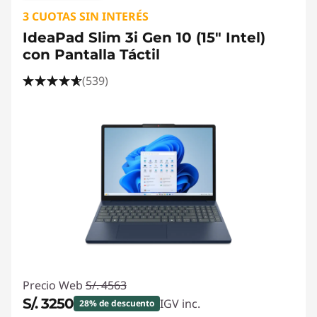
3 CUOTAS SIN INTERÉS
IdeaPad Slim 3i Gen 10 (15" Intel)
con Pantalla Táctil
(539)
Precio Web
S/. 4563
S/. 3250
IGV inc.
28% de descuento