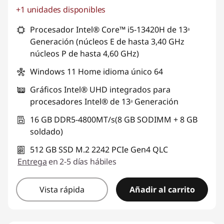
+1 unidades disponibles
Ahorros instantáneos :
-S/. 1413
Procesador Intel® Core™ i5-13420H de 13ᵃ
Generación (núcleos E de hasta 3,40 GHz
núcleos P de hasta 4,60 GHz)
Windows 11 Home idioma único 64
Gráficos Intel® UHD integrados para
procesadores Intel® de 13ᵃ Generación
16 GB DDR5-4800MT/s(8 GB SODIMM + 8 GB
soldado)
512 GB SSD M.2 2242 PCIe Gen4 QLC
Entrega
en 2-5 días hábiles
Vista rápida
Añadir al carrito