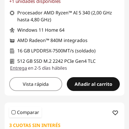
+1 unidades disponibles
Ahorros instantáneos :
-S/. 1109
Procesador AMD Ryzen™ AI 5 340 (2,00 GHz
hasta 4,80 GHz)
Windows 11 Home 64
AMD Radeon™ 840M integrados
16 GB LPDDR5X-7500MT/s (soldado)
512 GB SSD M.2 2242 PCIe Gen4 TLC
Entrega
en 2-5 días hábiles
Vista rápida
Añadir al carrito
Comparar
3 CUOTAS SIN INTERÉS