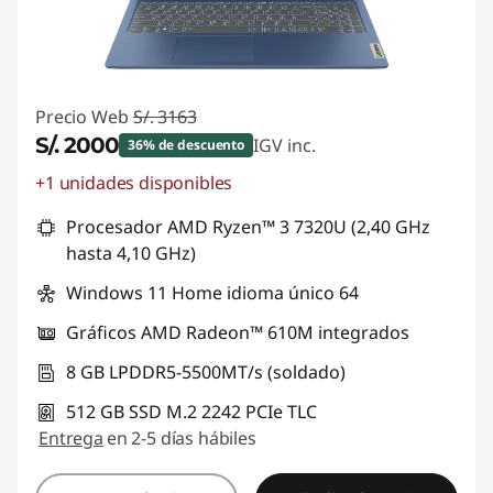
m
i
n
Precio Web
S/. 3163
S/. 2000
IGV inc.
36% de descuento
g
+1 unidades disponibles
Ahorros instantáneos :
-S/. 1163
Procesador AMD Ryzen™ 3 7320U (2,40 GHz
hasta 4,10 GHz)
Windows 11 Home idioma único 64
Gráficos AMD Radeon™ 610M integrados
8 GB LPDDR5-5500MT/s (soldado)
512 GB SSD M.2 2242 PCIe TLC
Entrega
en 2-5 días hábiles