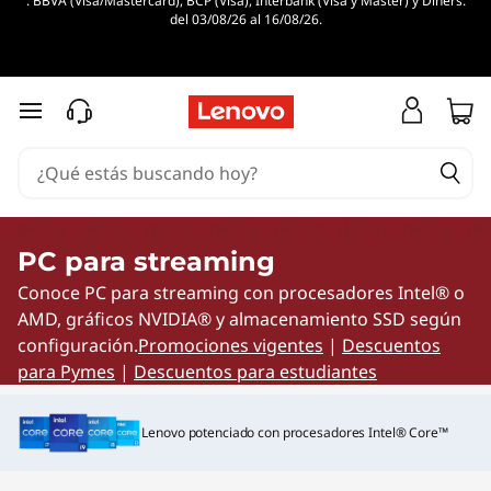
. BBVA (Visa/Mastercard), BCP (Visa), Interbank (Visa y Master) y Diners.
L
del 03/08/26 al 16/08/26.
a
s
Ir al contenido principal
m
e
j
PC para streaming
Conoce PC para streaming con procesadores Intel® o
o
AMD, gráficos NVIDIA® y almacenamiento SSD según
r
configuración.
Promociones vigentes
|
Descuentos
para Pymes
|
Descuentos para estudiantes
e
Lenovo potenciado con procesadores Intel® Core™
s