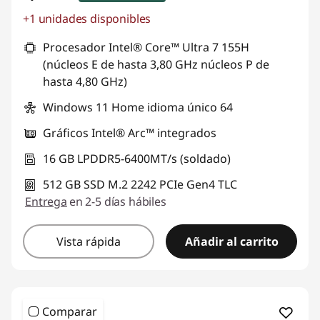
+1 unidades disponibles
Ahorros instantáneos :
-S/. 2565
Procesador Intel® Core™ Ultra 7 155H
(núcleos E de hasta 3,80 GHz núcleos P de
hasta 4,80 GHz)
Windows 11 Home idioma único 64
Gráficos Intel® Arc™ integrados
16 GB LPDDR5-6400MT/s (soldado)
512 GB SSD M.2 2242 PCIe Gen4 TLC
Entrega
en 2-5 días hábiles
Vista rápida
Añadir al carrito
Comparar