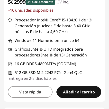
S/. 2999
IGV inc.
31% de descuento
+10 unidades disponibles
Ahorros instantáneos :
-S/. 1363
Procesador Intel® Core™ i5-13420H de 13ᵃ
Generación (núcleos E de hasta 3,40 GHz
núcleos P de hasta 4,60 GHz)
Windows 11 Home idioma único 64
Gráficos Intel® UHD integrados para
procesadores Intel® de 13ᵃ Generación
16 GB DDR5-4800MT/s (SODIMM)
512 GB SSD M.2 2242 PCIe Gen4 QLC
Entrega
en 2-5 días hábiles
Vista rápida
Añadir al carrito