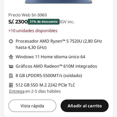
Precio Web
S/. 3363
S/. 2300
IGV inc.
31% de descuento
+10 unidades disponibles
Ahorros instantáneos :
-S/. 1063
Procesador AMD Ryzen™ 5 7520U (2,80 GHz
hasta 4,30 GHz)
Windows 11 Home idioma único 64
Gráficos AMD Radeon™ 610M integrados
8 GB LPDDR5-5500MT/s (soldado)
512 GB SSD M.2 2242 PCIe TLC
Entrega
en 2-5 días hábiles
Vista rápida
Añadir al carrito