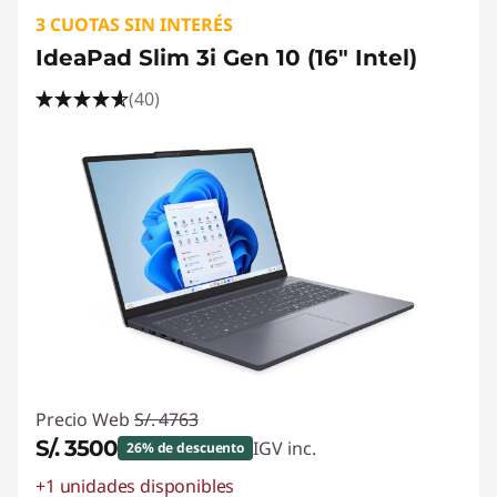
3 CUOTAS SIN INTERÉS
IdeaPad Slim 3i Gen 10 (16" Intel)
(40)
Precio Web
S/. 4763
S/. 3500
IGV inc.
26% de descuento
+1 unidades disponibles
Ahorros instantáneos :
-S/. 1263